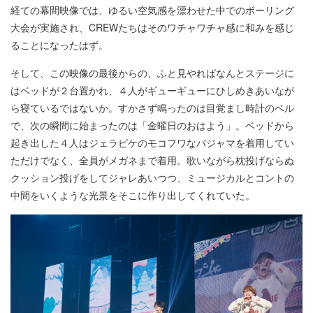
経ての幕間映像では、ゆるい空気感を漂わせた中でのボーリング
大会が実施され、CREWたちはそのワチャワチャ感に和みを感じ
ることになったはず。
そして、この映像の最後からの、ふと見やればなんとステージに
はベッドが２台置かれ、４人がギューギューにひしめきあいなが
ら寝ているではないか。すかさず鳴ったのは目覚まし時計のベル
で、次の瞬間に始まったのは「金曜日のおはよう」。ベッドから
起き出した４人はジェラピケのモコフワなパジャマを着用してい
ただけでなく、全員がメガネまで着用。歌いながら枕投げならぬ
クッション投げをしてジャレあいつつ、ミュージカルとコントの
中間をいくような光景をそこに作り出してくれていた。