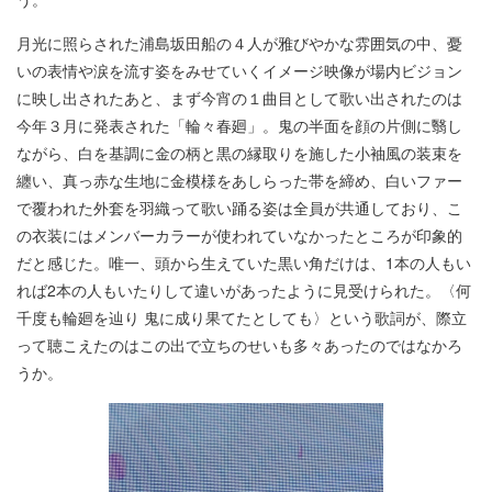
月光に照らされた浦島坂田船の４人が雅びやかな雰囲気の中、憂
いの表情や涙を流す姿をみせていくイメージ映像が場内ビジョン
に映し出されたあと、まず今宵の１曲目として歌い出されたのは
今年３月に発表された「輪々春廻」。鬼の半面を顔の片側に翳し
ながら、白を基調に金の柄と黒の縁取りを施した小袖風の装束を
纏い、真っ赤な生地に金模様をあしらった帯を締め、白いファー
で覆われた外套を羽織って歌い踊る姿は全員が共通しており、こ
の衣装にはメンバーカラーが使われていなかったところが印象的
だと感じた。唯一、頭から生えていた黒い角だけは、1本の人もい
れば2本の人もいたりして違いがあったように見受けられた。〈何
千度も輪廻を辿り 鬼に成り果てたとしても〉という歌詞が、際立
って聴こえたのはこの出で立ちのせいも多々あったのではなかろ
うか。