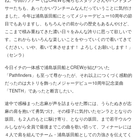
ね。今回のツアーではCREWも俺らもスタッフさんやバンドダン
サーたちも、あったかいワンチームなんだっていうことに気付け
ました。今年は浦島坂田船にとってメジャーデビュー10周年の節
目でもありますし、もちろんその前からの歴史もあるんやけど、
ここまで積み重ねてきた濃い日々をみんな誇りに思って欲しいで
す。これからもいろんな楽しいことをやっていくので着いてきて
ください。いや、着いて来させます！ よろしくお願いします！」
（センラ）
今日イチの一体感で浦島坂田船とCREWが結びついた
「Pathfinders」も至って尊かったが、それ以上につくづく感動的
だったのは大トリを飾ったメジャーデビュー10周年記念楽曲
「TENTH」であったと断言したい。
途中で感極まった志麻が声を詰まらせた際には、うらたぬきが志
麻の肩を抱いて勇気づけ、その様子に気付いたセンラととなりの
坂田。も２人のもとに駆け寄り、となりの坂田。まで若干ウルウ
ルしながら全員で最後までこの曲を歌い切って、フィナーレには
４人で肩を組んでチーム・浦島坂田船としての力強さを伝えてく