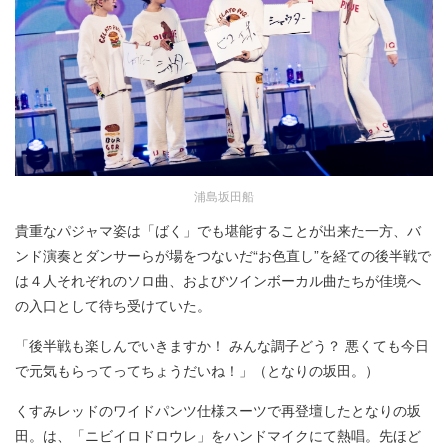
浦島坂田船
貴重なパジャマ姿は「ばく」でも堪能することが出来た一方、バ
ンド演奏とダンサーらが場をつないだ“お色直し”を経ての後半戦で
は４人それぞれのソロ曲、およびツインボーカル曲たちが佳境へ
の入口として待ち受けていた。
「後半戦も楽しんでいきますか！ みんな調子どう？ 悪くても今日
で元気もらってってちょうだいね！」（となりの坂田。）
くすみレッドのワイドパンツ仕様スーツで再登壇したとなりの坂
田。は、「ニビイロドロウレ」をハンドマイクにて熱唱。先ほど