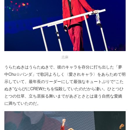
志麻
うらたぬきはうらたぬきで、彼のキャラを存分に打ち出した「夢
中Chu☆パンダ」で歌詞よろしく〈愛されキャラ〉をあらためて明
示していて、最年長のリーダーにして最強なキュートぶりで“こた
ぬき”ならびにCREWたちを悩殺していたのだから凄い。ひとつひ
とつの仕草、立ち居振る舞いまでがあざとさとは違う自然な愛嬌
に満ちていたのだ。