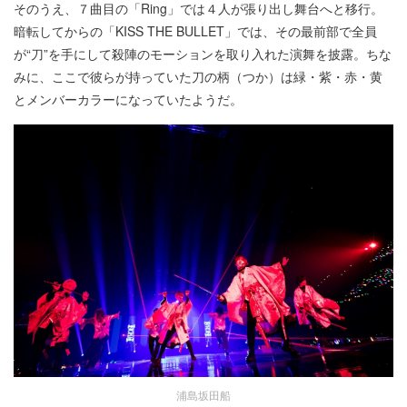
そのうえ、７曲目の「Ring」では４人が張り出し舞台へと移行。
暗転してからの「KISS THE BULLET」では、その最前部で全員
が“刀”を手にして殺陣のモーションを取り入れた演舞を披露。ちな
みに、ここで彼らが持っていた刀の柄（つか）は緑・紫・赤・黄
とメンバーカラーになっていたようだ。
浦島坂田船