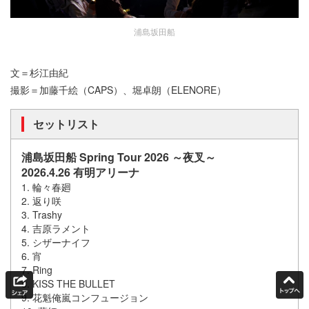
浦島坂田船
文＝杉江由紀
撮影＝加藤千絵（CAPS）、堀卓朗（ELENORE）
セットリスト
浦島坂田船 Spring Tour 2026 ～夜叉～
2026.4.26 有明アリーナ
1. 輪々春廻
2. 返り咲
3. Trashy
4. 吉原ラメント
5. シザーナイフ
6. 宵
7. Ring
8. KISS THE BULLET
9. 花魁俺嵐コンフュージョン