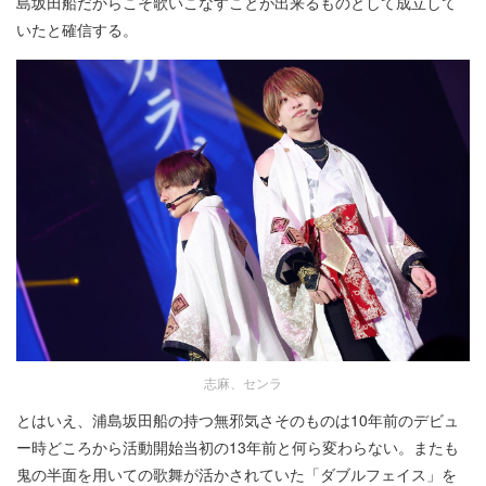
島坂田船だからこそ歌いこなすことが出来るものとして成立して
いたと確信する。
志麻、センラ
とはいえ、浦島坂田船の持つ無邪気さそのものは10年前のデビュ
ー時どころから活動開始当初の13年前と何ら変わらない。またも
鬼の半面を用いての歌舞が活かされていた「ダブルフェイス」を