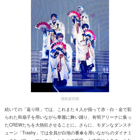
浦島坂田船
続いての「返り咲」では、これまた４人が揃って赤・白・金で彩
られた和扇子を用いながら華麗に舞い踊り、有明アリーナに集っ
たCREWたちを大熱狂させることに。さらに、モダンなダンスチ
ューン「Trashy」では全員が白地の番傘を用いながらのダイナミ