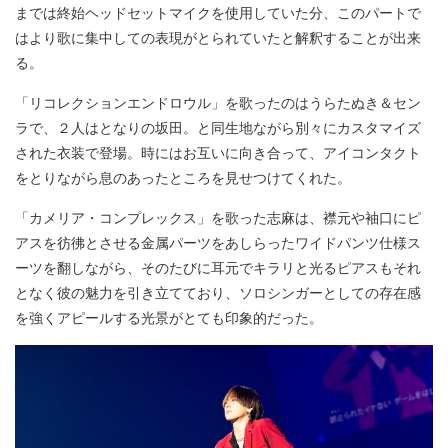
までは終始ヘッドセットマイクを使用していた分、このパートで
はより歌に集中しての表現がとられていたと解釈することが出来
る。
「リコレクションエンドロウル」を歌ったのはうらたぬき＆セン
ラで、２人はとなりの坂田。と同生地ながら別々にカスタマイズ
された衣装で登場。時にはお互いに向き合って、アイコンタクト
をとりながら息のあったところを見せつけてくれた。
「カメリア・コンプレックス」を歌った志麻は、襟元や袖口にピ
アスを彷彿とさせる金属パーツをあしらったワイドパンツ仕様ス
ーツを翻しながら、そのたびに耳元でキラリと光るピアスもそれ
となく彼の魅力を引き立てており、ソロシンガーとしての存在感
を強くアピールする光景がとても印象的だった。