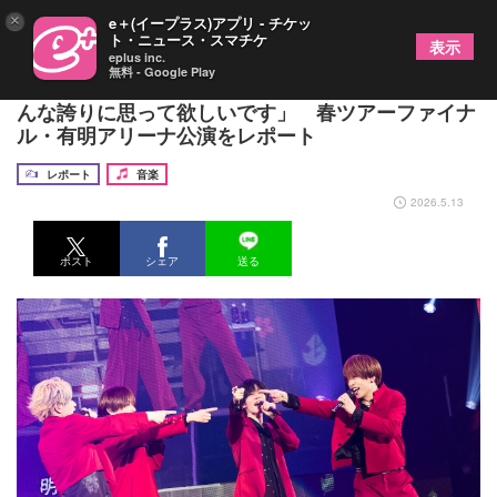
×
e＋(イープラス)アプリ - チケッ
ト・ニュース・スマチケ
表示
eplus inc.
無料 - Google Play
浦島坂田船「ここまで積み重ねてきた濃い日々をみ
んな誇りに思って欲しいです」 春ツアーファイナ
ル・有明アリーナ公演をレポート
レポート
音楽
2026.5.13
ポスト
シェア
送る