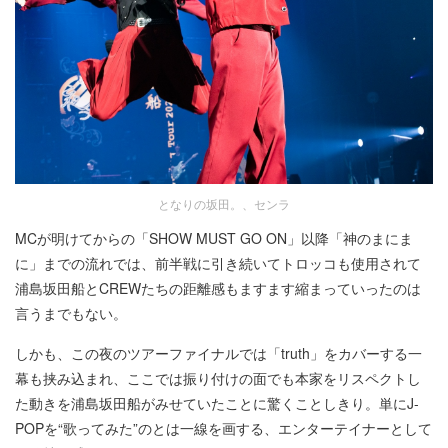
となりの坂田。、センラ
MCが明けてからの「SHOW MUST GO ON」以降「神のまにま
に」までの流れでは、前半戦に引き続いてトロッコも使用されて
浦島坂田船とCREWたちの距離感もますます縮まっていったのは
言うまでもない。
しかも、この夜のツアーファイナルでは「truth」をカバーする一
幕も挟み込まれ、ここでは振り付けの面でも本家をリスペクトし
た動きを浦島坂田船がみせていたことに驚くことしきり。単にJ-
POPを“歌ってみた”のとは一線を画する、エンターテイナーとして