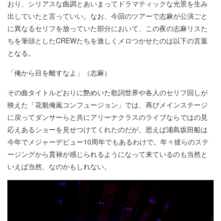
おり、シリアスな曲調とあいまってドラマティックな光景を生み
出していたと言っていい。なお、今回のツアーで志麻が公演ごと
に異なるセリフを放っていた部分において、この夜の志麻リスた
ちを筆頭としたCREWたちを激しくメロつかせたのは以下の言葉
となる。
「俺から目を離すなよ」（志麻）
その曲タイトルどおりに艶めいた歌詞世界や各人のセリフ回しが
映えた「花魁俺嵐コンフュージョン」では、再びメインステージ
に戻ってダンサーらと共にアリーナクラスのライブならではの見
応えあるショーを見せつけてくれたのだが、思えば浦島坂田船は
今年でメジャーデビュー10周年でもあるわけで。年々彼らのステ
ージングから貫禄が感じられるようになって来ているのも当然と
いえば当然、なのかもしれない。