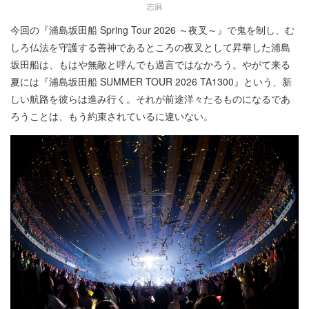
志麻
今回の『浦島坂田船 Spring Tour 2026 ～夜叉～』で鬼を制し、む
しろ仏法を守護する善神であるところの夜叉として昇華した浦島
坂田船は、もはや無敵と呼んでも過言ではなかろう。やがて来る
夏には『浦島坂田船 SUMMER TOUR 2026 TA1300』という、新
しい航路を彼らは進み行く。それが前途洋々たるものになるであ
ろうことは、もう約束されているに違いない。