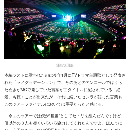
浦島坂田船
本編ラストに歌われたのは今年1月にTVドラマ主題歌として発表さ
れた「ラメグラデーション」で、そのあとのアンコールではうら
たぬきがMCで発していた言葉が曲タイトルに冠されている「絶
景」も聴くことが出来たが、それに続いたセンラが語った言葉も
このツアーファイナルにおいては重要だったと感じる。
「今回のツアーでは僕が“担当”としてセトリを組んだんですけど、
僕以外の３人も凄くいろいろ協力してくれたんですよ。ほんまに