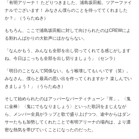
「有明アリーナ！ たどりつきました、浦島坂田船。ツアーファイ
ナルでございます！ みなさん僕らのことを待っててくれました
か？」（うらたぬき）
もちろん、ここで浦島坂田船に対して向けられたのはCREWによ
る割れんばかりの大歓声にほかならない。
「なんかもう、みんなも全部を出し切ってくれてる感じがします
ね。今日はこっちも全部を出し切りましょう」（センラ）
「明日のことなんて関係ない。もう喉壊してもいいです（笑）。
みなさん、僕らと最高の思い出を作ってくれますか？ 楽しんでい
きましょう！」（うらたぬき）
そして始められたのはアッパーなパーティチューン「宵」。〈鬼
に金棒〉〈鬼にでもなりましょう〉といった歌詞をまじえなが
ら、メンバー全員がラップと歌で盛り上げつつ、途中からはダン
サーたちも加勢してくれたことで有明アリーナの場内は、より濃
密な熱気を帯びていくことになったのだった。