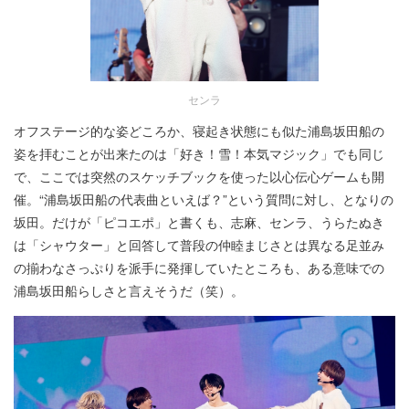
センラ
オフステージ的な姿どころか、寝起き状態にも似た浦島坂田船の
姿を拝むことが出来たのは「好き！雪！本気マジック」でも同じ
で、ここでは突然のスケッチブックを使った以心伝心ゲームも開
催。“浦島坂田船の代表曲といえば？”という質問に対し、となりの
坂田。だけが「ピコエポ」と書くも、志麻、センラ、うらたぬき
は「シャウター」と回答して普段の仲睦まじさとは異なる足並み
の揃わなさっぷりを派手に発揮していたところも、ある意味での
浦島坂田船らしさと言えそうだ（笑）。