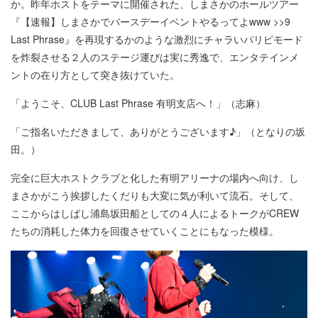
か。昨年ホストをテーマに開催された、しまさかのホールツアー
『【速報】しまさかでバースデーイベントやるってよwww >>9
Last Phrase』を再現するかのような激烈にチャラいパリピモード
を炸裂させる２人のステージ運びは実に秀逸で、エンタテインメ
ントの在り方として突き抜けていた。
「ようこそ、CLUB Last Phrase 有明支店へ！」（志麻）
「ご指名いただきまして、ありがとうございます♪」（となりの坂
田。）
完全に巨大ホストクラブと化した有明アリーナの場内へ向け、し
まさかがこう挨拶したくだりも大変に気が利いて流石。そして、
ここからはしばし浦島坂田船としての４人によるトークがCREW
たちの消耗した体力を回復させていくことにもなった模様。