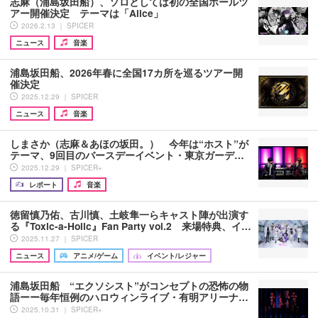
志麻（浦島坂田船）、ソロとしては初の全国ホールツ
アー開催決定 テーマは「Alice」
2026.2.13 ｜ SPICER
ニュース
音楽
浦島坂田船、2026年春に全国17カ所を巡るツアー開
催決定
2025.12.29 ｜ SPICER
ニュース
音楽
しまさか（志麻＆あほの坂田。） 今年は“ホスト”が
テーマ、9回目のバースデーイベント・東京ガーデ…
2025.12.29 ｜ SPICER+
レポート
音楽
徳留慎乃佑、古川慎、土岐隼一らキャスト陣が出演す
る『Toxic-a-Holic』Fan Party vol.2 来場特典、イ…
2025.11.27 ｜ SPICER
ニュース
アニメ/ゲーム
イベント/レジャー
浦島坂田船 “エクソシスト”がコンセプトの恐怖の物
語ーー毎年恒例のハロウィンライブ・有明アリーナ…
2025.10.31 ｜ SPICER+