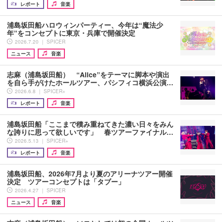
レポート
音楽
浦島坂田船ハロウィンパーティー、今年は“魔法少
年”をコンセプトに東京・兵庫で開催決定
2026.7.20 ｜ SPICER
ニュース
音楽
志麻（浦島坂田船） “Alice”をテーマに脚本や演出
を自ら手がけたホールツアー、パシフィコ横浜公演…
2026.6.8 ｜ SPICER+
レポート
音楽
浦島坂田船「ここまで積み重ねてきた濃い日々をみん
な誇りに思って欲しいです」 春ツアーファイナル…
2026.5.13 ｜ SPICER+
レポート
音楽
浦島坂田船、2026年7月より夏のアリーナツアー開催
決定 ツアーコンセプトは「タブー」
2026.4.27 ｜ SPICER
ニュース
音楽