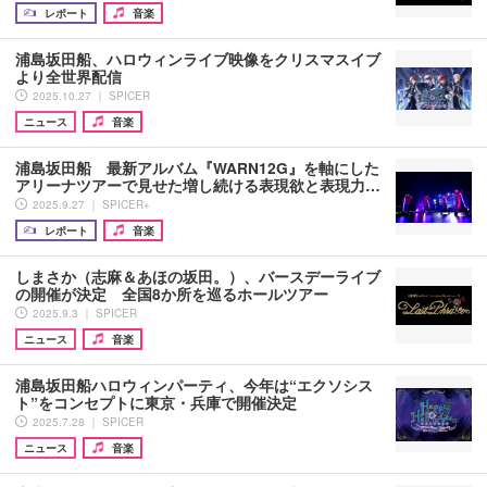
レポート
音楽
浦島坂田船、ハロウィンライブ映像をクリスマスイブ
より全世界配信
2025.10.27 ｜ SPICER
ニュース
音楽
浦島坂田船 最新アルバム『WARN12G』を軸にした
アリーナツアーで見せた増し続ける表現欲と表現力…
2025.9.27 ｜ SPICER+
レポート
音楽
しまさか（志麻＆あほの坂田。）、バースデーライブ
の開催が決定 全国8か所を巡るホールツアー
2025.9.3 ｜ SPICER
ニュース
音楽
浦島坂田船ハロウィンパーティ、今年は“エクソシス
ト”をコンセプトに東京・兵庫で開催決定
2025.7.28 ｜ SPICER
ニュース
音楽