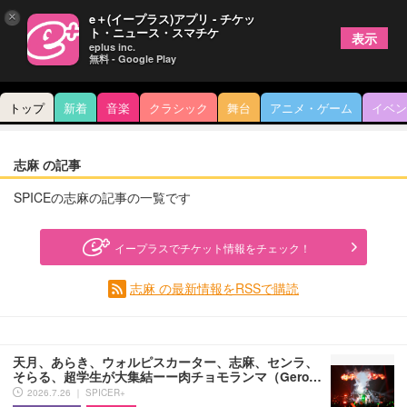
×
e＋(イープラス)アプリ - チケッ
ト・ニュース・スマチケ
表示
eplus inc.
無料 - Google Play
トップ
新着
音楽
クラシック
舞台
アニメ・ゲーム
イベン
志麻 の記事
SPICEの志麻の記事の一覧です
イープラスでチケット情報をチェック！
志麻 の最新情報をRSSで購読
天月、あらき、ウォルピスカーター、志麻、センラ、
そらる、超学生が大集結ーー肉チョモランマ（Gero…
2026.7.26 ｜ SPICER+