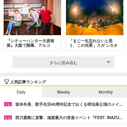
『シティーハンター大原画
「まじ一生忘れないと思
展』大阪で開幕、アルコ
う、この光景」スガ シカオ
＆…
と…
さらに読み込む
人気記事ランキング
Daily
Weekly
Monthly
坂本冬美、歌手生活40周年記念でおくる明治座公演のメイ…
1
位
西川貴教に直撃、滋賀最大の音楽イベント『FEST. INAZU…
2
位