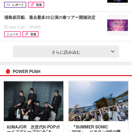
レポート
音楽
浦島坂田船、過去最多22公演の春ツアー開催決定
2024.12.25 ｜ SPICER
ニュース
音楽
さらに読み込む
POWER PUSH
82MAJOR 次世代K-POPボ
『SUMMER SONIC
ーイズグループの“今”を
2026』、ベテラン3組の懐…