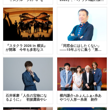
訊…
『スタクラ 2026 in 横浜』
「同窓会にはしたくない」
が開幕 今年も多彩なス
――15年ぶりに集う「第…
テ…
石井琢磨「人生の宝物にな
横内謙介×みょんふぁ×糸あ
るように」 初披露曲やレ
やつり人形一糸座 創作
ア…
人…