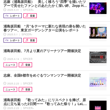
志麻（浦島坂田船） 美しく移ろう“四季”を描いたツ
アーで見せたファンとのあたたかく深い絆、Zepp H…
2025.5.31 ｜ SPICER+
レポート
音楽
浦島坂田船 “月”をテーマに新たな表現の扉を開いた
春ツアー、東京ガーデンシアター公演をレポート
2025.5.1 ｜ SPICER+
レポート
音楽
浦島坂田船、7月より夏のアリーナツアー開催決定
2025.4.14 ｜ SPICER
ニュース
音楽
志麻、全国6都市をめぐるワンマンツアー開催決定
2025.2.23 ｜ SPICER
ニュース
音楽
浦島坂田船 「歌ってみた」にリスペクトを捧げ、原
点に立ち返った2日間ーー『歌ってみた祭り！』LaL…
2025.2.23 ｜ SPICER+