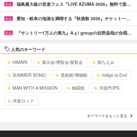
福島最大級の音楽フェス『LIVE AZUMA 2026』無料で楽…
3
位
愛知・岐阜の地酒を満喫する『秋酒祭 2026』チケット一…
4
位
『サントリー1万人の第九』Aぇ! groupの佐野晶哉が合唱…
5
位
人気のキーワード
HIMARI
展示会/博覧会/展覧会
堀ちえみ
SUMMER SONIC
美術館/博物館
indigo la End
MAN WITH A MISSION
格闘技
洋楽POPS
洋楽ロック
キーワードをもっと見る