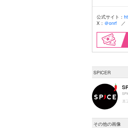
公式サイト：
ht
X：
＠onrf
／ 
SPICER
S
SP
エ
その他の画像