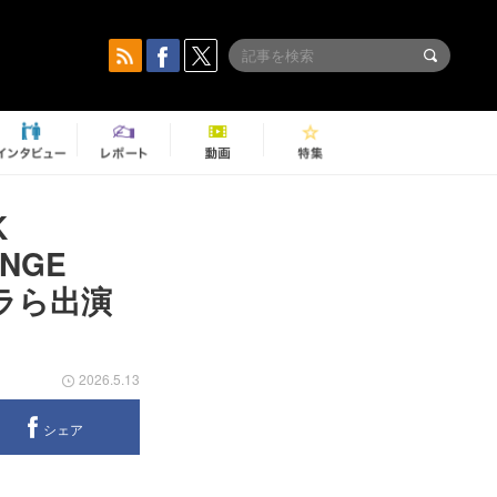
K
ANGE
ラら出演
2026.5.13
シェア