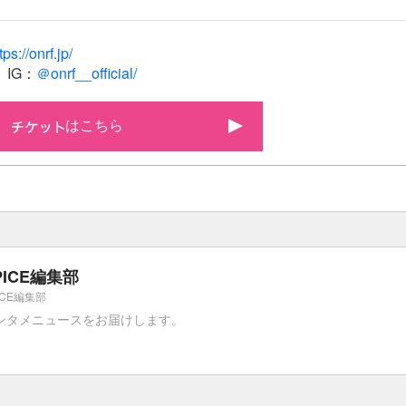
tps://onrf.jp/
IG：
＠onrf__official/
はこちら
PICE編集部
ICE編集部
ンタメニュースをお届けします。