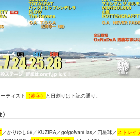
アーティスト
（赤字）
と日割りは下記の通り。
金）
E
／かりゆし58／KUZIRA／go!go!vanillas／四星球／
ストレイ