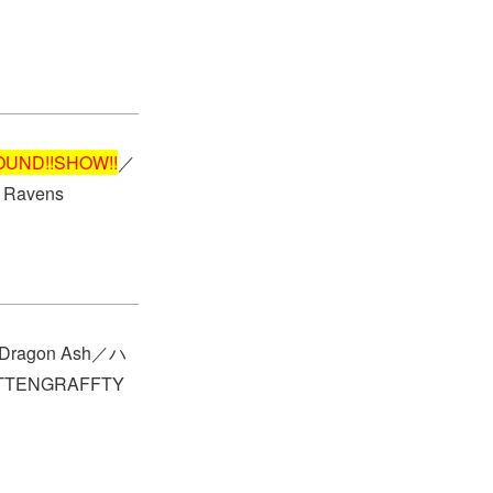
OUND!!SHOW!!
／
avens
Dragon Ash／ハ
TENGRAFFTY