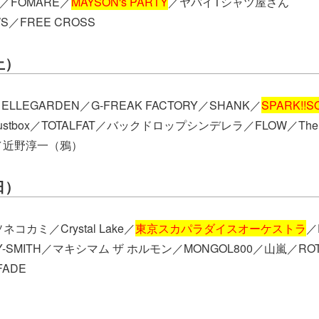
／FOMARE／
MAYSON's PARTY
／ヤバイTシャツ屋さん
S／FREE CROSS
土）
LEGARDEN／G-FREAK FACTORY／SHANK／
SPARK!!S
ustbox／TOTALFAT／バックドロップシンデレラ／FLOW／The R
.A／近野淳一（鴉）
日）
コカミ／Crystal Lake／
東京スカパラダイスオーケストラ
／
SMITH／マキシマム ザ ホルモン／MONGOL800／山嵐／ROT
FADE