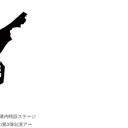
川港内特設ステージ
5』の第3弾出演アー