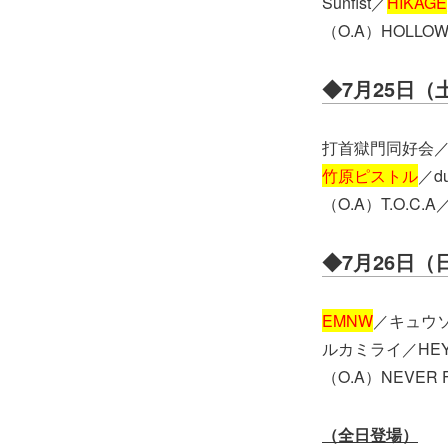
Sunfist／
HIKAGE
（O.A）HOLLOW
◆7月25日（
打首獄門同好会／EL
竹原ピストル
／d
（O.A）T.O.C
◆7月26日（
EMNW
／キュウソネ
ルカミライ／HEY-
（O.A）NEVER 
（全日登場）