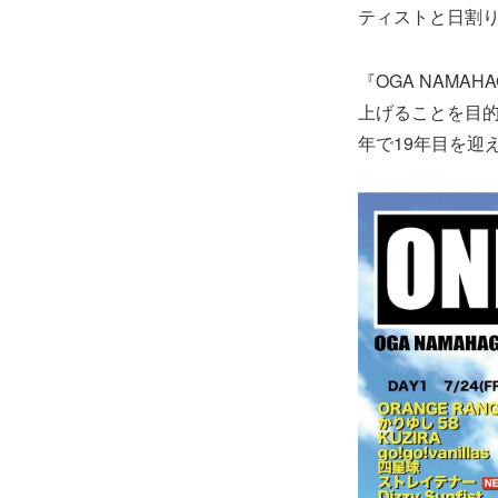
ティストと日割
『OGA NAMA
上げることを目的
年で19年目を迎