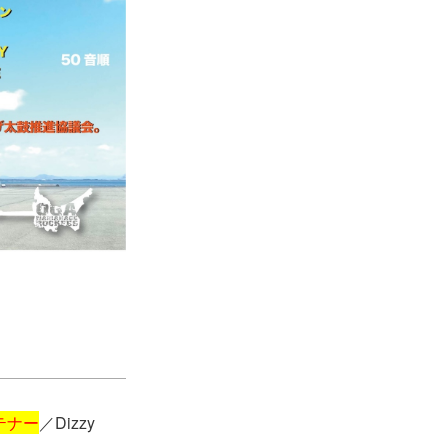
テナー
／Dizzy