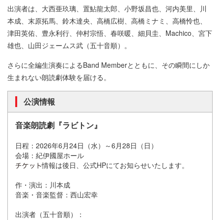
出演者は、大西亜玖璃、置鮎龍太郎、小野坂昌也、河内美里、川
本成、末原拓馬、鈴木達央、高橋広樹、高橋ミナミ、高橋怜也、
津田英佑、豊永利行、仲村宗悟、春咲暖、細貝圭、Machico、宮下
雄也、山田ジェームス武（五十音順）。
さらに全編生演奏によるBand Memberとともに、その瞬間にしか
生まれない朗読劇体験を届ける。
公演情報
音楽朗読劇『ラビトン』
日程：2026年6月24日（水）～6月28日（日）
会場：紀伊國屋ホール
情報は後日、公式HPにてお知らせいたします。
作・演出：川本成
音楽・音楽監督：西山宏幸
出演者（五十音順）：