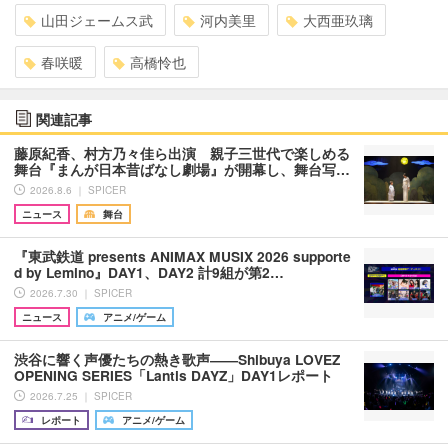
山田ジェームス武
河内美里
大西亜玖璃
春咲暖
高橋怜也
関連記事
藤原紀香、村方乃々佳ら出演 親子三世代で楽しめる
舞台『まんが日本昔ばなし劇場』が開幕し、舞台写…
2026.8.6 ｜ SPICER
ニュース
舞台
『東武鉄道 presents ANIMAX MUSIX 2026 supporte
d by Lemino』DAY1、DAY2 計9組が第2…
2026.7.30 ｜ SPICER
ニュース
アニメ/ゲーム
渋谷に響く声優たちの熱き歌声――Shibuya LOVEZ
OPENING SERIES「Lantis DAYZ」DAY1レポート
2026.7.25 ｜ SPICER
レポート
アニメ/ゲーム