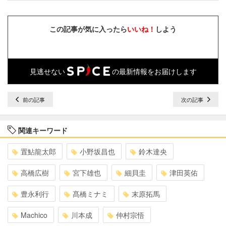
この記事が気に入ったら
いいね！
しよう
見逃せない
の最新情報をお届けします
前の記事
次の記事
関連キーワード
置鮎龍太郎
小野坂昌也
鈴木達央
高橋広樹
宮下雄也
細貝圭
津田英佑
豊永利行
髙橋ミナミ
末原拓馬
Machico
川本成
仲村宗悟