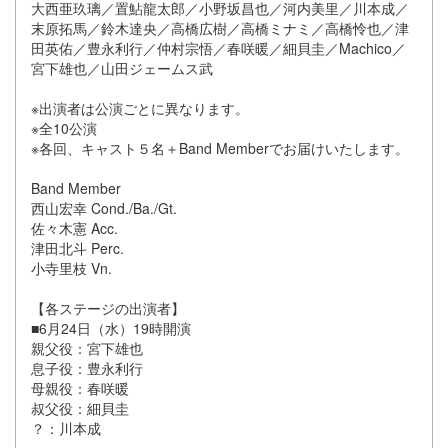
大西亜玖璃／置鮎龍太郎／小野坂昌也／河内美里／川本成／
末原拓馬／鈴木達央／高橋広樹／高橋ミナミ／高橋怜也／津
田英佑／豊永利行／仲村宗悟／春咲暖／細貝圭／Machico／
宮下雄也／山田ジェームス武
※出演者は公演ごとに異なります。
※全10公演
※各回、キャスト５名＋Band Memberでお届けいたします。
Band Member
西山宏幸 Cond./Ba./Gt.
佐々木憲 Acc.
津田北斗 Perc.
小寺里枝 Vn.
【各ステージの出演者】
■6月24日（水）19時開演
親父役：宮下雄也
息子役：豊永利行
母親役：春咲暖
叔父役：細貝圭
？：川本成