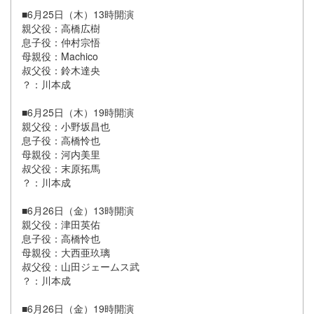
■6月25日（木）13時開演
親父役：高橋広樹
息子役：仲村宗悟
母親役：Machico
叔父役：鈴木達央
？：川本成
■6月25日（木）19時開演
親父役：小野坂昌也
息子役：高橋怜也
母親役：河内美里
叔父役：末原拓馬
？：川本成
■6月26日（金）13時開演
親父役：津田英佑
息子役：高橋怜也
母親役：大西亜玖璃
叔父役：山田ジェームス武
？：川本成
■6月26日（金）19時開演