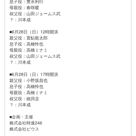
息子役：豊永利行
母親役：春咲暖
叔父役：山田ジェームス武
？：川本成
■6月28日（日）12時開演
親父役：置鮎龍太郎
息子役：高橋怜也
母親役：高橋ミナミ
叔父役：山田ジェームス武
？：川本成
■6月28日（日）17時開演
親父役：小野坂昌也
息子役：高橋怜也
母親役：高橋ミナミ
叔父役：細貝圭
？：川本成
■企画・主催
株式会社時速246
株式会社ピウス