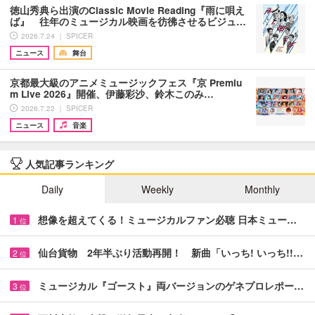
徳山秀典ら出演のClassic Movie Reading『雨に唄え
ば』 往年のミュージカル映画を彷彿させるビジュ…
2026.7.24 ｜ SPICER
ニュース
舞台
京都最大級のアニメミュージックフェス『京 Premiu
m Live 2026』開催、伊藤彩沙、鈴木このみ…
2026.7.22 ｜ SPICER
ニュース
音楽
人気記事ランキング
Daily
Weekly
Monthly
想像を超えてくる！ミュージカルファン必聴 日本ミュー…
1
位
仙台貨物 2年半ぶり活動再開！ 新曲「いっち! いっち!!…
2
位
ミュージカル『ゴースト』両バージョンのゲネプロレポー…
3
位