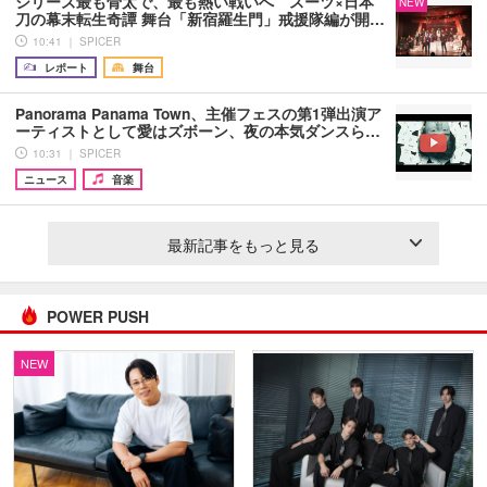
シリーズ最も骨太で、最も熱い戦いへ スーツ×日本
NEW
刀の幕末転生奇譚 舞台「新宿羅生門」戒援隊編が開…
10:41 ｜ SPICER
レポート
舞台
Panorama Panama Town、主催フェスの第1弾出演ア
ーティストとして愛はズボーン、夜の本気ダンスら…
10:31 ｜ SPICER
ニュース
音楽
最新記事をもっと見る
POWER PUSH
NEW