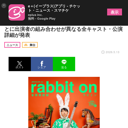
×
e＋(イープラス)アプリ - チケッ
ト・ニュース・スマチケ
表示
eplus inc.
無料 - Google Play
川本成作・演出の音楽朗読劇『ラビトン』 各回ご
とに出演者の組み合わせが異なる全キャスト・公演
詳細が発表
ニュース
舞台
2026.5.13
ポスト
シェア
送る