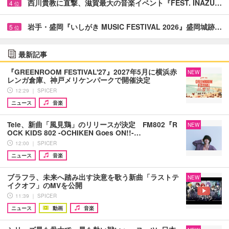
西川貴教に直撃、滋賀最大の音楽イベント『FEST. INAZU…
4
位
岩手・盛岡『いしがき MUSIC FESTIVAL 2026』盛岡城跡…
5
位
最新記事
『GREENROOM FESTIVAL'27』2027年5月に横浜赤
NEW
レンガ倉庫、神戸メリケンパークで開催決定
12:29 ｜ SPICER
ニュース
音楽
Tele、新曲「風見鶏」のリリースが決定 FM802『R
NEW
OCK KIDS 802 -OCHIKEN Goes ON!!-…
12:00 ｜ SPICER
ニュース
音楽
ブラフラ、未来へ踏み出す決意を歌う新曲「ラストテ
NEW
イクオフ」のMVを公開
11:39 ｜ SPICER
ニュース
動画
音楽