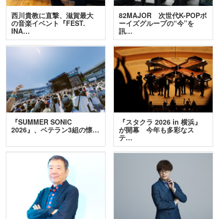
西川貴教に直撃、滋賀最大
82MAJOR 次世代K-POPボ
の音楽イベント『FEST.
ーイズグループの“今”を
INA…
訊…
『SUMMER SONIC
『スタクラ 2026 in 横浜』
2026』、ベテラン3組の懐…
が開幕 今年も多彩なス
テ…