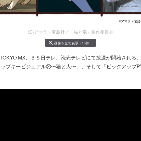
(C)アマラ・宝島社／「猫と竜」製作委員会
画像を全て表示（16件）
り、TOKYO MX、ＢＳ日テレ、読売テレビにて放送が開始される
アップキービジュアル②〜猫と人〜」、そして「ピックアップP