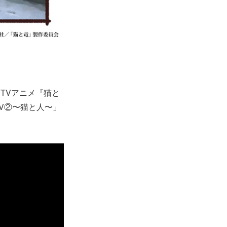
、TVアニメ『猫と
V②〜猫と人〜」