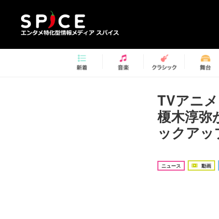
TVアニ
榎木淳弥
ックアッ
ニュース
動画