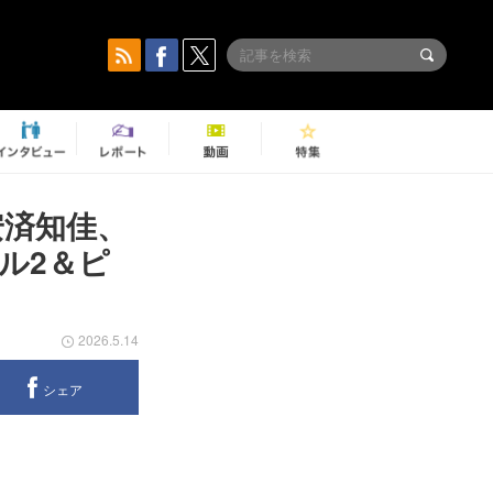
安済知佳、
ル2＆ピ
2026.5.14
シェア