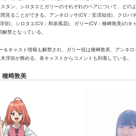
とスタン、シロタエとガリーのそれぞれのペアについて、どの
間見ることができる。アンネロッサ(CV：安済知佳)、クロバネ(
木淳弥)、シロタエ(CV：和泉風花)、ガリー(CV：種﨑敦美)の
初解禁となっている。
ター＆キャスト情報も解禁され、ガリー役は種﨑敦美、アンネロ
榎木淳弥が務める。各キャストからコメントも到着している。
：種﨑敦美