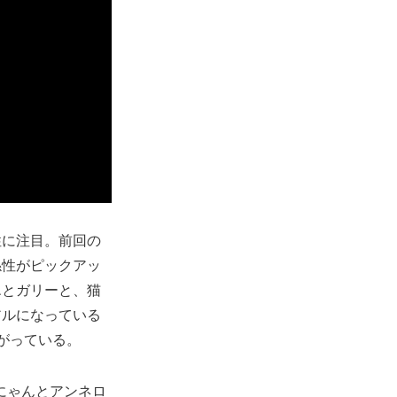
性に注目。前回の
係性がピックアッ
エとガリーと、猫
アルになっている
がっている。
にゃんとアンネロ