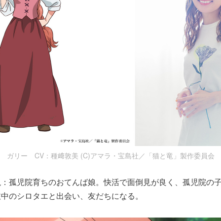
ガリー CV：種﨑敦美 (C)アマラ・宝島社／「猫と竜」製作委員会
説：孤児院育ちのおてんば娘。快活で面倒見が良く、孤児院の
旅中のシロタエと出会い、友だちになる。