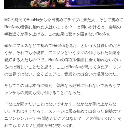
MCの時間でReoNaから今日初めてライブに来た人、そして初めて
ReoNaの音楽に触れた人はいますか？ と問いかけると、会場の
半数近くが手を上げる。この結果に驚きを隠さないReoNa。
確かにフェスなどで初めてReoNaを見た、という人は多いのだろ
うが、それでも今現在、アニソンというタグの付けられた音楽を
愛好する人たちの中で、ReoNaの存在や楽曲に全く触れないでい
るのは難しいことだと思う。ここはReoNaが戦ってきたアニソン
の世界ではない。全くピュアに、音楽との出会いの場所なのだ。
そしてこの日は本当に特別、普段なら絶対に行わないであろうフ
ァンからの質問も受け付けることになった。
「なにか聞きたいことはないですか？」なかなか手は上がらな
い。それはそうだろう、ステージに居る初めて出会った金髪の“ア
ニソンシンガー”から聞きたいことはない？ との問いかけだ。そ
れでもポツポツと質問が飛び交い出す。