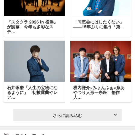
『スタクラ 2026 in 横浜』
「同窓会にはしたくない」
が開幕 今年も多彩なス
――15年ぶりに集う「第…
テ…
石井琢磨「人生の宝物にな
横内謙介×みょんふぁ×糸あ
るように」 初披露曲やレ
やつり人形一糸座 創作
ア…
人…
さらに読み込む