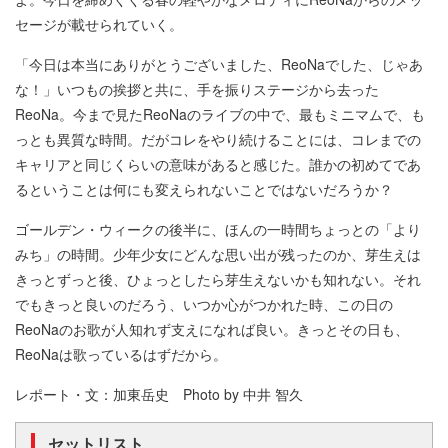
セージが載せられていく。
「今日は本当にありがとうございました、ReoNaでした、じゃあ
な！」いつもの挨拶と共に、手を振りステージから去った
ReoNa。今まで見たReoNaのライブの中で、最もミニマムで、も
っとも異質な時間。だがコレをやり続けることには、コレまでの
キャリアと同じくらいの意味があると感じた。誰かの初めてであ
るということは何にも変えられないことではないだろうか？
ゴールデン・ウィークの後半に、ほんの一時間ちょっとの「より
みち」の時間。少年少女にどんな思い出が残ったのか、芽生えは
きっとずっと後、ひょっとしたら芽生えないかも知れない。それ
でもきっと良いのだろう、いつか心がつかれた時、この日の
ReoNaのお歌が人知れず支えになれば良い。きっとその日も、
ReoNaは歌っているはずだから。
レポート・文：加東岳史 Photo by 中井 智久
セットリスト