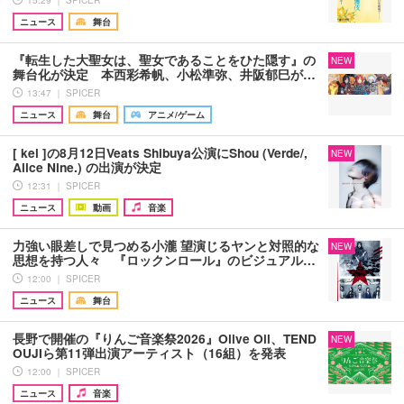
ニュース
舞台
『転生した大聖女は、聖女であることをひた隠す』の
NEW
舞台化が決定 本西彩希帆、小松準弥、井阪郁巳が…
13:47 ｜ SPICER
ニュース
舞台
アニメ/ゲーム
[ kei ]の8月12日Veats Shibuya公演にShou (Verde/,
NEW
Alice Nine.) の出演が決定
12:31 ｜ SPICER
ニュース
動画
音楽
力強い眼差しで見つめる小瀧 望演じるヤンと対照的な
NEW
思想を持つ人々 『ロックンロール』のビジュアル…
12:00 ｜ SPICER
ニュース
舞台
長野で開催の『りんご音楽祭2026』Olive Oil、TEND
NEW
OUJIら第11弾出演アーティスト（16組）を発表
12:00 ｜ SPICER
ニュース
音楽