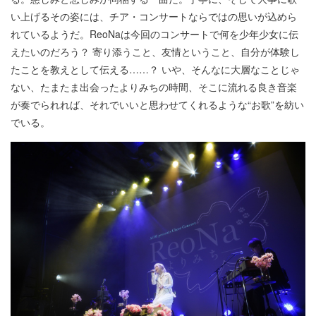
い上げるその姿には、チア・コンサートならではの思いが込めら
れているようだ。ReoNaは今回のコンサートで何を少年少女に伝
えたいのだろう？ 寄り添うこと、友情ということ、自分が体験し
たことを教えとして伝える……？ いや、そんなに大層なことじゃ
ない、たまたま出会ったよりみちの時間、そこに流れる良き音楽
が奏でられれば、それでいいと思わせてくれるような“お歌”を紡い
でいる。