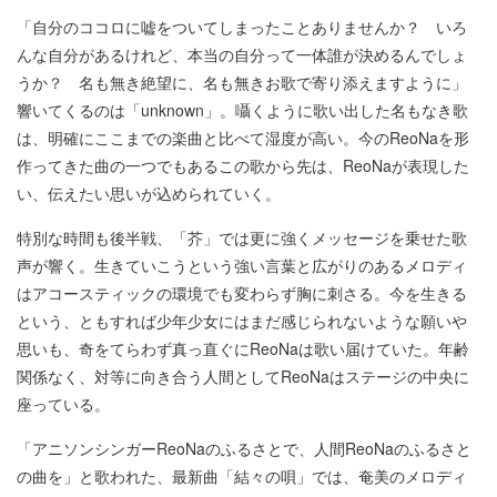
「自分のココロに嘘をついてしまったことありませんか？ いろ
んな自分があるけれど、本当の自分って一体誰が決めるんでしょ
うか？ 名も無き絶望に、名も無きお歌で寄り添えますように」
響いてくるのは「unknown」。囁くように歌い出した名もなき歌
は、明確にここまでの楽曲と比べて湿度が高い。今のReoNaを形
作ってきた曲の一つでもあるこの歌から先は、ReoNaが表現した
い、伝えたい思いが込められていく。
特別な時間も後半戦、「芥」では更に強くメッセージを乗せた歌
声が響く。生きていこうという強い言葉と広がりのあるメロディ
はアコースティックの環境でも変わらず胸に刺さる。今を生きる
という、ともすれば少年少女にはまだ感じられないような願いや
思いも、奇をてらわず真っ直ぐにReoNaは歌い届けていた。年齢
関係なく、対等に向き合う人間としてReoNaはステージの中央に
座っている。
「アニソンシンガーReoNaのふるさとで、人間ReoNaのふるさと
の曲を」と歌われた、最新曲「結々の唄」では、奄美のメロディ