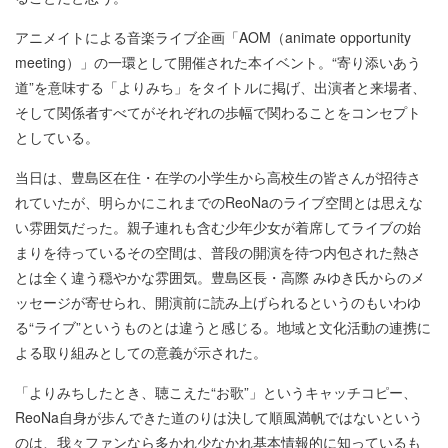
アニメイトによる音楽ライブ企画「AOM（animate opportunity
meeting）」の一環として開催された本イベント。“寄り添いあう
道”を意味する「よりみち」をタイトルに掲げ、出演者と来場者、
そして関係者すべてがそれぞれの歩幅で関わることをコンセプト
としている。
当日は、豊島区在住・在学の小学生から高校生の皆さんが招待さ
れていたが、明らかにこれまでのReoNaのライブ空間とは思えな
い雰囲気だった。親子連れも含む少年少女が着席してライブの始
まりを待っているその空間は、普段の開演を待つ内包された熱さ
とは全く違う穏やかな雰囲気。豊島区長・高際 みゆき氏からのメ
ッセージが寄せられ、開演前に読み上げられるというのもいわゆ
る“ライブ”というものとは違うと感じる。地域と文化活動の連携に
よる取り組みとしての意義が示された。
「よりみちしたとき、聴こえた“お歌”」というキャッチコピー、
ReoNa自身が歩んできた道のりは決して順風満帆ではないという
のは、我々ファンなら多かれ少なかれ基本情報的に知っているも