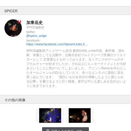
SPICER
加東岳史
SPICE編集部
twitter:
@spice_anige
facebook:
https://www.facebook.com/takeshi.kato.3557
SPICE編集部アニメ/ゲーム担当 劇団GAIA_crew代表、劇作家、演出
家、俳優としても活動中。元株式会社ウルトラシープ所属のクリエイ
ターとして 文筆業なども行っております。元々アニメやゲームのサ
ブカルチャーが好きでしたが、それ以上にエンターテイメントが大好
きということに気がついてしまいました。 アニソンRemixを中心とし
たオールジャンルのDJもしていたり、色々なエンタメに貪欲に首を
突っ込んでいます。 『面白いものを自分が体験したように感じられ
る記事』を書けるように日々精進。多忙な中にも楽しみを忘れないよ
うに生きております。
その他の画像
画像を全て表示（3件）