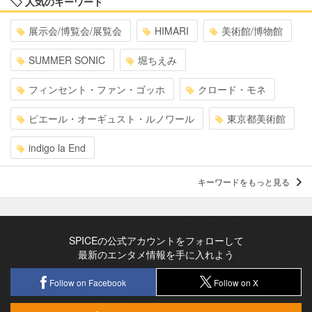
人気のキーワード
展示会/博覧会/展覧会
HIMARI
美術館/博物館
SUMMER SONIC
堀ちえみ
フィンセント・ファン・ゴッホ
クロード・モネ
ピエール・オーギュスト・ルノワール
東京都美術館
indigo la End
キーワードをもっと見る
SPICEの公式アカウントをフォローして
最新のエンタメ情報を手に入れよう
Follow on Facebook
Follow on X