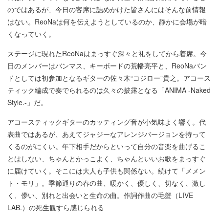
のではあるが、今日の客席に詰めかけた皆さんにはそんな前情報
はない。ReoNaは何を伝えようとしているのか、静かに会場が暗
くなっていく。
ステージに現れたReoNaはまっすぐ深々と礼をしてから着席。今
日のメンバーはバンマス、キーボードの荒幡亮平と、ReoNaバン
ドとしては初参加となるギターの佐々木“コジロー”貴之。アコース
ティック編成で奏でられるのは久々の披露となる「ANIMA -Naked
Style.-」だ。
アコースティックギターのカッティング音が小気味よく響く。代
表曲ではあるが、あえてジャジーなアレンジバージョンを持って
くるのがにくい。年下相手だからといって自分の音楽を曲げるこ
とはしない、ちゃんとかっこよく、ちゃんといいお歌をまっすぐ
に届けていく。そこには大人も子供も関係ない。続けて「メメン
ト・モリ」。季節通りの春の曲、暖かく、優しく、切なく、激し
く、儚い、別れと出会いと生命の曲。作詞作曲の毛蟹（LIVE
LAB.）の死生観すら感じられる