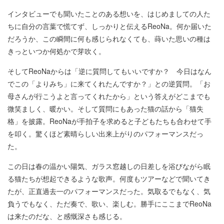
インタビューでも聞いたことのある想いを、はじめましての人た
ちに自分の言葉で慌てず、しっかりと伝えるReoNa。何か届いた
だろうか、この瞬間に何も感じられなくても、蒔いた思いの種は
きっといつか何処かで芽吹く。
そしてReoNaからは「逆に質問してもいいですか？ 今日はなん
でこの「よりみち」に来てくれたんですか？」との逆質問。「お
母さんが行こうよと言ってくれたから」という答えがどこまでも
微笑ましく、暖かい。そして質問にもあった猫の話から「猫失
格」を披露。ReoNaが手拍子を求めると子どもたちも合わせて手
を叩く。驚くほど素晴らしい出来上がりのパフォーマンスだっ
た。
この日は春の温かい陽気、ガラス窓越しの日差しを浴びながら眠
る猫たちが想起できるような歌声。何度もツアーなどで聞いてき
たが、正直過去一のパフォーマンスだった。気取るでもなく、気
負うでもなく、ただ奏で、歌い、楽しむ。勝手にここまでReoNa
は来たのだな、と感慨深さも感じる。