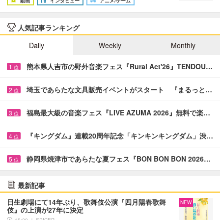
動画
インタビュー
アニメ/ゲーム
人気記事ランキング
Daily
Weekly
Monthly
熊本県人吉市の野外音楽フェス『Rural Act'26』TENDOU…
1
位
埼玉であらたな文具販売イベントがスタート 『まるっと…
2
位
福島最大級の音楽フェス『LIVE AZUMA 2026』無料で楽…
3
位
『キングダム』連載20周年記念「キンキンキングダム」渋…
4
位
静岡県焼津市であらたな夏フェス『BON BON BON 2026…
5
位
最新記事
日生劇場にて14年ぶり、歌舞伎公演『四月陽春歌舞
NEW
伎』の上演が27年に決定
15:29 ｜ SPICER