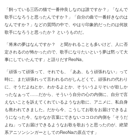
「飼っている三匹の猫で一番仲良しなのは誰ですか？」「なんで
歌手になろうと思ったんですか？」「自分の曲で一番好きなのは
なんですか？」などの質問の中で、やはり印象的だったのは何故
歌手になろうと思ったか？ というものだ。
「将来の夢はなんですか？ と聞かれることも多いけど、人に否
定されるのが怖かったので、歌手になりたいという夢は黙って大
事にしていたんです」と語りだすReoNa。
「頑張って頑張って、それでも、「ああ、もう頑張れない」って
時に、まだ頑張れって言われるのがしんどくて。頑張れの代わり
に、そうだよねとか、わかるよとか、そういうよりそいが欲しか
ったなぁって……だから、そういう自分の心の内側に、自分で言
えないことを訴えてくれているようなお歌に、アニメに、私自身
も救われてきました。だから今、こうしてお歌をお届けできるよ
うになった今、なかなか言葉にできないココロの内側を「そうだ
よね」ってお届けできるようなお歌を歌おうと思ったのが、絶望
系アニソンシンガーとしてのReoNaの原点です」