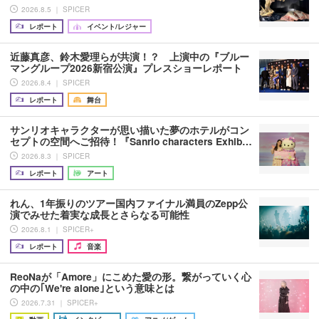
2026.8.5 ｜ SPICER
レポート
イベント/レジャー
近藤真彦、鈴木愛理らが共演！？ 上演中の『ブルー
マングループ2026新宿公演』プレスショーレポート
2026.8.4 ｜ SPICER
レポート
舞台
サンリオキャラクターが思い描いた夢のホテルがコン
セプトの空間へご招待！『Sanrio characters Exhib…
2026.8.3 ｜ SPICER
レポート
アート
れん、1年振りのツアー国内ファイナル満員のZepp公
演でみせた着実な成長とさらなる可能性
2026.8.1 ｜ SPICER+
レポート
音楽
ReoNaが「Amore」にこめた愛の形。繋がっていく心
の中の｢We're alone｣という意味とは
2026.7.31 ｜ SPICER+