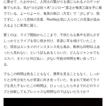
に乗せて、たおやかに、人同士の繋がりを感じられるメロディが
奏でられる。気がつけば佐々木“コジロー”貴之が奄美三線を手に奏
でている。よーりよーり、奄美の島口（方言）で「少しずつ、慌
てずに」という意味の言葉、ReoNaお気に入りのこの言葉が染み
入るように客席に届く。
驚くのは、ライブ開始からここまで、子供たちも集中を切らさず
しっかりとライブを目に焼き付け、音楽に耳を傾けていたこと
だ。現在はエンタメのインスタンス化も進み、動画も20秒以上あ
ったら見れない、という話もあるくらいだ。どんなジャンルでも
コスパ、タイパと叫びあい、少ない可処分時間を奪い合ってい
る。
でもこの時間は焦ることもなく、携帯を見ることもなく、しっか
りと少年少女たちが音楽に向き合っていた。生まれて初めてライ
ブを見た子もいたこの時間は、ひょっとしたら今までのどのライ
ブと比較してもプレシャスな時間なのではないだろうか？