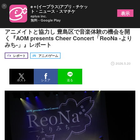
×
e＋(イープラス)アプリ - チケッ
ト・ニュース・スマチケ
表示
eplus inc.
無料 - Google Play
ほんのちょっとの「よりみち」の時間――ReoNaが
アニメイトと協力し 豊島区で音楽体験の機会を開
く『AOM presents Cheer Concert「ReoNa -より
みち-」』レポート
レポート
アニメ/ゲーム
2026.5.20
ポスト
シェア
送る