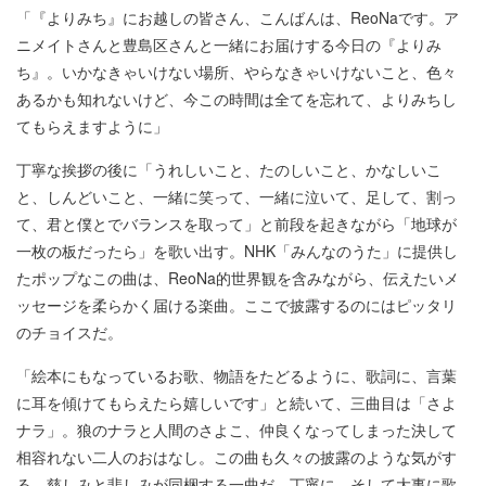
「『よりみち』にお越しの皆さん、こんばんは、ReoNaです。ア
ニメイトさんと豊島区さんと一緒にお届けする今日の『よりみ
ち』。いかなきゃいけない場所、やらなきゃいけないこと、色々
あるかも知れないけど、今この時間は全てを忘れて、よりみちし
てもらえますように」
丁寧な挨拶の後に「うれしいこと、たのしいこと、かなしいこ
と、しんどいこと、一緒に笑って、一緒に泣いて、足して、割っ
て、君と僕とでバランスを取って」と前段を起きながら「地球が
一枚の板だったら」を歌い出す。NHK「みんなのうた」に提供し
たポップなこの曲は、ReoNa的世界観を含みながら、伝えたいメ
ッセージを柔らかく届ける楽曲。ここで披露するのにはピッタリ
のチョイスだ。
「絵本にもなっているお歌、物語をたどるように、歌詞に、言葉
に耳を傾けてもらえたら嬉しいです」と続いて、三曲目は「さよ
ナラ」。狼のナラと人間のさよこ、仲良くなってしまった決して
相容れない二人のおはなし。この曲も久々の披露のような気がす
る。慈しみと悲しみが同梱する一曲だ。丁寧に、そして大事に歌