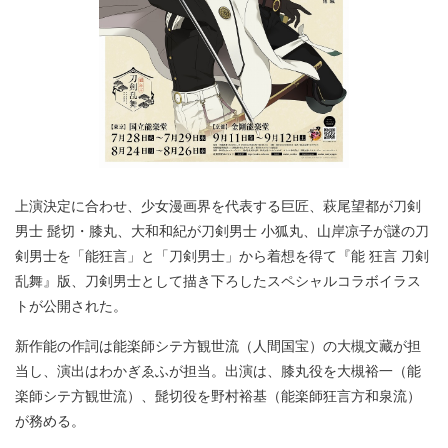
上演決定に合わせ、少女漫画界を代表する巨匠、萩尾望都が刀剣
男士 髭切・膝丸、大和和紀が刀剣男士 小狐丸、山岸凉子が謎の刀
剣男士を「能狂言」と「刀剣男士」から着想を得て『能 狂言 刀剣
乱舞』版、刀剣男士として描き下ろしたスペシャルコラボイラス
トが公開された。
新作能の作詞は能楽師シテ方観世流（人間国宝）の大槻文藏が担
当し、演出はわかぎゑふが担当。出演は、膝丸役を大槻裕一（能
楽師シテ方観世流）、髭切役を野村裕基（能楽師狂言方和泉流）
が務める。