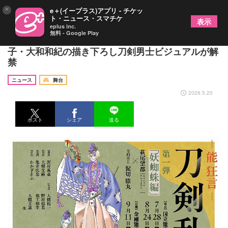
×
e＋(イープラス)アプリ - チケッ
ト・ニュース・スマチケ
表示
eplus inc.
無料 - Google Play
『能 狂言 刀剣乱舞』上演決定 萩尾望都・山岸凉
子・大和和紀の描き下ろし刀剣男士ビジュアルが解
禁
ニュース
舞台
2026.5.20
ポスト
シェア
送る