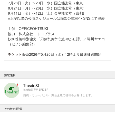
7月28日（火）〜29日（水）国立能楽堂（東京）
8月24日（月）〜26日（水）国立能楽堂（東京）
9月11日（金）〜12日（土）金剛能楽堂（京都)
※上記以降の公演スケジュールは順次公式HP・SNSにて発表
主催：OFFICEOHTSUKI
協力：株式会社ニトロプラス
妖蜘蛛編特別協力「刀剣乱舞外伝あやかし譚」／蜷川ヤエコ
（ゼノン編集部）
販売2026年5月20日（水）12時より最速抽選開始
SPICER
TheatriX!
舞台情報専門SPICER
演劇・ミュージカル・舞台全般の情報をお届けします。
その他の画像