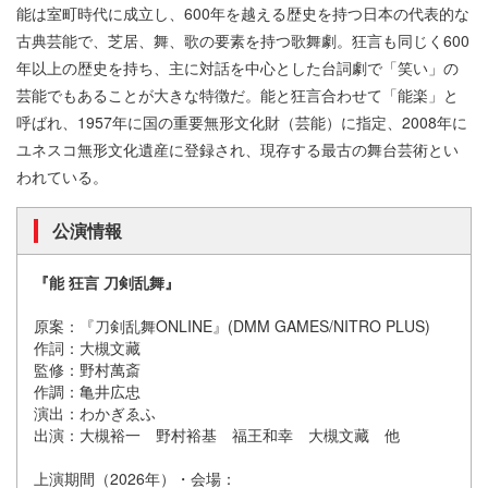
能は室町時代に成立し、600年を越える歴史を持つ日本の代表的な
古典芸能で、芝居、舞、歌の要素を持つ歌舞劇。狂言も同じく600
年以上の歴史を持ち、主に対話を中心とした台詞劇で「笑い」の
芸能でもあることが大きな特徴だ。能と狂言合わせて「能楽」と
呼ばれ、1957年に国の重要無形文化財（芸能）に指定、2008年に
ユネスコ無形文化遺産に登録され、現存する最古の舞台芸術とい
われている。
公演情報
『能 狂言 刀剣乱舞』
原案：『刀剣乱舞ONLINE』(DMM GAMES/NITRO PLUS)
作詞：大槻文藏
監修：野村萬斎
作調：亀井広忠
演出：わかぎゑふ
出演：大槻裕一 野村裕基 福王和幸 大槻文藏 他
上演期間（2026年）・会場：