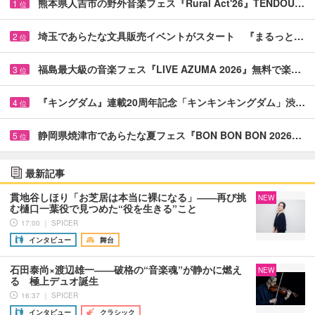
熊本県人吉市の野外音楽フェス『Rural Act'26』TENDOU…
1
位
埼玉であらたな文具販売イベントがスタート 『まるっと…
2
位
福島最大級の音楽フェス『LIVE AZUMA 2026』無料で楽…
3
位
『キングダム』連載20周年記念「キンキンキングダム」渋…
4
位
静岡県焼津市であらたな夏フェス『BON BON BON 2026…
5
位
最新記事
貫地谷しほり「お芝居は本当に裸になる」――再び挑
NEW
む樋口一葉役で見つめた“役を生きる”こと
17:00 ｜ SPICER
インタビュー
舞台
石田泰尚×渡辺雄一――破格の“音楽魂”が静かに燃え
NEW
る 極上デュオ誕生
16:37 ｜ SPICER
インタビュー
クラシック