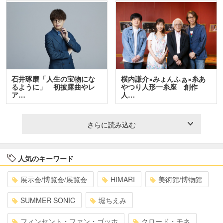
石井琢磨「人生の宝物にな
横内謙介×みょんふぁ×糸あ
るように」 初披露曲やレ
やつり人形一糸座 創作
ア…
人…
さらに読み込む
人気のキーワード
展示会/博覧会/展覧会
HIMARI
美術館/博物館
SUMMER SONIC
堀ちえみ
フィンセント・ファン・ゴッホ
クロード・モネ