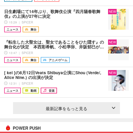
日生劇場にて14年ぶり、歌舞伎公演『四月陽春歌舞
NEW
伎』の上演が27年に決定
15:29 ｜ SPICER
ニュース
舞台
『転生した大聖女は、聖女であることをひた隠す』の
NEW
舞台化が決定 本西彩希帆、小松準弥、井阪郁巳が…
13:47 ｜ SPICER
ニュース
舞台
アニメ/ゲーム
[ kei ]の8月12日Veats Shibuya公演にShou (Verde/,
NEW
Alice Nine.) の出演が決定
12:31 ｜ SPICER
ニュース
動画
音楽
最新記事をもっと見る
POWER PUSH