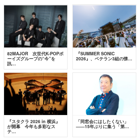
82MAJOR 次世代K-POPボ
『SUMMER SONIC
ーイズグループの“今”を
2026』、ベテラン3組の懐…
訊…
『スタクラ 2026 in 横浜』
「同窓会にはしたくない」
が開幕 今年も多彩なス
――15年ぶりに集う「第…
テ…