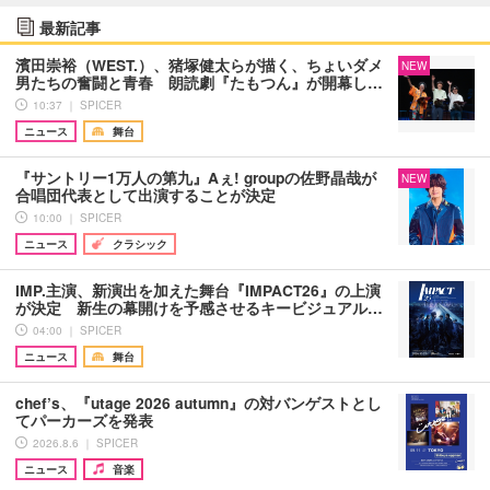
最新記事
濱田崇裕（WEST.）、猪塚健太らが描く、ちょいダメ
NEW
男たちの奮闘と青春 朗読劇『たもつん』が開幕し…
10:37 ｜ SPICER
ニュース
舞台
『サントリー1万人の第九』Aぇ! groupの佐野晶哉が
NEW
合唱団代表として出演することが決定
10:00 ｜ SPICER
ニュース
クラシック
IMP.主演、新演出を加えた舞台『IMPACT26』の上演
が決定 新生の幕開けを予感させるキービジュアル…
04:00 ｜ SPICER
ニュース
舞台
chef’s、『utage 2026 autumn』の対バンゲストとし
てパーカーズを発表
2026.8.6 ｜ SPICER
ニュース
音楽