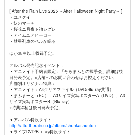
[ After the Rain Live 2025 ～After Halloween Night Party～ ]
・ユメクイ
・妖のマーチ
・桜花ニ月夜ト袖シグレ
・アイムユアヒーロー
・彗星列車のベルが鳴る
ほか28曲以上収録予定。
アルバム発売記念イベント：
・アニメイト予約者限定：「そらまふとの握手会」詳細は後
日発表予定。※店舗へのお問い合わせはお控えください。
店舗別オリジナル特典：
・アニメイト：A4クリアファイル（DVD/Blu-ray共通）
・まふまーと（EC）：A3サイズ実写ポスターA（DVD）、A3
サイズ実写ポスターB（Blu-ray）
※特典絵柄は後日発表予定。
▼アルバム特設サイト
http://aftertherain.co.jp/album/shunkashuutou
▼ライブDVD/Blu-ray特設サイト