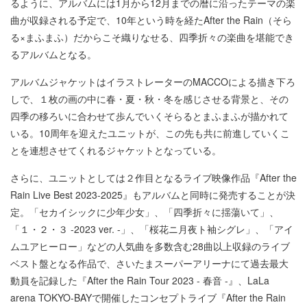
るように、アルバムには1月から12月までの暦に沿ったテーマの楽
曲が収録される予定で、10年という時を経たAfter the Rain（そら
る×まふまふ）だからこそ織りなせる、四季折々の楽曲を堪能でき
るアルバムとなる。
アルバムジャケットはイラストレーターのMACCOによる描き下ろ
しで、１枚の画の中に春・夏・秋・冬を感じさせる背景と、その
四季の移ろいに合わせて歩んでいくそらるとまふまふが描かれて
いる。10周年を迎えたユニットが、この先も共に前進していくこ
とを連想させてくれるジャケットとなっている。
さらに、ユニットとしては２作目となるライブ映像作品『After the
Rain Live Best 2023-2025』もアルバムと同時に発売することが決
定。「セカイシックに少年少女」、「四季折々に揺蕩いて」、
「１・２・３ -2023 ver. -」、「桜花ニ月夜ト袖シグレ」、「アイ
ムユアヒーロー」などの人気曲を多数含む28曲以上収録のライブ
ベスト盤となる作品で、さいたまスーパーアリーナにて過去最大
動員を記録した『After the Rain Tour 2023 - 春音 -』、LaLa
arena TOKYO-BAYで開催したコンセプトライブ『After the Rain