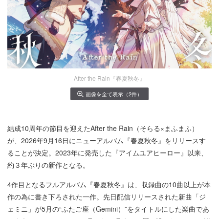
After the Rain『春夏秋冬』
画像を全て表示（2件）
結成10周年の節目を迎えたAfter the Rain（そらる×まふまふ）
が、2026年9月16日にニューアルバム『春夏秋冬』をリリースす
ることが決定。2023年に発売した『アイムユアヒーロー』以来、
約３年ぶりの新作となる。
4作目となるフルアルバム『春夏秋冬』は、収録曲の10曲以上が本
作の為に書き下ろされた一作。先日配信リリースされた新曲「ジ
ェミニ」が5月の“ふたご座（Gemini）”をタイトルにした楽曲であ