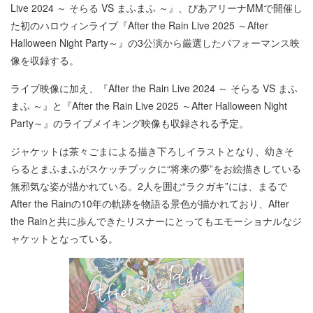
Live 2024 ～ そらる VS まふまふ ～』、ぴあアリーナMMで開催し
た初のハロウィンライブ『After the Rain Live 2025 ～After
Halloween Night Party～』の3公演から厳選したパフォーマンス映
像を収録する。
ライブ映像に加え、『After the Rain Live 2024 ～ そらる VS まふ
まふ ～』と『After the Rain Live 2025 ～After Halloween Night
Party～』のライブメイキング映像も収録される予定。
ジャケットは茶々ごまによる描き下ろしイラストとなり、幼きそ
らるとまふまふがスケッチブックに“将来の夢”をお絵描きしている
無邪気な姿が描かれている。2人を囲む“ラクガキ”には、まるで
After the Rainの10年の軌跡を物語る景色が描かれており、After
the Rainと共に歩んできたリスナーにとってもエモーショナルなジ
ャケットとなっている。