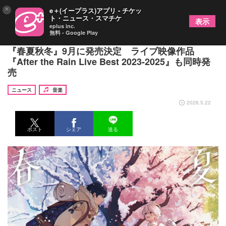
×
e＋(イープラス)アプリ - チケッ
ト・ニュース・スマチケ
表示
eplus inc.
無料 - Google Play
After the Rain（そらる×まふまふ）、フルアルバム
『春夏秋冬』9月に発売決定 ライブ映像作品
『After the Rain Live Best 2023-2025』も同時発
売
ニュース
音楽
2026.5.22
ポスト
シェア
送る