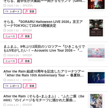
そらる、超学生が大集結ーー肉チョモランマ（Gero…
2026.7.26 ｜ SPICER+
レポート
音楽
そらる、『SORARU Halloween LIVE 2026』京王ア
リーナTOKYOにて2DAYS開催決定
2026.7.22 ｜ SPICER
ニュース
音楽
まふまふ、9年ぶり2回目のソロツアー『ひきこもりで
もLIVEがしたい！～Acoustic Live Tour 2026～『…
2026.6.28 ｜ SPICER
ニュース
音楽
After the Rain 結成10周年を記念したアリーナツアー
「After the Rain 10th Anniversary Tour ～ 春夏秋…
2026.5.12 ｜ SPICER
レポート
音楽
After the Rain（そらる×まふまふ）、“ふたご座（Ge
mini）”のイメージをモチーフに描かれた新曲…
2026.4.27 ｜ SPICER