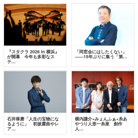
『スタクラ 2026 in 横浜』
「同窓会にはしたくない」
が開幕 今年も多彩なス
――15年ぶりに集う「第…
テ…
石井琢磨「人生の宝物にな
横内謙介×みょんふぁ×糸あ
るように」 初披露曲やレ
やつり人形一糸座 創作
ア…
人…