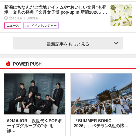
新潟にちなんだご当地アイテムや“おいしい文具”も登
場 文具の祭典『文具女子博 pop-up in 新潟2026』…
2026.8.6 ｜ SPICER
ニュース
イベント/レジャー
最新記事をもっと見る
POWER PUSH
82MAJOR 次世代K-POPボ
『SUMMER SONIC
ーイズグループの“今”を
2026』、ベテラン3組の懐…
訊…