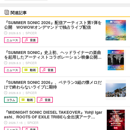
関連記事
『SUMMER SONIC 2026』配信アーティスト第1弾を
公開 WOWOWオンデマンドで独占ライブ配信
2026.8.5 ｜ SPICER
ニュース
音楽
『SUMMER SONIC』史上初、ヘッドライナーの楽曲
を起用したアーティストコラボレーション映像公開…
2026.8.3 ｜ SPICER
ニュース
動画
音楽
『SUMMER SONIC 2026』、ベテラン3組の懐メロだ
けで終わらないライブに期待
2026.8.3 ｜ SPICER
コラム
動画
音楽
『MIDNIGHT SONIC DIESEL TAKEOVER』Yohji Igar
ashi、ROOTS OF EXILE TRIBEら全出演アーテ…
2026.7.15 ｜ SPICER
ニュース
音楽