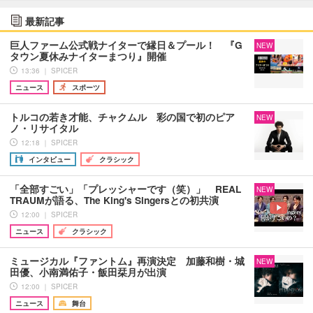
最新記事
巨人ファーム公式戦ナイターで縁日＆プール！ 『G
NEW
タウン夏休みナイターまつり』開催
13:36 ｜ SPICER
ニュース
スポーツ
トルコの若き才能、チャクムル 彩の国で初のピア
NEW
ノ・リサイタル
12:18 ｜ SPICER
インタビュー
クラシック
「全部すごい」「プレッシャーです（笑）」 REAL
NEW
TRAUMが語る、The King's Singersとの初共演
12:00 ｜ SPICER
ニュース
クラシック
ミュージカル『ファントム』再演決定 加藤和樹・城
NEW
田優、小南満佑子・飯田栞月が出演
12:00 ｜ SPICER
ニュース
舞台