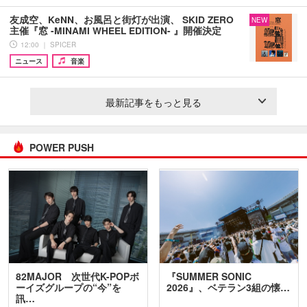
友成空、KeNN、お風呂と街灯が出演、 SKID ZERO
NEW
主催『窓 -MINAMI WHEEL EDITION- 』開催決定
12:00 ｜ SPICER
ニュース
音楽
最新記事をもっと見る
POWER PUSH
82MAJOR 次世代K-POPボ
『SUMMER SONIC
ーイズグループの“今”を
2026』、ベテラン3組の懐…
訊…