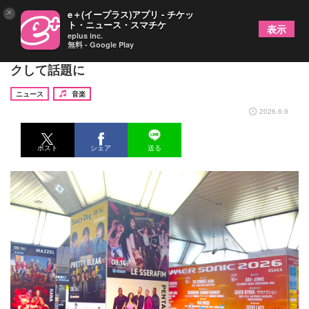
×
e＋(イープラス)アプリ - チケッ
ト・ニュース・スマチケ
表示
eplus inc.
無料 - Google Play
『サマソニ大阪』がJR大阪駅を巨大広告でジャッ
クして話題に
ニュース
音楽
2026.6.9
ポスト
シェア
送る