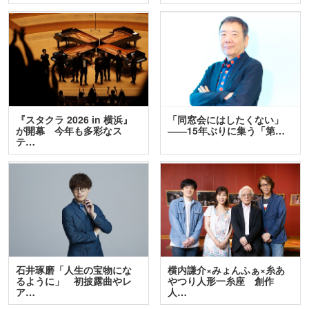
『スタクラ 2026 in 横浜』
「同窓会にはしたくない」
が開幕 今年も多彩なス
――15年ぶりに集う「第…
テ…
石井琢磨「人生の宝物にな
横内謙介×みょんふぁ×糸あ
るように」 初披露曲やレ
やつり人形一糸座 創作
ア…
人…