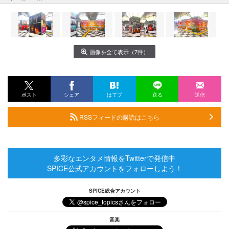
画像を全て表示（7件）
ポスト
シェア
はてブ
送る
送信
RSSフィードの購読はこちら
多彩なエンタメ情報をTwitterで発信中
SPICE公式アカウントをフォローしよう！
SPICE総合アカウント
音楽