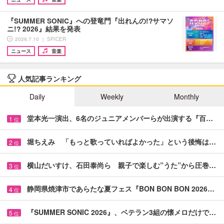
『SUMMER SONIC』への登竜門『出れんの!?サマソ
ニ!? 2026』結果を発表
2026.7.10 ｜ SPICER
ニュース
音楽
人気記事ランキング
Daily
Weekly
Monthly
堂本光一演出、6名のジュニアメンバーらが出演する『百…
1
位
堀ちえみ 「もっと歌っていればよかった」という後悔は…
2
位
横山だいすけ、石田泰尚ら 親子で楽しむ”うた”から圧巻…
3
位
静岡県焼津市であらたな夏フェス『BON BON BON 2026…
4
位
『SUMMER SONIC 2026』、ベテラン3組の懐メロだけで…
5
位