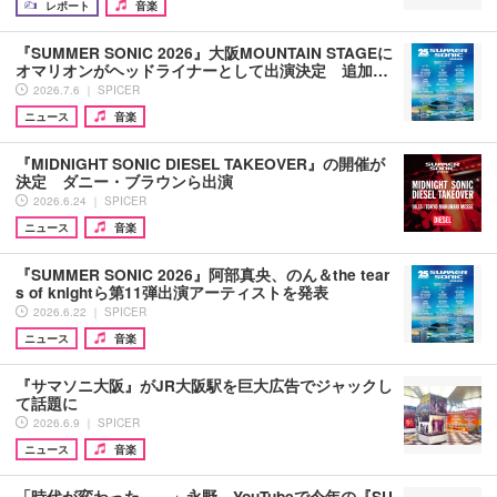
レポート
音楽
『SUMMER SONIC 2026』大阪MOUNTAIN STAGEに
オマリオンがヘッドライナーとして出演決定 追加…
2026.7.6 ｜ SPICER
ニュース
音楽
『MIDNIGHT SONIC DIESEL TAKEOVER』の開催が
決定 ダニー・ブラウンら出演
2026.6.24 ｜ SPICER
ニュース
音楽
『SUMMER SONIC 2026』阿部真央、のん＆the tear
s of knightら第11弾出演アーティストを発表
2026.6.22 ｜ SPICER
ニュース
音楽
『サマソニ大阪』がJR大阪駅を巨大広告でジャックし
て話題に
2026.6.9 ｜ SPICER
ニュース
音楽
「時代が変わった……」永野、YouTubeで今年の『SU