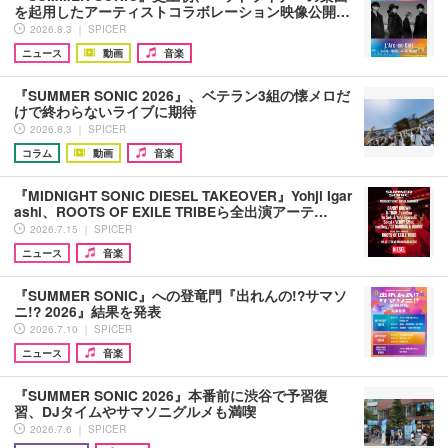
を起用したアーティストコラボレーション映像公開…
2026.8.3 ｜ SPICER
ニュース
動画
音楽
『SUMMER SONIC 2026』、ベテラン3組の懐メロだ
けで終わらないライブに期待
2026.8.3 ｜ SPICER
コラム
動画
音楽
『MIDNIGHT SONIC DIESEL TAKEOVER』Yohji Igar
ashi、ROOTS OF EXILE TRIBEら全出演アーテ…
2026.7.15 ｜ SPICER
ニュース
音楽
『SUMMER SONIC』への登竜門『出れんの!?サマソ
ニ!? 2026』結果を発表
2026.7.10 ｜ SPICER
ニュース
音楽
『SUMMER SONIC 2026』本番前に渋谷で予習復
習、DJタイムやサマソニグルメも満喫
2026.7.6 ｜ SPICER