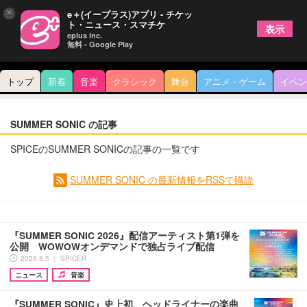
×
e＋(イープラス)アプリ - チケッ
ト・ニュース・スマチケ
表示
eplus inc.
無料 - Google Play
トップ
新着
音楽
クラシック
舞台
アニメ・ゲーム
イベン
SUMMER SONIC の記事
SPICEのSUMMER SONICの記事の一覧です
SUMMER SONIC の最新情報をRSSで購読
『SUMMER SONIC 2026』配信アーティスト第1弾を
公開 WOWOWオンデマンドで独占ライブ配信
2026.8.5 ｜ SPICER
ニュース
音楽
『SUMMER SONIC』史上初、ヘッドライナーの楽曲