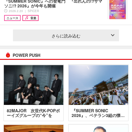
『SUMMER SONIC』への登竜門 『出れんの!?サマ
ソニ!? 2026』が今年も開催
2026.2.20 ｜ SPICER
ニュース
音楽
さらに読み込む
POWER PUSH
82MAJOR 次世代K-POPボ
『SUMMER SONIC
ーイズグループの“今”を
2026』、ベテラン3組の懐…
訊…