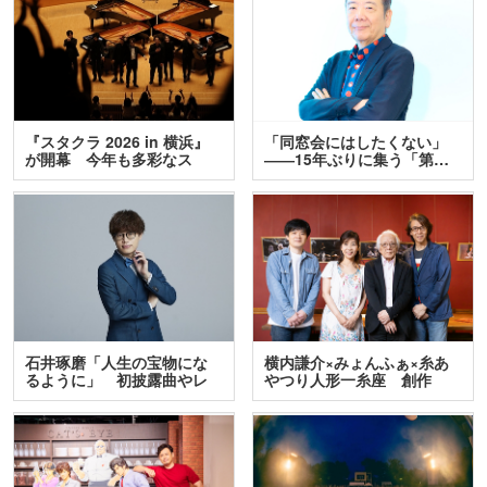
『スタクラ 2026 in 横浜』
「同窓会にはしたくない」
が開幕 今年も多彩なス
――15年ぶりに集う「第…
テ…
石井琢磨「人生の宝物にな
横内謙介×みょんふぁ×糸あ
るように」 初披露曲やレ
やつり人形一糸座 創作
ア…
人…