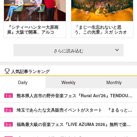
『シティーハンター大原画
「まじ一生忘れないと思
展』大阪で開幕、アルコ
う、この光景」スガ シカオ
＆…
と…
さらに読み込む
人気記事ランキング
Daily
Weekly
Monthly
熊本県人吉市の野外音楽フェス『Rural Act'26』TENDOU…
1
位
埼玉であらたな文具販売イベントがスタート 『まるっと…
2
位
福島最大級の音楽フェス『LIVE AZUMA 2026』無料で楽…
3
位