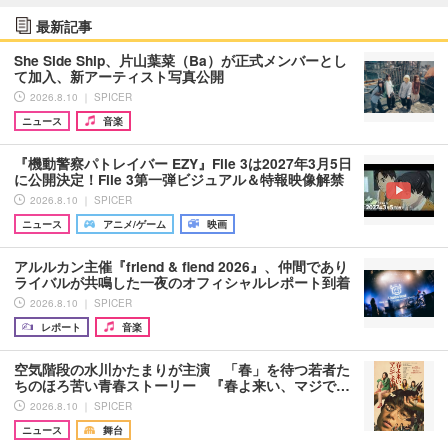
最新記事
She Side Ship、片山葉菜（Ba）が正式メンバーとし
て加入、新アーティスト写真公開
2026.8.10 ｜ SPICER
ニュース
音楽
『機動警察パトレイバー EZY』File 3は2027年3月5日
に公開決定！File 3第一弾ビジュアル＆特報映像解禁
2026.8.10 ｜ SPICER
ニュース
アニメ/ゲーム
映画
アルルカン主催『friend & fiend 2026』、仲間であり
ライバルが共鳴した一夜のオフィシャルレポート到着
2026.8.10 ｜ SPICER
レポート
音楽
空気階段の水川かたまりが主演 「春」を待つ若者た
ちのほろ苦い青春ストーリー 『春よ来い、マジで…
2026.8.10 ｜ SPICER
ニュース
舞台