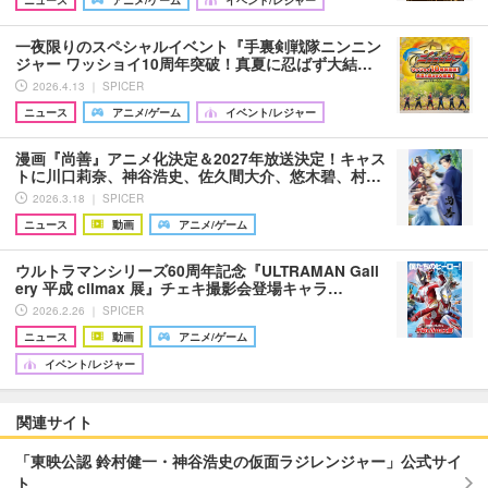
ニュース
アニメ/ゲーム
イベント/レジャー
一夜限りのスペシャルイベント『手裏剣戦隊ニンニン
ジャー ワッショイ10周年突破！真夏に忍ばず大結…
2026.4.13 ｜ SPICER
ニュース
アニメ/ゲーム
イベント/レジャー
漫画『尚善』アニメ化決定＆2027年放送決定！キャス
トに川口莉奈、神谷浩史、佐久間大介、悠木碧、村…
2026.3.18 ｜ SPICER
ニュース
動画
アニメ/ゲーム
ウルトラマンシリーズ60周年記念『ULTRAMAN Gall
ery 平成 climax 展』チェキ撮影会登場キャラ…
2026.2.26 ｜ SPICER
ニュース
動画
アニメ/ゲーム
イベント/レジャー
関連サイト
「東映公認 鈴村健一・神谷浩史の仮面ラジレンジャー」公式サイ
ト