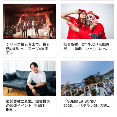
シリーズ最も骨太で、最も
仙台貨物 2年半ぶり活動再
熱い戦いへ スーツ×日本
開！ 新曲「いっち! いっ…
刀…
西川貴教に直撃、滋賀最大
『SUMMER SONIC
の音楽イベント『FEST.
2026』、ベテラン3組の懐…
INA…