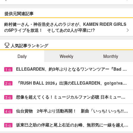
提供元関連記事
鈴村健一さん・神谷浩史さんのラジオが、KAMEN RIDER GIRLS
のSPライブを放送！ そしてあの2人が卒業に!?
人気記事ランキング
Daily
Weekly
Monthly
ELLEGARDEN、約3年ぶりとなるワンマンツアー『Bad …
1
位
『RUSH BALL 2026』出演のELLEGARDEN、go!go!va…
2
位
想像を超えてくる！ミュージカルファン必聴 日本ミュー…
3
位
仙台貨物 2年半ぶり活動再開！ 新曲「いっち! いっち!!…
4
位
坂東巳之助の伴蔵と尾上右近のお峰、無邪気に一線を越え…
5
位