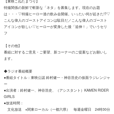
【東映こねたまつり】
特撮関係の新鮮で斬新な「ネタ」を募集します。現在のお題
は・・・▽特撮ヒーロー達の飲み会開催。いったい何が起きた!?▽
こんな偉人のゴーストアイコンは駄目だ／こんな偉人のゴースト
アイコンが欲しい▽ヒーローが変身した後「追伸！」でいうセリ
フ
【その他】
番組に対するご意見・ご要望、新コーナーのご提案などお願いし
ます。
◆ラジオ番組概要
●番組タイトル：東映公認 鈴村健一・神谷浩史の仮面ラジレンジャ
ー
●出演者：鈴村健一、神谷浩史、（アシスタント）KAMEN RIDER
GIRLS
●放送時間：
文化放送 ※関東ローカル（一都六県） 毎週金曜日 24時30分