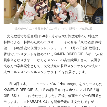
鈴村健一さん・神谷浩史さんのラジオが、SPライブ会場に!?
文化放送で毎週金曜日24時30分から大好評放送中の、特撮の・
特撮による・特撮のためのラジオ・・・その名も『東映公認 鈴村
健一・神谷浩史の仮面ラジレンジャー』！ 1月22日(金)放送は、
番組でアシスタントを務めているKAMEN RIDER GIRLSが、7人全
員集合となります！ なんとメンバーの吉住絵里加さん・安田奈
央さんの卒業記念として、文化放送の収録スタジオから“栄光の7
人ガールズスペシャルスタジオライブ”をお届けします。
1月13日（水）にニューシングル「Next stage」をリリースした
KAMEN RIDER GIRLS。1月24日(日)には４thワンマンLIVE「超
GIRLS祭！！ ～お待たせしました。私達、仮面ライダーGIRLSと
申します。～in HARAJYUKU」を開催予定の彼女たちですが、こ