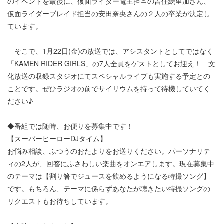
のイベントを最後に、仮面ライダー電王担当の吉住絵里加さん、
仮面ライダーブレイド担当の安田奈央さんの２人の卒業が決定し
ています。
そこで、1月22日(金)の放送では、アシスタントとしてではなく
「KAMEN RIDER GIRLS」の7人全員をゲストとしてお迎え！ 文
化放送の収録スタジオにてスペシャルライブも実施する予定との
ことです。ぜひラジオの前でサイリウムを持って待機していてく
ださい♪
◆番組では随時、お便りを募集中です！
【スーパーヒーローDJタイム】
お悩み相談、ふつうのおたよりをお送りください。パーソナリテ
ィの2人が、回答にふさわしい楽曲をオンエアします。現在募集中
のテーマは【割り箸でジュースを飲めるようになる特撮ソング】
です。もちろん、テーマに係らずあなたが聴きたい特撮ソングの
リクエストもお待ちしています。