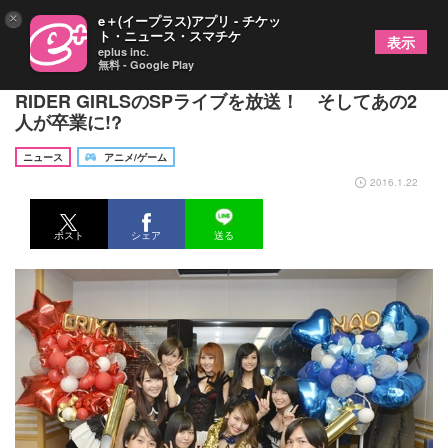
×
e＋(イープラス)アプリ - チケッ
ト・ニュース・スマチケ
表示
eplus inc.
無料 - Google Play
鈴村健一さん・神谷浩史さんのラジオが、KAMEN
RIDER GIRLSのSPライブを放送！ そしてあの2
人が卒業に!?
ニュース
アニメ/ゲーム
2016.1.22
ポスト
シェア
送る