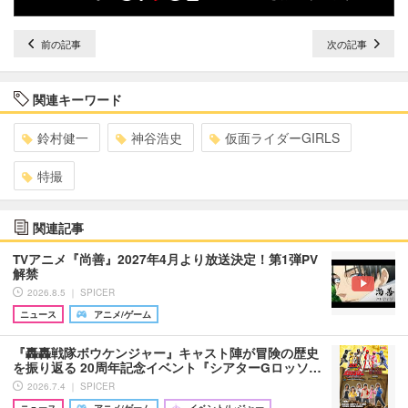
前の記事
次の記事
関連キーワード
鈴村健一
神谷浩史
仮面ライダーGIRLS
特撮
関連記事
TVアニメ『尚善』2027年4月より放送決定！第1弾PV
解禁
2026.8.5 ｜ SPICER
ニュース
アニメ/ゲーム
『轟轟戦隊ボウケンジャー』キャスト陣が冒険の歴史
を振り返る 20周年記念イベント『シアターGロッソ…
2026.7.4 ｜ SPICER