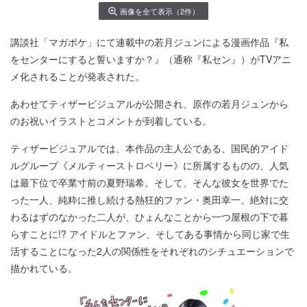
画像を全て表示（2件）
講談社「マガポケ」にて連載中の若月ジュンによる漫画作品『私
をセンターにすると誓いますか？』（通称『私セン』）がTVアニ
メ化されることが発表された。
あわせてティザービジュアルが公開され、原作の若月ジュンから
のお祝いイラストとコメントが到着している。
ティザービジュアルでは、本作品の主人公である、国民的アイド
ルグループ《メルティーストロベリー》に所属するものの、人気
は最下位で卒業寸前の夏野瑞希。そして、そんな彼女を世界でた
った一人、純粋に推し続ける熱狂的ファン・奥田幸一。絶対に交
わるはずのなかった二人が、ひょんなことから一つ屋根の下で暮
らすことに!? アイドルとファン、そしてある事情から同じ家で生
活することになった2人の関係性をそれぞれのシチュエーションで
描かれている。