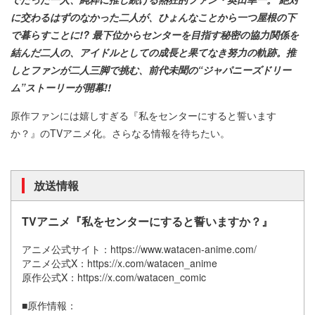
に交わるはずのなかった二人が、ひょんなことから一つ屋根の下
で暮らすことに!? 最下位からセンターを目指す秘密の協力関係を
結んだ二人の、アイドルとしての成長と果てなき努力の軌跡。推
しとファンが二人三脚で挑む、前代未聞の“ジャパニーズドリー
ム”ストーリーが開幕!!
原作ファンには嬉しすぎる『私をセンターにすると誓います
か？』のTVアニメ化。さらなる情報を待ちたい。
放送情報
TVアニメ『私をセンターにすると誓いますか？』
アニメ公式サイト：https://www.watacen-anime.com/
アニメ公式X：https://x.com/watacen_anime
原作公式X：https://x.com/watacen_comic
■原作情報：