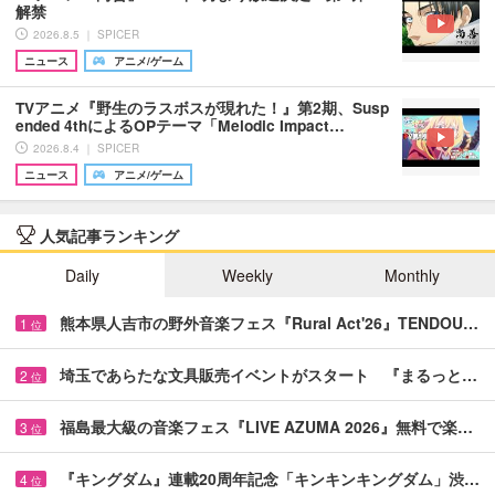
解禁
2026.8.5 ｜ SPICER
ニュース
アニメ/ゲーム
TVアニメ『野生のラスボスが現れた！』第2期、Susp
ended 4thによるOPテーマ「Melodic Impact…
2026.8.4 ｜ SPICER
ニュース
アニメ/ゲーム
人気記事ランキング
Daily
Weekly
Monthly
熊本県人吉市の野外音楽フェス『Rural Act'26』TENDOU…
1
位
埼玉であらたな文具販売イベントがスタート 『まるっと…
2
位
福島最大級の音楽フェス『LIVE AZUMA 2026』無料で楽…
3
位
『キングダム』連載20周年記念「キンキンキングダム」渋…
4
位