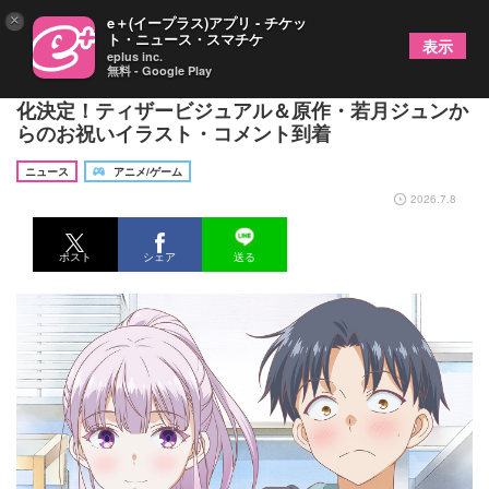
×
e＋(イープラス)アプリ - チケッ
ト・ニュース・スマチケ
表示
eplus inc.
無料 - Google Play
『私をセンターにすると誓いますか？』TVアニメ
化決定！ティザービジュアル＆原作・若月ジュンか
らのお祝いイラスト・コメント到着
ニュース
アニメ/ゲーム
2026.7.8
ポスト
シェア
送る