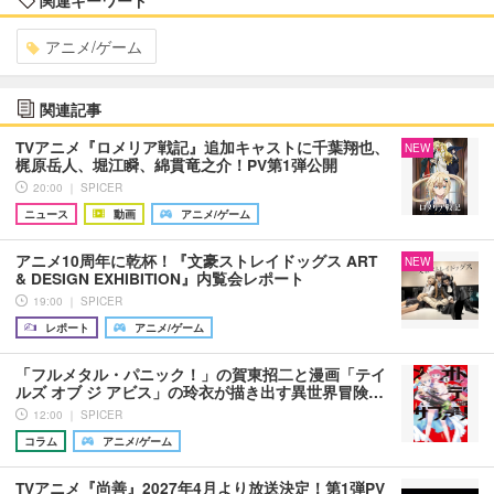
アニメ/ゲーム
関連記事
TVアニメ『ロメリア戦記』追加キャストに千葉翔也、
NEW
梶原岳人、堀江瞬、綿貫竜之介！PV第1弾公開
20:00 ｜ SPICER
ニュース
動画
アニメ/ゲーム
アニメ10周年に乾杯！『文豪ストレイドッグス ART
NEW
& DESIGN EXHIBITION』内覧会レポート
19:00 ｜ SPICER
レポート
アニメ/ゲーム
「フルメタル・パニック！」の賀東招二と漫画「テイ
ルズ オブ ジ アビス」の玲衣が描き出す異世界冒険…
12:00 ｜ SPICER
コラム
アニメ/ゲーム
TVアニメ『尚善』2027年4月より放送決定！第1弾PV