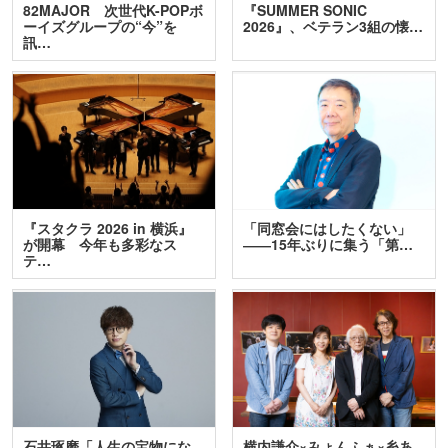
82MAJOR 次世代K-POPボ
『SUMMER SONIC
ーイズグループの“今”を
2026』、ベテラン3組の懐…
訊…
『スタクラ 2026 in 横浜』
「同窓会にはしたくない」
が開幕 今年も多彩なス
――15年ぶりに集う「第…
テ…
石井琢磨「人生の宝物にな
横内謙介×みょんふぁ×糸あ