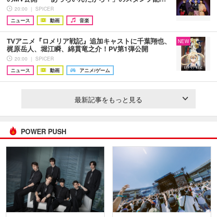
20:00 ｜ SPICER
ニュース
動画
音楽
TVアニメ『ロメリア戦記』追加キャストに千葉翔也、
NEW
梶原岳人、堀江瞬、綿貫竜之介！PV第1弾公開
20:00 ｜ SPICER
ニュース
動画
アニメ/ゲーム
最新記事をもっと見る
POWER PUSH