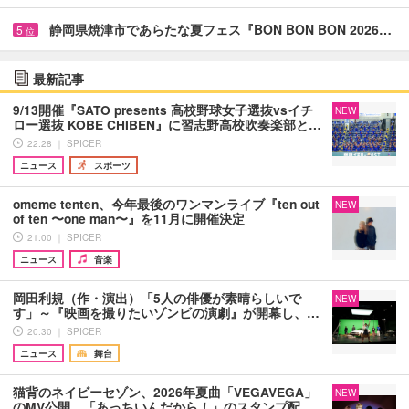
静岡県焼津市であらたな夏フェス『BON BON BON 2026…
5
位
最新記事
9/13開催『SATO presents 高校野球女子選抜vsイチ
NEW
ロー選抜 KOBE CHIBEN』に習志野高校吹奏楽部と…
22:28 ｜ SPICER
ニュース
スポーツ
omeme tenten、今年最後のワンマンライブ『ten out
NEW
of ten 〜one man〜』を11月に開催決定
21:00 ｜ SPICER
ニュース
音楽
岡田利規（作・演出）「5人の俳優が素晴らしいで
NEW
す」～『映画を撮りたいゾンビの演劇』が開幕し、…
20:30 ｜ SPICER
ニュース
舞台
猫背のネイビーセゾン、2026年夏曲「VEGAVEGA」
NEW
のMV公開 「あっちいんだから！」のスタンプ配…