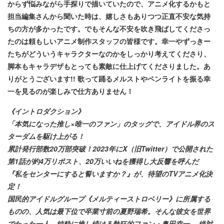
からず悩みながら手探りで描いていたので、アニメ化するかもと
担当編集さんから聞いた時は、嬉しさもありつつ正直不安な気持
ちの方が多かったです。でもそんな不安を吹き飛ばしてくださっ
たのは頼もしいアニメ制作スタッフの皆様です。幸一やずっきー
たちがどういうキャラクターなのかをしっかり考えてくださり、
脚本もキャラデザもとっても素敵に仕上げてくださりました。あ
りがとうございます!! 歌って踊るメルストやペンライトを振る幸
一を見るのが楽しみで仕方ありません！
《イントロダクション》
「本気になった推し×唯一のファン」のタッグで、アイドル界のス
ターダムを駆け上がる！
累計発行部数20万部突破！2023年にX（旧Twitter）で公開された
第1話が約4万リポスト、20万いいねを獲得し大反響を呼んだ
『私をセンターにすると誓いますか？』が、待望のTVアニメ化決
定！
国民的アイドルグループ《メルティーストロベリー》に所属する
ものの、人気は最下位で卒業寸前の夏野瑞希。そんな彼女を世界
でたった一人、純粋に推し続ける熱狂的ファン・奥田幸一。 絶対