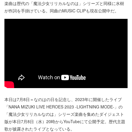
楽曲は歴代の「魔法少女リリカルなのは」シリーズと同様に水樹
が作詞を手掛けている。同曲のMUSIC CLIPも現在公開中だ。
本日は7月8日＝なのはの日を記念し、2023年に開催したライブ
「NANA MIZUKI LIVE HEROES 2023 -LIGHTNING MODE-」の
「魔法少女リリカルなのは」シリーズ楽曲を集めたダイジェスト
版が本日7月8日（水）20時からYouTubeにて公開予定。歴代主題
歌が披露されたライブとなっている。