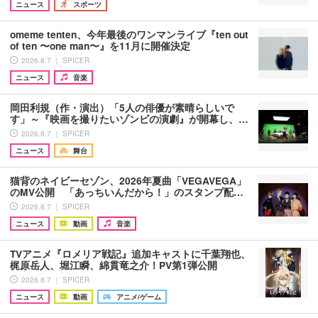
ニュース
スポーツ
omeme tenten、今年最後のワンマンライブ『ten out
of ten 〜one man〜』を11月に開催決定
2026.8.7 ｜ SPICER
ニュース
音楽
岡田利規（作・演出）「5人の俳優が素晴らしいで
す」～『映画を撮りたいゾンビの演劇』が開幕し、…
2026.8.7 ｜ SPICER
ニュース
舞台
猫背のネイビーセゾン、2026年夏曲「VEGAVEGA」
のMV公開 「あっちいんだから！」のスタンプ配…
2026.8.7 ｜ SPICER
ニュース
動画
音楽
TVアニメ『ロメリア戦記』追加キャストに千葉翔也、
梶原岳人、堀江瞬、綿貫竜之介！PV第1弾公開
2026.8.7 ｜ SPICER
ニュース
動画
アニメ/ゲーム