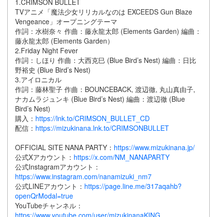
1.CRIMSON BULLET
TVアニメ「魔法少女リリカルなのは EXCEEDS Gun Blaze
Vengeance」オープニングテーマ
作詞：水樹奈々 作曲：藤永龍太郎 (Elements Garden) 編曲：
藤永龍太郎 (Elements Garden）
2.Friday Night Fever
作詞：しほり 作曲：大西克巳 (Blue Bird’s Nest) 編曲：日比
野裕史 (Blue Bird’s Nest)
3.アイロニカル
作詞：藤林聖子 作曲：BOUNCEBACK, 渡辺徹, 丸山真由子,
ナカムラジュンキ (Blue Bird’s Nest) 編曲：渡辺徹 (Blue
Bird’s Nest)
購入：
https://lnk.to/CRIMSON_BULLET_CD
配信：
https://mizukinana.lnk.to/CRIMSONBULLET
OFFICIAL SITE NANA PARTY：
https://www.mizukinana.jp/
公式Xアカウント：
https://x.com/NM_NANAPARTY
公式Instagramアカウント：
https://www.instagram.com/nanamizuki_nm7
公式LINEアカウント：
https://page.line.me/317aqahb?
openQrModal=true
YouTubeチャンネル：
https://www.youtube.com/user/mizukinanaKING