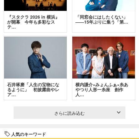
『スタクラ 2026 in 横浜』
「同窓会にはしたくない」
が開幕 今年も多彩なス
――15年ぶりに集う「第…
テ…
石井琢磨「人生の宝物にな
横内謙介×みょんふぁ×糸あ
るように」 初披露曲やレ
やつり人形一糸座 創作
ア…
人…
さらに読み込む
人気のキーワード