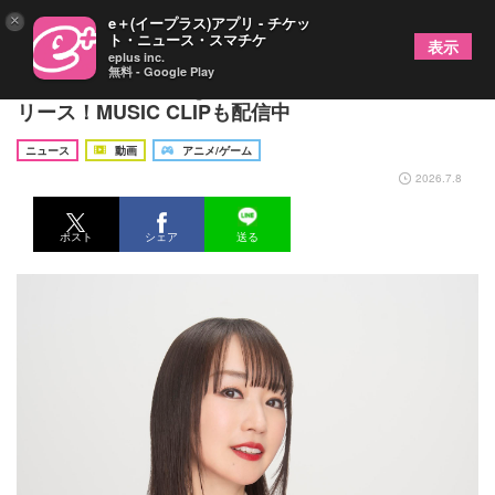
×
e＋(イープラス)アプリ - チケッ
ト・ニュース・スマチケ
表示
eplus inc.
無料 - Google Play
水樹奈々、New Single「CRIMSON BULLET」リ
リース！MUSIC CLIPも配信中
ニュース
動画
アニメ/ゲーム
2026.7.8
ポスト
シェア
送る