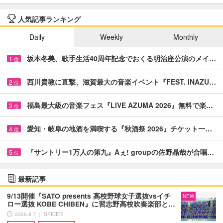
人気記事ランキング
Daily
Weekly
Monthly
坂本冬美、歌手生活40周年記念でおくる明治座公演のメイ…
1
位
西川貴教に直撃、滋賀最大の音楽イベント『FEST. INAZU…
2
位
福島最大級の音楽フェス『LIVE AZUMA 2026』無料で楽…
3
位
愛知・岐阜の地酒を満喫する『秋酒祭 2026』チケット一…
4
位
『サントリー1万人の第九』Aぇ! groupの佐野晶哉が合唱…
5
位
最新記事
9/13開催『SATO presents 高校野球女子選抜vsイチ
NEW
ロー選抜 KOBE CHIBEN』に習志野高校吹奏楽部と…
2026.8.7 ｜ SPICER