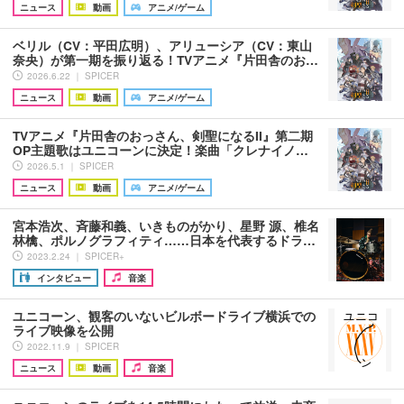
ニュース
動画
アニメ/ゲーム
ベリル（CV：平田広明）、アリューシア（CV：東山
奈央）が第一期を振り返る！TVアニメ『片田舎のお…
2026.6.22 ｜ SPICER
ニュース
動画
アニメ/ゲーム
TVアニメ『片田舎のおっさん、剣聖になるII』第二期
OP主題歌はユニコーンに決定！楽曲「クレナイノ…
2026.5.1 ｜ SPICER
ニュース
動画
アニメ/ゲーム
宮本浩次、斉藤和義、いきものがかり、星野 源、椎名
林檎、ポルノグラフィティ……日本を代表するドラ…
2023.2.24 ｜ SPICER+
インタビュー
音楽
ユニコーン、観客のいないビルボードライブ横浜での
ライブ映像を公開
2022.11.9 ｜ SPICER
ニュース
動画
音楽