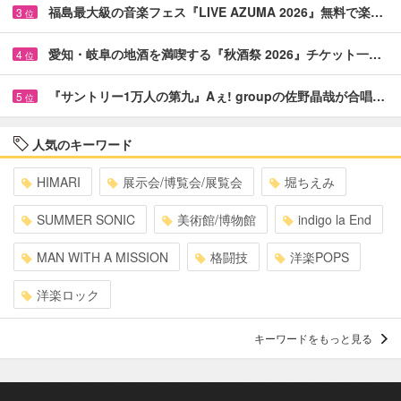
福島最大級の音楽フェス『LIVE AZUMA 2026』無料で楽…
3
位
愛知・岐阜の地酒を満喫する『秋酒祭 2026』チケット一…
4
位
『サントリー1万人の第九』Aぇ! groupの佐野晶哉が合唱…
5
位
人気のキーワード
HIMARI
展示会/博覧会/展覧会
堀ちえみ
SUMMER SONIC
美術館/博物館
indigo la End
MAN WITH A MISSION
格闘技
洋楽POPS
洋楽ロック
キーワードをもっと見る