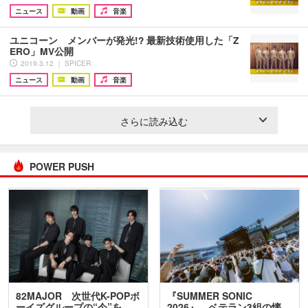
ニュース
動画
音楽
ユニコーン メンバーが発光!? 最新技術使用した「Z
ERO」MV公開
2019.3.12 ｜ SPICER
ニュース
動画
音楽
さらに読み込む
POWER PUSH
82MAJOR 次世代K-POPボ
『SUMMER SONIC
ーイズグループの“今”を
2026』、ベテラン3組の懐…