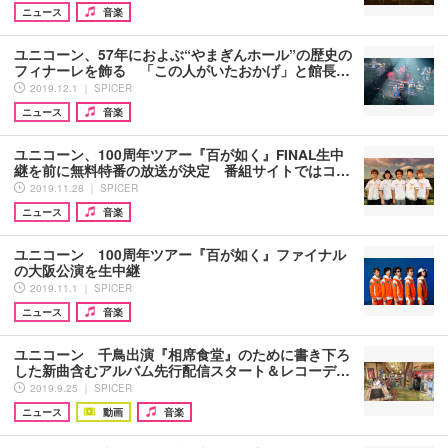
ニュース
音楽
ユニコーン、57年におよぶ“やまぎんホール”の歴史の
フィナーレを飾る 「この人がいたおかげ」と館長…
2019.12.1 ｜ SPICER
ニュース
音楽
ユニコーン、100周年ツアー『百が如く』FINAL生中
継を前に無料特番の放送が決定 番組サイトではコ…
2019.11.28 ｜ SPICER
ニュース
音楽
ユニコーン 100周年ツアー『百が如く』ファイナル
の大阪公演を生中継
2019.11.1 ｜ SPICER
ニュース
音楽
ユニコーン 千鳥出演『相席食堂』のために書き下ろ
した新曲含むアルバム先行配信スタート＆レコーデ…
2019.9.25 ｜ SPICER
ニュース
動画
音楽