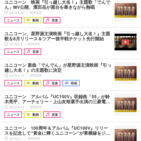
ユニコーン 映画『引っ越し大名！』主題歌「でんで
ん」MV公開、濱田岳が屋台を牽きながら熱唱
2019.8.20 ｜ SPICER
ニュース
動画
音楽
ユニコーン、星野源主演映画『引っ越し大名！』主題
歌を8月リリース＆ツアー後半戦チケット先行開始
2019.6.1 ｜ SPICER
ニュース
音楽
ユニコーン 新曲「でんでん」が星野源主演映画『引っ
越し大名！』の主題歌に決定
2019.5.15 ｜ SPICER
ニュース
動画
音楽
映画
ユニコーン アルバム『UC100V』収録曲「55」が鈴
木亮平、アーチェリー・上山友裕選手出演の三菱電…
2019.4.12 ｜ SPICER
ニュース
動画
音楽
ユニコーン 100周年＆アルバム『UC100V』リリー
スを記念して“黄金に輝くユニコーン”が東横線をジ…
2019.4.1 ｜ SPICER