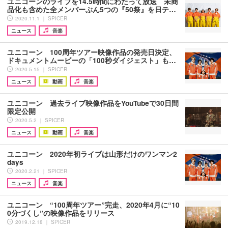
ユニコーンのライブを14.5時間にわたって放送 未商
品化も含めた全メンバーぶん5つの『50祭』を日テ…
2020.11.1 ｜ SPICER
ニュース
音楽
ユニコーン 100周年ツアー映像作品の発売日決定、
ドキュメントムービーの「100秒ダイジェスト」も…
2020.5.15 ｜ SPICER
ニュース
動画
音楽
ユニコーン 過去ライブ映像作品をYouTubeで30日間
限定公開
2020.5.2 ｜ SPICER
ニュース
動画
音楽
ユニコーン 2020年初ライブは山形だけのワンマン2
days
2020.2.21 ｜ SPICER
ニュース
音楽
ユニコーン “100周年ツアー”完走、2020年4月に“10
0分づくし”の映像作品をリリース
2019.12.18 ｜ SPICER