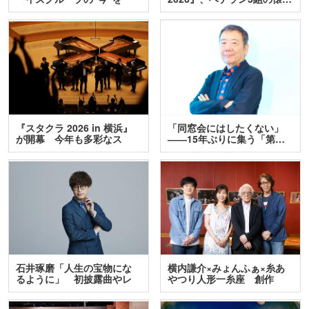
訊…
『スタクラ 2026 in 横浜』
「同窓会にはしたくない」
が開幕 今年も多彩なス
――15年ぶりに集う「第…
テ…
石井琢磨「人生の宝物にな
横内謙介×みょんふぁ×糸あ
るように」 初披露曲やレ
やつり人形一糸座 創作
ア…
人…