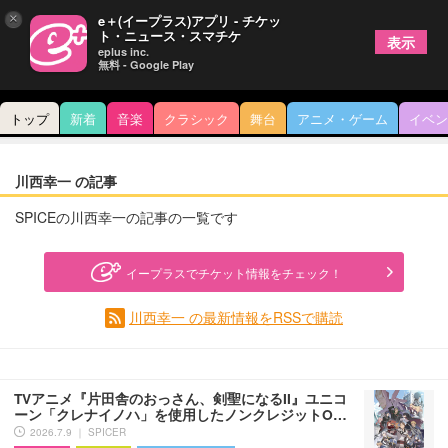
×
e＋(イープラス)アプリ - チケッ
ト・ニュース・スマチケ
表示
eplus inc.
無料 - Google Play
トップ
新着
音楽
クラシック
舞台
アニメ・ゲーム
イベン
川西幸一 の記事
SPICEの川西幸一の記事の一覧です
イープラスでチケット情報をチェック！
川西幸一 の最新情報をRSSで購読
TVアニメ『片田舎のおっさん、剣聖になるII』ユニコ
ーン「クレナイノハ」を使用したノンクレジットO…
2026.7.9 ｜ SPICER