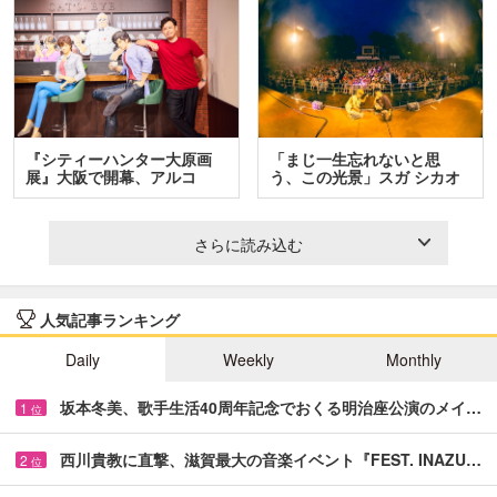
『シティーハンター大原画
「まじ一生忘れないと思
展』大阪で開幕、アルコ
う、この光景」スガ シカオ
＆…
と…
さらに読み込む
人気記事ランキング
Daily
Weekly
Monthly
坂本冬美、歌手生活40周年記念でおくる明治座公演のメイ…
1
位
西川貴教に直撃、滋賀最大の音楽イベント『FEST. INAZU…
2
位