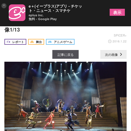
×
e＋(イープラス)アプリ - チケッ
ト・ニュース・スマチケ
表示
eplus inc.
無料 - Google Play
舞台「戦国BASARA４ 皇」ゲネプロレポートの画
像1/13
SPICER+
2016.1.22
レポート
舞台
アニメ/ゲーム
記事に戻る
次の画像