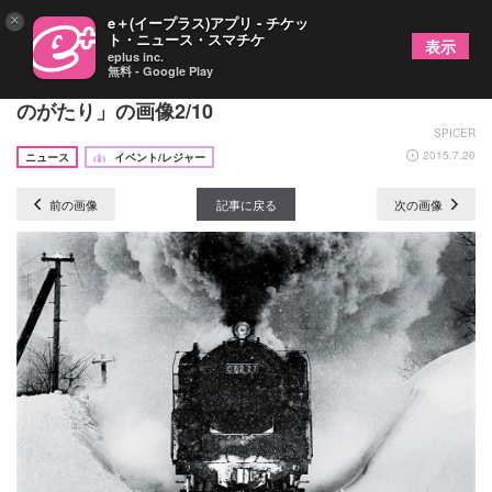
×
e＋(イープラス)アプリ - チケッ
ト・ニュース・スマチケ
表示
eplus inc.
無料 - Google Play
"鉄道写真の神様" 降臨！ 広田尚敬写真展「鉄道も
のがたり」の画像2/10
SPICER
2015.7.20
ニュース
イベント/レジャー
前の画像
記事に戻る
次の画像