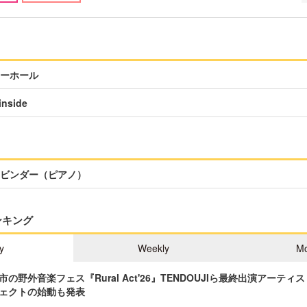
ーホール
nside
ビンダー（ピアノ）
ンキング
y
Weekly
Mo
の野外音楽フェス『Rural Act'26』TENDOUJIら最終出演アーテ
ェクトの始動も発表