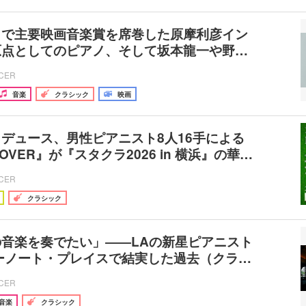
』で主要映画音楽賞を席巻した原摩利彦イン
原点としてのピアノ、そして坂本龍一や野…
ICER
音楽
クラシック
映画
デュース、男性ピアニスト8人16手による
CLOVER』が『スタクラ2026 in 横浜』の華…
ICER
クラシック
音楽を奏でたい」――LAの新星ピアニスト
ーノート・プレイスで結実した過去（クラ…
ICER
音楽
クラシック