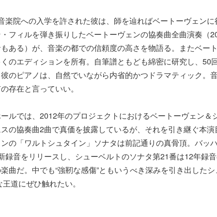
音楽院への入学を許された彼は、師を辿ればベートーヴェンに
・フィルを弾き振りしたベートーヴェンの協奏曲全曲演奏（20
音もある）が、音楽の都での信頼度の高さを物語る。またベー
くのエディションを所有。自筆譜ともども綿密に研究し、50
。彼のピアノは、自然でいながら内省的かつドラマティック。
有の存在と言っていい。
ルでは、2012年のプロジェクトにおけるベートーヴェン＆
ムスの協奏曲2曲で真価を披露しているが、それを引き継ぐ本演
ェンの「ワルトシュタイン」ソナタは前記通りの真骨頂。バッ
新録音をリリースし、シューベルトのソナタ第21番は12年録音
楽曲だ。中でも“強靭な感傷”ともいうべき深みを引き出したシ
な王道にぜひ触れたい。