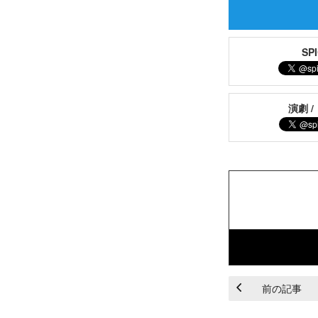
S
演劇 /
前の記事