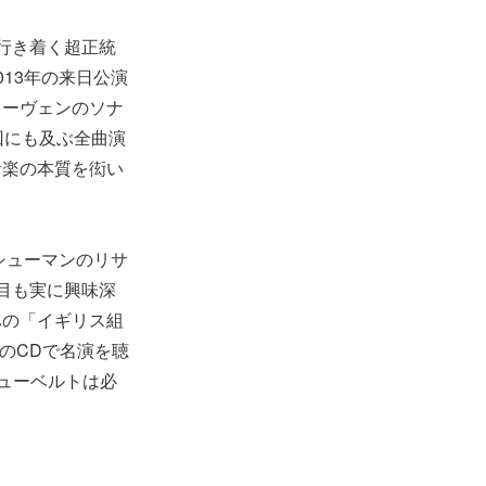
行き着く超正統
13年の来日公演
トーヴェンのソナ
回にも及ぶ全曲演
音楽の本質を衒い
シューマンのリサ
目も実に興味深
ハの「イギリス組
のCDで名演を聴
ューベルトは必