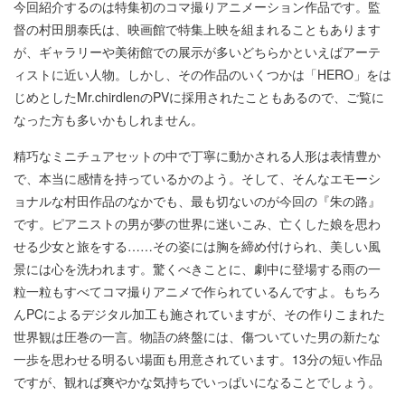
今回紹介するのは特集初のコマ撮りアニメーション作品です。監
督の村田朋泰氏は、映画館で特集上映を組まれることもあります
が、ギャラリーや美術館での展示が多いどちらかといえばアーテ
ィストに近い人物。しかし、その作品のいくつかは「HERO」をは
じめとしたMr.chirdlenのPVに採用されたこともあるので、ご覧に
なった方も多いかもしれません。
精巧なミニチュアセットの中で丁寧に動かされる人形は表情豊か
で、本当に感情を持っているかのよう。そして、そんなエモーシ
ョナルな村田作品のなかでも、最も切ないのが今回の『朱の路』
です。ピアニストの男が夢の世界に迷いこみ、亡くした娘を思わ
せる少女と旅をする……その姿には胸を締め付けられ、美しい風
景には心を洗われます。驚くべきことに、劇中に登場する雨の一
粒一粒もすべてコマ撮りアニメで作られているんですよ。もちろ
んPCによるデジタル加工も施されていますが、その作りこまれた
世界観は圧巻の一言。物語の終盤には、傷ついていた男の新たな
一歩を思わせる明るい場面も用意されています。13分の短い作品
ですが、観れば爽やかな気持ちでいっぱいになることでしょう。