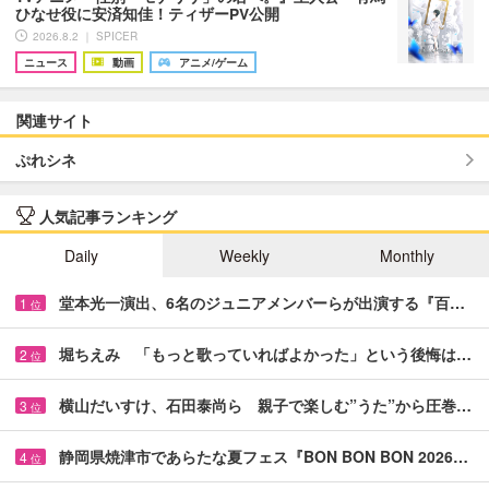
ひなせ役に安済知佳！ティザーPV公開
2026.8.2 ｜ SPICER
ニュース
動画
アニメ/ゲーム
関連サイト
ぷれシネ
人気記事ランキング
Daily
Weekly
Monthly
堂本光一演出、6名のジュニアメンバーらが出演する『百…
1
位
堀ちえみ 「もっと歌っていればよかった」という後悔は…
2
位
横山だいすけ、石田泰尚ら 親子で楽しむ”うた”から圧巻…
3
位
静岡県焼津市であらたな夏フェス『BON BON BON 2026…
4
位