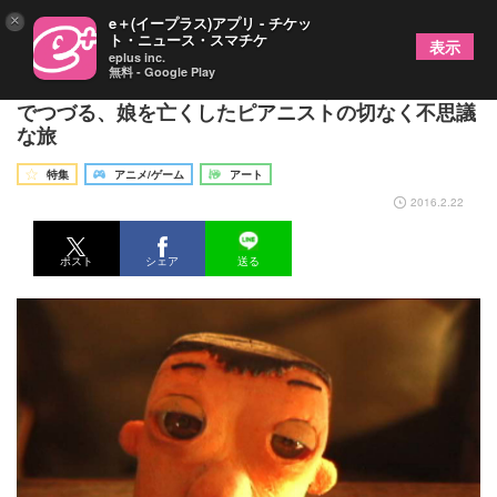
×
e＋(イープラス)アプリ - チケッ
ト・ニュース・スマチケ
表示
eplus inc.
無料 - Google Play
【映画レビュー】『朱の路』精巧なコマ撮りアニメ
でつづる、娘を亡くしたピアニストの切なく不思議
な旅
特集
アニメ/ゲーム
アート
2016.2.22
ポスト
シェア
送る