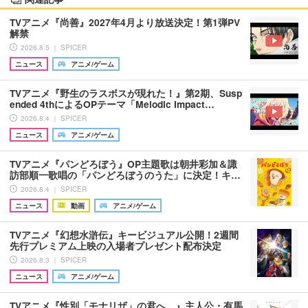
TVアニメ『尚善』2027年4月より放送決定！第1弾PV
解禁
2026.8.5 ｜ SPICER
ニュース
アニメ/ゲーム
TVアニメ『野生のラスボスが現れた！』第2期、Susp
ended 4thによるOPテーマ「Melodic Impact…
2026.8.4 ｜ SPICER
ニュース
アニメ/ゲーム
TVアニメ『パンどろぼう』OP主題歌は朝井彩加＆諏
訪部順一歌唱の「パンどろぼうのうた」に決定！キ…
2026.8.4 ｜ SPICER
ニュース
動画
アニメ/ゲーム
TVアニメ『幻想水滸伝』キービジュアル公開！2週間
先行プレミアム上映の入場者プレゼント配布決定
2026.8.3 ｜ SPICER
ニュース
アニメ/ゲーム
TVアニメ『性別「モナリザ」の君へ。』主人公・有馬