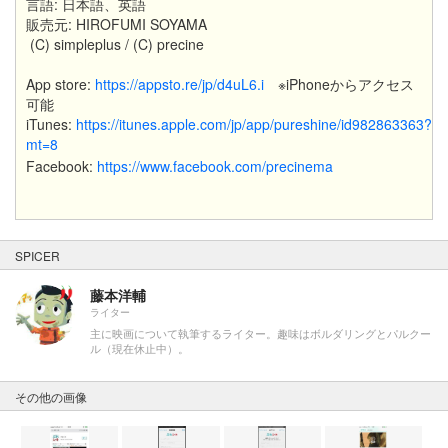
言語: 日本語、英語
販売元: HIROFUMI SOYAMA
(C) simpleplus / (C) precine
App store:
https://appsto.re/jp/d4uL6.i
※iPhoneからアクセス
可能
iTunes:
https://itunes.apple.com/jp/app/pureshine/id982863363?
mt=8
Facebook:
https://www.facebook.com/precinema
SPICER
藤本洋輔
ライター
主に映画について執筆するライター。趣味はボルダリングとパルクー
ル（現在休止中）。
その他の画像