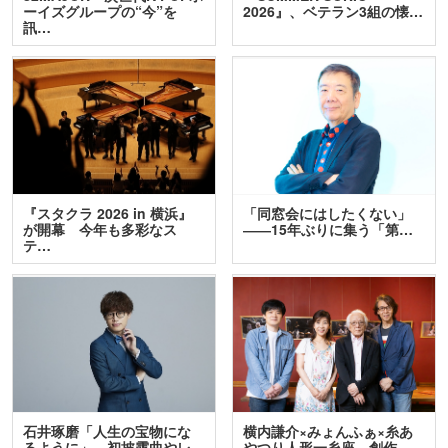
ーイズグループの“今”を
2026』、ベテラン3組の懐…
訊…
『スタクラ 2026 in 横浜』
「同窓会にはしたくない」
が開幕 今年も多彩なス
――15年ぶりに集う「第…
テ…
石井琢磨「人生の宝物にな
横内謙介×みょんふぁ×糸あ
るように」 初披露曲やレ
やつり人形一糸座 創作