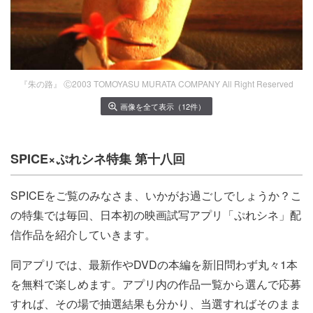
『朱の路』 Ⓒ2003 TOMOYASU MURATA COMPANY All Right Reserved
画像を全て表示（12件）
SPICE×ぷれシネ特集 第十八回
SPICEをご覧のみなさま、いかがお過ごしでしょうか？こ
の特集では毎回、日本初の映画試写アプリ「ぷれシネ」配
信作品を紹介していきます。
同アプリでは、最新作やDVDの本編を新旧問わず丸々1本
を無料で楽しめます。アプリ内の作品一覧から選んで応募
すれば、その場で抽選結果も分かり、当選すればそのまま