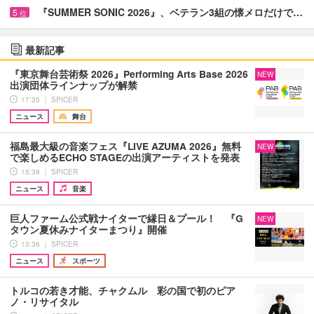
『SUMMER SONIC 2026』、ベテラン3組の懐メロだけで…
5
位
最新記事
『東京舞台芸術祭 2026』Performing Arts Base 2026
NEW
出演団体ラインナップが解禁
17:35 ｜ SPICER
ニュース
舞台
福島最大級の音楽フェス『LIVE AZUMA 2026』無料
NEW
で楽しめるECHO STAGEの出演アーティストを発表
15:38 ｜ SPICER
ニュース
音楽
巨人ファーム公式戦ナイターで縁日＆プール！ 『G
NEW
タウン夏休みナイターまつり』開催
13:36 ｜ SPICER
ニュース
スポーツ
トルコの若き才能、チャクムル 彩の国で初のピア
ノ・リサイタル