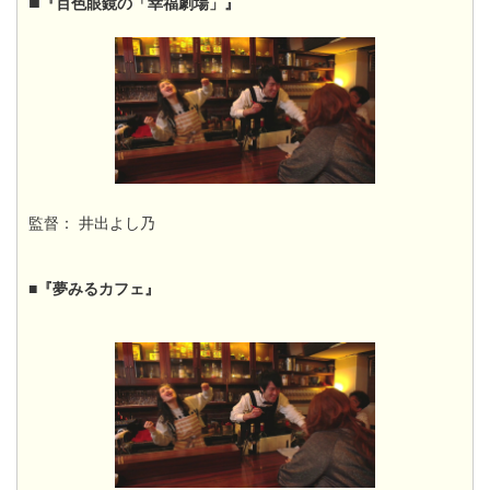
■
『百色眼鏡の「幸福劇場」』​
監督： 井出よし乃
■『夢みるカフェ』