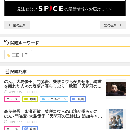
見逃せない
の最新情報をお届けします
前の記事
次の記事
関連キーワード
三田佳子
関連記事
のん、大島優子、門脇麦、柴咲コウらが見せる、現世
を離れた人々の表情と暮らしぶり 映画『天間荘の…
2022.8.29 ｜ SPICER
ニュース
動画
アニメ/ゲーム
映画
高良健吾、永瀬正敏、柴咲コウらの出演が明らかに
のん×門脇麦×大島優子『天間荘の三姉妹』追加キャ…
2022.7.14 ｜ SPICER
ニュース
映画