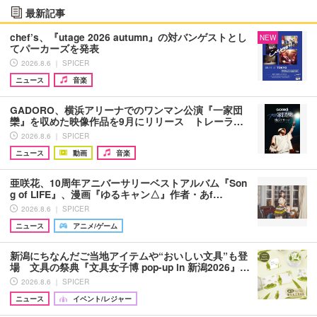
最新記事
chef’s、『utage 2026 autumn』の対バンゲストとし
NEW
てパーカーズを発表
2026.8.6 ｜ SPICER
ニュース
音楽
GADORO、横浜アリーナでのワンマン公演『一家団
欒』を収めた映像作品を9月にリリース トレーラ…
2026.8.6 ｜ SPICER
ニュース
動画
音楽
亜咲花、10周年アニバーサリーベストアルバム『Son
g of LIFE』、漫画『ゆるキャン△』作者・あf…
2026.8.6 ｜ SPICER
ニュース
アニメ/ゲーム
新潟にちなんだご当地アイテムや“おいしい文具”も登
場 文具の祭典『文具女子博 pop-up in 新潟2026』…
2026.8.6 ｜ SPICER
ニュース
イベント/レジャー