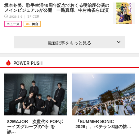
坂本冬美、歌手生活40周年記念でおくる明治座公演の
メインビジュアルが公開 一路真輝、中村梅雀ら出演
2026.8.6 ｜ SPICER
ニュース
舞台
最新記事をもっと見る
POWER PUSH
82MAJOR 次世代K-POPボ
『SUMMER SONIC
ーイズグループの“今”を
2026』、ベテラン3組の懐…
訊…