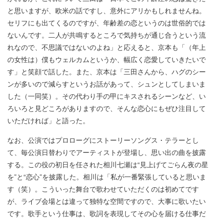
と思いますが、欧米の話ですし、意外にアリかもしれませんね。
セリフにも出てくるのですが、年齢差の恋というのは世俗的では
ないんです。二人が共鳴するところで気持ちが通じ合うという流
れなので、不思議ではないのよね」と応えると、京本も「（年上
の女性は）僕もウェルカムというか、幅広く恋愛していきたいで
す」と笑顔で話した。また、京本は「三田さんから、ハグのシー
ンが多いので減らすというお話があって、シュンとしてしまいま
した（一同笑）。その代わり手の甲にキスされるシーンなど、い
ろいろと見どころがありますので、そんな恋心にもぜひ注目して
いただければ」と語った。
なお、公演ではプロローグにストーリーソングス・テラーとし
て、毎公演日替わりでアーティストが登場し、思い出の曲を披露
する。この役の初日を任された相川七瀬は“見上げてごらん夜の星
を”と“恋心”を披露した。相川は「私が一番緊張していると思いま
す（笑）。こういった舞台で歌わせていただくのは初めてです
が、ライブ会場とは違って独特な空間ですので、大事に歌いたい
です。歌手という仕事は、歌詞を表現してその心を届ける仕事だ