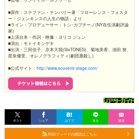
■原作：ステファン・テンパリー著「フローレンス・フォスタ
ー・ジェンキンスの人生の物語」より
■ライン・プロデューサー：トシ･カプチーノ(NY在住演劇評論
家)
■上演台本・作詞・映像：ヨリコ ジュン
■演出：モトイキシゲキ
■出演：三田佳子、京本大我(SixTONES)、菊地美香、池田 努、
星奈優里、オレノグラフィティ(劇団鹿殺し)
■公式サイト：
http://www.souvenir-stage.com/
ポスト
シェア
はてブ
送る
送信
RSSフィードの購読はこちら