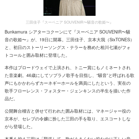
三田佳子『スーベニア SOUVENIR〜騒音の歌姫〜』
Bunkamura シアターコクーンにて『スーベニア SOUVENIR〜騒
音の歌姫〜』が、19日に開幕。三田佳子、京本大我（SixTONES）
と、初日のストーリーソングス・テラーを務めた相川七瀬がフォ
トコールと囲み取材に登壇した。
本作はブロードウェイで上演され、トニー賞にもノミネートされ
た音楽劇。46歳にしてソプラノ歌手を目指し、“騒音”と呼ばれる歌
声にもかかわらずカーネギーホールを満員にしたという、実在の
歌手フローレンス・フォスター・ジェンキンスの半生を描いた作
品だ。
公開舞台稽古と併せて行われた囲み取材には、マネージャー役の
京本が、セレブの令嬢に扮した三田の手を取り、エスコートしな
がら登場した。
本番を控え三田は「緊張して、歌がうまくない役なのに正しい音