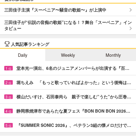
三田佳子主演『スーベニア〜騒音の歌姫〜』が上演中
三田佳子が“伝説の音痴の歌姫”になる！？舞台「スーベニア」イン
タビュー
人気記事ランキング
Daily
Weekly
Monthly
堂本光一演出、6名のジュニアメンバーらが出演する『百…
1
位
堀ちえみ 「もっと歌っていればよかった」という後悔は…
2
位
横山だいすけ、石田泰尚ら 親子で楽しむ”うた”から圧巻…
3
位
静岡県焼津市であらたな夏フェス『BON BON BON 2026…
4
位
『SUMMER SONIC 2026』、ベテラン3組の懐メロだけで…
5
位