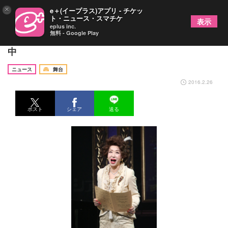
×
e＋(イープラス)アプリ - チケッ
ト・ニュース・スマチケ
表示
eplus inc.
無料 - Google Play
三田佳子主演『スーベニア〜騒音の歌姫〜』が上演
中
ニュース
舞台
2016.2.26
ポスト
シェア
送る