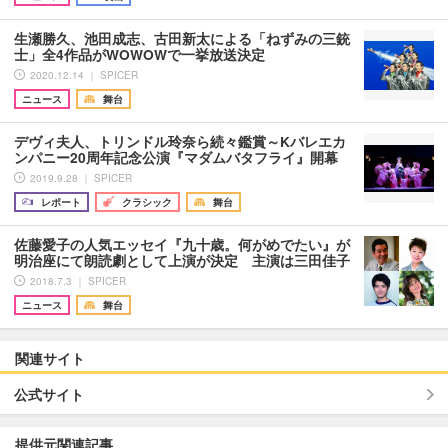
生瀬勝久、池田成志、古田新太による「ねずみの三銃
士」全4作品がWOWOWで一挙放送決定
2020.12.14 ｜ SPICER
ニュース
舞台
デヴィ夫人、トリンドル玲奈ら続々鑑賞～Kバレエカ
ンパニー20周年記念公演『マダムバタフライ』開幕
2019.9.28 ｜ SPICER
レポート
クラシック
舞台
佐藤愛子の人気エッセイ『九十歳。何がめでたい』が
明治座にて朗読劇として上演が決定 主演は三田佳子
2018.7.3 ｜ SPICER
ニュース
舞台
関連サイト
公式サイト
提供元関連記事