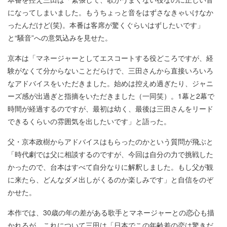
になってしまいました。もうちょっと音をはずさなきゃいけなか
ったんだけど(笑)。本番は客席が驚くぐらいはずしたいです」
と“騒音”への意気込みを見せた。
京本は「マネージャーとしてエスコートする役どころですが、経
験がなくて分からないことだらけで、三田さんから直接いろいろ
なアドバイスをいただきました。始めは控えめ過ぎたり、ジャニ
ーズ感が出過ぎと指摘をいただきました（一同笑）。1幕と2幕で
時間が経過するのですが、最初は幼く、最後は三田さんをリード
できるくらいの雰囲気を出したいです」と語った。
父・京本政樹からアドバイスはもらったのかという質問が飛ぶと
「時代劇では父に相談するのですが、今回は自分の力で挑戦した
かったので、台本はすべて自分なりに解釈しました。もし父が観
に来たら、どんなダメ出しがくるのか楽しみです」と自信をのぞ
かせた。
本作では、30歳の年の差がある歌手とマネージャーとの恋心も描
かれるが、これについて三田は「日本でこの年齢差の恋は驚きだ