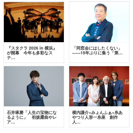
『スタクラ 2026 in 横浜』
「同窓会にはしたくない」
が開幕 今年も多彩なス
――15年ぶりに集う「第…
テ…
石井琢磨「人生の宝物にな
横内謙介×みょんふぁ×糸あ
るように」 初披露曲やレ
やつり人形一糸座 創作
ア…
人…