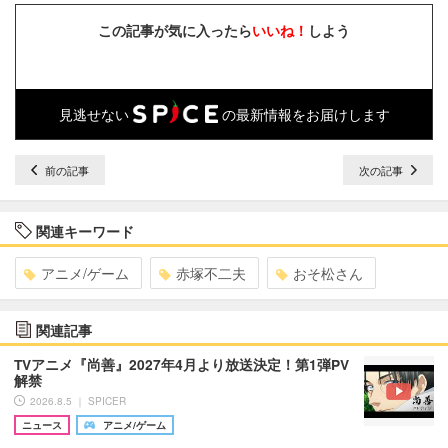
この記事が気に入ったら
いいね！
しよう
見逃せない
の最新情報をお届けします
前の記事
次の記事
関連キーワード
アニメ/ゲーム
赤塚不二夫
おそ松さん
関連記事
TVアニメ『尚善』2027年4月より放送決定！第1弾PV
解禁
2026.8.5 ｜ SPICER
ニュース
アニメ/ゲーム