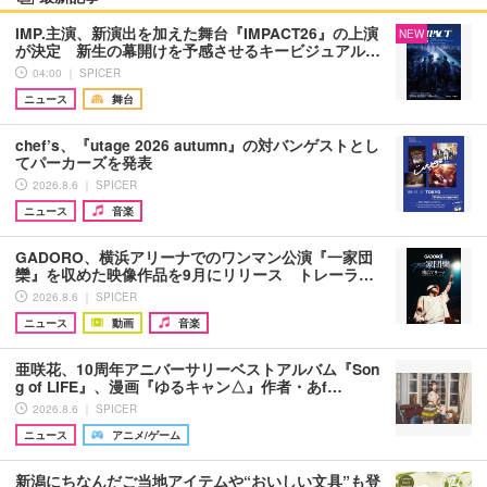
IMP.主演、新演出を加えた舞台『IMPACT26』の上演
NEW
が決定 新生の幕開けを予感させるキービジュアル…
04:00 ｜ SPICER
ニュース
舞台
chef’s、『utage 2026 autumn』の対バンゲストとし
てパーカーズを発表
2026.8.6 ｜ SPICER
ニュース
音楽
GADORO、横浜アリーナでのワンマン公演『一家団
欒』を収めた映像作品を9月にリリース トレーラ…
2026.8.6 ｜ SPICER
ニュース
動画
音楽
亜咲花、10周年アニバーサリーベストアルバム『Son
g of LIFE』、漫画『ゆるキャン△』作者・あf…
2026.8.6 ｜ SPICER
ニュース
アニメ/ゲーム
新潟にちなんだご当地アイテムや“おいしい文具”も登