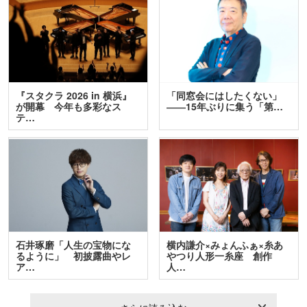
『スタクラ 2026 in 横浜』
「同窓会にはしたくない」
が開幕 今年も多彩なス
――15年ぶりに集う「第…
テ…
石井琢磨「人生の宝物にな
横内謙介×みょんふぁ×糸あ
るように」 初披露曲やレ
やつり人形一糸座 創作
ア…
人…