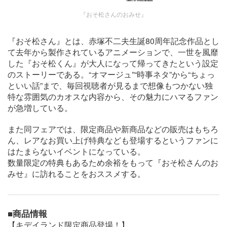
『おそ松さんのおみせ』
『おそ松さん』とは、赤塚不二夫生誕80周年記念作品とし
て去年から製作されているアニメーションで、一世を風靡
した『おそ松くん』が大人になって帰ってきたという設定
のストーリーである。“オマージュ”“時事ネタ”から“ちょっ
といい話”まで、毎回視聴者が見るまで想像もつかない独
特な雰囲気のカオスな内容から、その魅力にハマるファン
が急増している。
また同フェアでは、限定商品や新商品などの販売はもちろ
ん、レアなお買い上げ特典なども登場するというファンに
はたまらないイベントになっている。
数量限定の特典もあるため余裕をもって『おそ松さんのお
みせ』に訪れることをおススメする。
■商品情報
【キデイランド限定商品登場！】