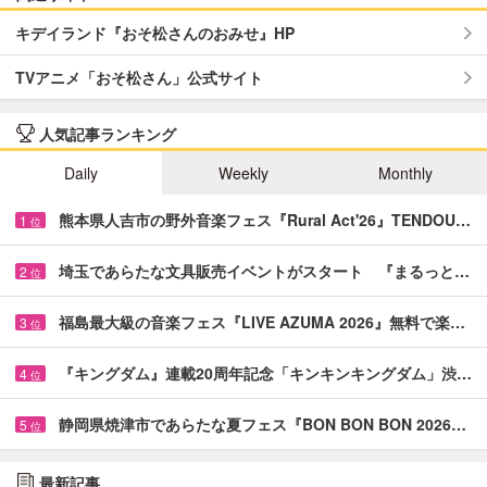
キデイランド『おそ松さんのおみせ』HP
TVアニメ「おそ松さん」公式サイト
人気記事ランキング
Daily
Weekly
Monthly
熊本県人吉市の野外音楽フェス『Rural Act'26』TENDOU…
1
位
埼玉であらたな文具販売イベントがスタート 『まるっと…
2
位
福島最大級の音楽フェス『LIVE AZUMA 2026』無料で楽…
3
位
『キングダム』連載20周年記念「キンキンキングダム」渋…
4
位
静岡県焼津市であらたな夏フェス『BON BON BON 2026…
5
位
最新記事