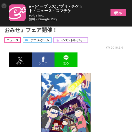
×
e＋(イープラス)アプリ - チケッ
ト・ニュース・スマチケ
表示
eplus inc.
無料 - Google Play
キデイランド原宿店・大阪梅田店で『おそ松さんの
おみせ』フェア開催！
ニュース
アニメ/ゲーム
イベント/レジャー
2016.3.9
ポスト
シェア
送る