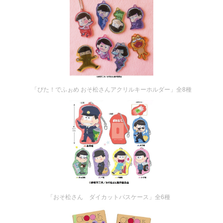
「ぴた！でふぉめ おそ松さんアクリルキーホルダー」全8種
「おそ松さん ダイカットパスケース」全6種