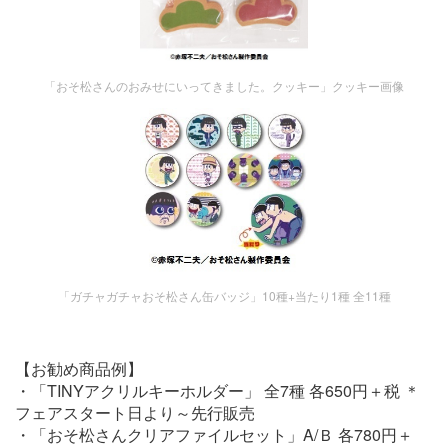
「おそ松さんのおみせにいってきました。クッキー」クッキー画像
「ガチャガチャおそ松さん缶バッジ」10種+当たり1種 全11種
【お勧め商品例】
・「TINYアクリルキーホルダー」 全7種 各650円＋税 ＊
フェアスタート日より～先行販売
・「おそ松さんクリアファイルセット」A/Ｂ 各780円＋