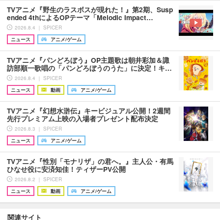
TVアニメ『野生のラスボスが現れた！』第2期、Susp
ended 4thによるOPテーマ「Melodic Impact…
2026.8.4 ｜ SPICER
ニュース
アニメ/ゲーム
TVアニメ『パンどろぼう』OP主題歌は朝井彩加＆諏
訪部順一歌唱の「パンどろぼうのうた」に決定！キ…
2026.8.4 ｜ SPICER
ニュース
動画
アニメ/ゲーム
TVアニメ『幻想水滸伝』キービジュアル公開！2週間
先行プレミアム上映の入場者プレゼント配布決定
2026.8.3 ｜ SPICER
ニュース
アニメ/ゲーム
TVアニメ『性別「モナリザ」の君へ。』主人公・有馬
ひなせ役に安済知佳！ティザーPV公開
2026.8.2 ｜ SPICER
ニュース
動画
アニメ/ゲーム
関連サイト