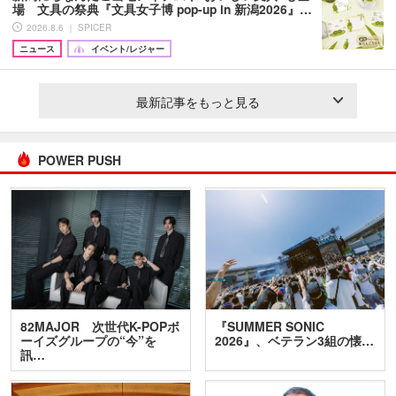
場 文具の祭典『文具女子博 pop-up in 新潟2026』…
2026.8.6 ｜ SPICER
ニュース
イベント/レジャー
最新記事をもっと見る
POWER PUSH
82MAJOR 次世代K-POPボ
『SUMMER SONIC
ーイズグループの“今”を
2026』、ベテラン3組の懐…
訊…