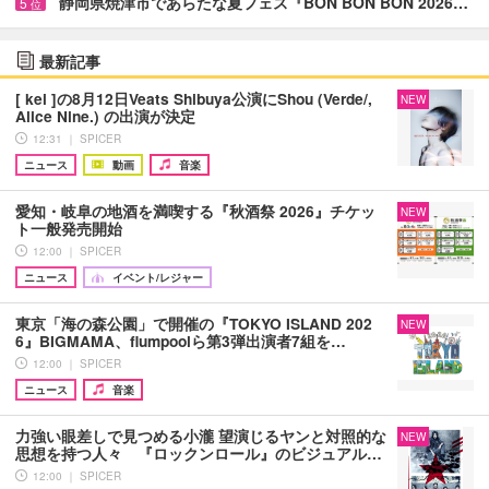
静岡県焼津市であらたな夏フェス『BON BON BON 2026…
5
位
最新記事
[ kei ]の8月12日Veats Shibuya公演にShou (Verde/,
NEW
Alice Nine.) の出演が決定
12:31 ｜ SPICER
ニュース
動画
音楽
愛知・岐阜の地酒を満喫する『秋酒祭 2026』チケッ
NEW
ト一般発売開始
12:00 ｜ SPICER
ニュース
イベント/レジャー
東京「海の森公園」で開催の『TOKYO ISLAND 202
NEW
6』BIGMAMA、flumpoolら第3弾出演者7組を…
12:00 ｜ SPICER
ニュース
音楽
力強い眼差しで見つめる小瀧 望演じるヤンと対照的な
NEW
思想を持つ人々 『ロックンロール』のビジュアル…
12:00 ｜ SPICER