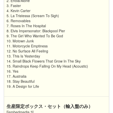
2. Enola/Alone
3. Faster
4. Kevin Carter
5. La Tristessa (Scream To Sigh)
6. Removables
7. Roses In The Hospital
8. Elvis Impersonator: Blackpool Pier
9. The Girl Who Wanted To Be God
10. Motown Junk
11. Motorcycle Emptiness
12. No Surface All Feeling
13. This Is Yesterday
14. Small Black Flowers That Grow In The Sky
15. Raindrops Keep Falling On My Head (Acoustic)
16. Yes
17. Australia
18. Stay Beautiful
19. A Design for Life
生産限定ボックス・セット（輸入盤のみ）
[[embedmedia 3]