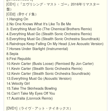
[CD1]（『エヴリシング・マスト・ゴー』2016年リマスター
盤）
[CD2]（Bサイド集）
1.Hanging On
2.No One Knows What It's Like To Be Me
3. Everything Must Go (The Chemical Brothers Remix)
4.Everything Must Go (Stealth Sonic Orchestra Remix)
5.Everything Must Go (Stealth Sonic Orchestra Soundtrack)
6.Raindrops Keep Falling On My Head (Live Acoustic Version)
7.Horses Under Starlight (Instrumental)
8.Sepia
9.First Republic
10.Kevin Carter (Busts Loose) (Remixed By Jon Carter)
11.Kevin Carter (Stealth Sonic Orchestra Remix)
12.Kevin Carter (Stealth Sonic Orchestra Soundtrack)
13.Everything Must Go (Acoustic Version)
14.Velocity Girl
15.Take The Skinheads Bowling
16.Can't Take My Eyes Off You
17.Australia (Lionrock Remix)
[DVD1]（ライヴ・アット・ナイネックス）