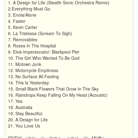
1. A Design for Life (Stealth Sonic Orchestra Remix)
2.Everything Must Go
3. Enola/Alone
4. Faster
5. Kevin Carter
6. La Tristessa (Scream To Sigh)
7. Removables
8. Roses In The Hospital
9. Elvis Impersonator: Blackpool Pier
10. The Girl Who Wanted To Be God
11. Motown Junk
12. Motorcycle Emptiness
13. No Surface All Feeling
14. This Is Yesterday
15. Small Black Flowers That Grow In The Sky
16. Raindrops Keep Falling On My Head (Acoustic)
17. Yes
18. Australia
19. Stay Beautiful
20. A Design for Life
21. You Love Us
[DVD2] （フリード・フロム・メモリーズ＋MV集）