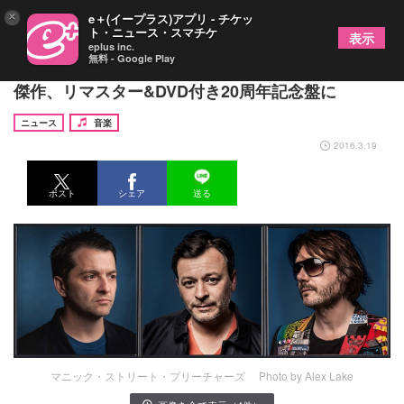
×
e＋(イープラス)アプリ - チケッ
ト・ニュース・スマチケ
表示
eplus inc.
無料 - Google Play
マニックスがメンバー失踪の悲しみを超えて放った
傑作、リマスター&DVD付き20周年記念盤に
ニュース
音楽
2016.3.19
ポスト
シェア
送る
マニック・ストリート・プリーチャーズ Photo by Alex Lake