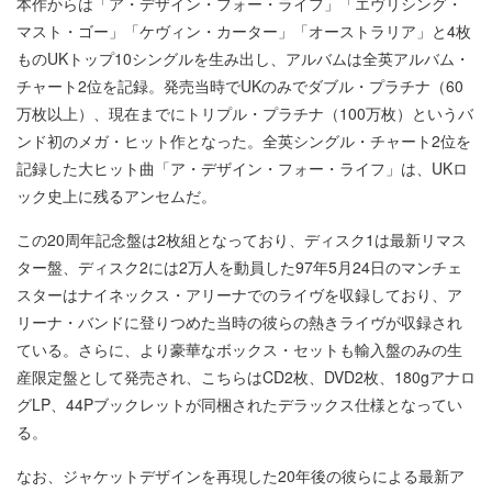
本作からは「ア・デザイン・フォー・ライフ」「エヴリシング・
マスト・ゴー」「ケヴィン・カーター」「オーストラリア」と4枚
ものUKトップ10シングルを生み出し、アルバムは全英アルバム・
チャート2位を記録。発売当時でUKのみでダブル・プラチナ（60
万枚以上）、現在までにトリプル・プラチナ（100万枚）というバ
ンド初のメガ・ヒット作となった。全英シングル・チャート2位を
記録した大ヒット曲「ア・デザイン・フォー・ライフ」は、UKロ
ック史上に残るアンセムだ。
この20周年記念盤は2枚組となっており、ディスク1は最新リマス
ター盤、ディスク2には2万人を動員した97年5月24日のマンチェ
スターはナイネックス・アリーナでのライヴを収録しており、ア
リーナ・バンドに登りつめた当時の彼らの熱きライヴが収録され
ている。さらに、より豪華なボックス・セットも輸入盤のみの生
産限定盤として発売され、こちらはCD2枚、DVD2枚、180gアナロ
グLP、44Pブックレットが同梱されたデラックス仕様となってい
る。
なお、ジャケットデザインを再現した20年後の彼らによる最新ア