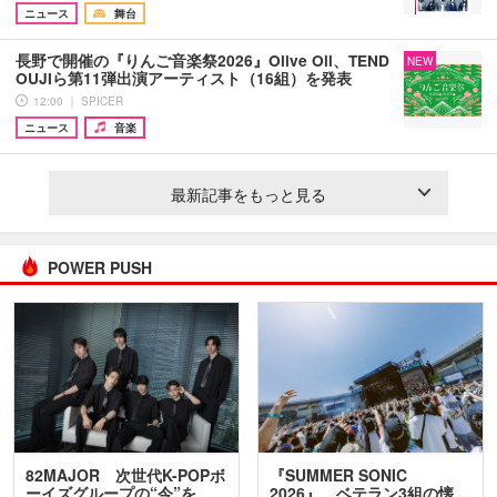
ニュース
舞台
長野で開催の『りんご音楽祭2026』Olive Oil、TEND
NEW
OUJIら第11弾出演アーティスト（16組）を発表
12:00 ｜ SPICER
ニュース
音楽
最新記事をもっと見る
POWER PUSH
82MAJOR 次世代K-POPボ
『SUMMER SONIC
ーイズグループの“今”を
2026』、ベテラン3組の懐…