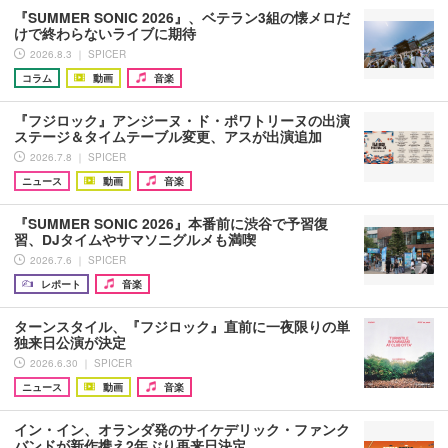
『SUMMER SONIC 2026』、ベテラン3組の懐メロだ
けで終わらないライブに期待
2026.8.3 ｜ SPICER
コラム
動画
音楽
『フジロック』アンジーヌ・ド・ポワトリーヌの出演
ステージ＆タイムテーブル変更、アスが出演追加
2026.7.8 ｜ SPICER
ニュース
動画
音楽
『SUMMER SONIC 2026』本番前に渋谷で予習復
習、DJタイムやサマソニグルメも満喫
2026.7.6 ｜ SPICER
レポート
音楽
ターンスタイル、『フジロック』直前に一夜限りの単
独来日公演が決定
2026.6.30 ｜ SPICER
ニュース
動画
音楽
イン・イン、オランダ発のサイケデリック・ファンク
バンドが新作携え2年ぶり再来日決定