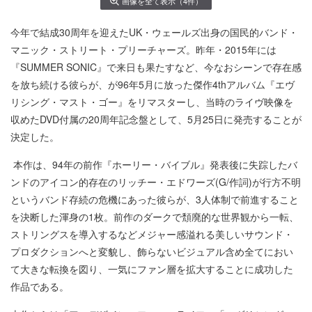
画像を全て表示（4件）
今年で結成30周年を迎えたUK・ウェールズ出身の国民的バンド・
マニック・ストリート・プリーチャーズ。昨年・2015年には
『SUMMER SONIC』で来日も果たすなど、今なおシーンで存在感
を放ち続ける彼らが、が96年5月に放った傑作4thアルバム『エヴ
リシング・マスト・ゴー』をリマスターし、当時のライヴ映像を
収めたDVD付属の20周年記念盤として、5月25日に発売することが
決定した。
本作は、94年の前作『ホーリー・バイブル』発表後に失踪したバ
ンドのアイコン的存在のリッチー・エドワーズ(G/作詞)が行方不明
というバンド存続の危機にあった彼らが、3人体制で前進すること
を決断した渾身の1枚。前作のダークで頽廃的な世界観から一転、
ストリングスを導入するなどメジャー感溢れる美しいサウンド・
プロダクションへと変貌し、飾らないビジュアル含め全てにおい
て大きな転換を図り、一気にファン層を拡大することに成功した
作品である。