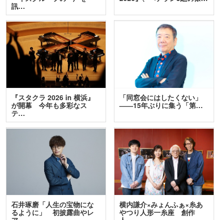
訊…
『スタクラ 2026 in 横浜』
「同窓会にはしたくない」
が開幕 今年も多彩なス
――15年ぶりに集う「第…
テ…
石井琢磨「人生の宝物にな
横内謙介×みょんふぁ×糸あ
るように」 初披露曲やレ
やつり人形一糸座 創作