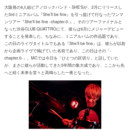
大阪発の4人組ピアノロックバンド・SHE'Sが、2月にリリースし
た3rdミニアルバム『She’ll be fine』を引っ提げて行なったワンマ
ンツアー『She'll be fine -chapter.0-』。そのツアーファイナルと
なった渋谷CLUB QUATTROにて、彼らは6月にメジャーデビュー
することを発表した。ちなみに、ミニアルバムの作品題であり、
この日のライヴタイトルでもある『She’ll be fine』は、彼らが以前
から企画ライヴで掲げていた名前であり、この日はその「-
chapter.0-」。MCでは今日を「ひとつの区切り」と話していた
が、まさに彼らが活動してきた5年間の集大成であり、ここから先
へと続く未来を堂々と高鳴らした一夜となった。