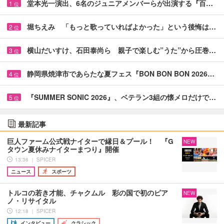
堂本光一演出、6名のジュニアメンバーらが出演する『百…
1
位
堀ちえみ 「もっと歌っていればよかった」という後悔は…
2
位
横山だいすけ、石田泰尚ら 親子で楽しむ”うた”から圧巻…
3
位
静岡県焼津市であらたな夏フェス『BON BON BON 2026…
4
位
『SUMMER SONIC 2026』、ベテラン3組の懐メロだけで…
5
位
最新記事
巨人ファーム公式戦ナイターで縁日＆プール！ 『G
NEW
タウン夏休みナイターまつり』開催
13:36 ｜ SPICER
ニュース
スポーツ
トルコの若き才能、チャクムル 彩の国で初のピア
NEW
ノ・リサイタル
12:18 ｜ SPICER
インタビュー
クラシック