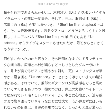
SHE'S Photo by 西槇太一
拍手と歓声で迎えられた4人は、木村雅人（Dr.）がスタンバイする
ドラムセットの前に一度集合。そして、井上、服部栞汰（Gt.）、
広瀬臣吾（Ba.）が持ち場へつき、「She'll be fine -chapter.0-へよ
うこそ。大阪SHE’Sです。渋谷クアトロ、どうぞよろしく！」と挨
拶し、ミニアルバム『She'll be fine』の1曲目でもある「Un-
science」からライヴをスタートさせたのだが、最初からとにかく
もうすごかった。
何がすごかったのかと言うと、その圧倒的なまでにドラマティッ
クな楽曲群。広瀬と木村が鳴らすどっしりとしたグルーヴの上
を、井上が奏でるピアノが軽やかに踊り、更にストリングスが華
やかに響き渡る「Un-science」は、とにかく凄まじいまでの清涼
感がある。それでいて、服部のギターソロが高揚感をぐっと高め
ていくエモさもありつつ、極めつけは、井上の力強いハイトーン
で紡がれていく瑞々しいメロディーが、本当に心地よい。遥か彼
方まで響き渡っていきそうなほどに壮大で、心が弾まずにはいら
れないその音像は、音源の再現ではなく、しっかりと血が通った