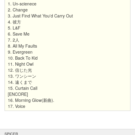
1. Un-scienece
2. Change
3. Just Find What You'd Carry Out
4. 彼方
5. L&F
6. Save Me
7. 2人
8. All My Faults
9. Evergreen
10. Back To Kid
11. Night Owl
12. 信じた光
13. ワンシーン
14. 遠くまで
15. Curtain Call
[ENCORE]
16. Morning Glow(新曲).
17. Voice
SPICER