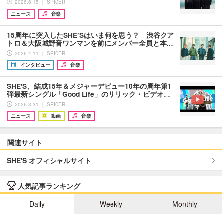
2026.6.15 ｜ SPICER
ニュース
音楽
15周年に突入したSHE’Sはいま何を思う？ 渋谷クア
トロ＆大阪城野音ワンマンを前にメンバー全員と本…
2026.4.11 ｜ SPICER
インタビュー
音楽
SHE'S、結成15年＆メジャーデビュー10年の周年第1
弾最新シングル「Good Life」のリリック・ビデオ…
2026.3.31 ｜ SPICER
ニュース
動画
音楽
関連サイト
SHE'S オフィシャルサイト
人気記事ランキング
Daily
Weekly
Monthly