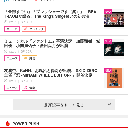
「全部すごい」「プレッシャーです（笑）」 REAL
NEW
TRAUMが語る、The King's Singersとの初共演
12:00 ｜ SPICER
ニュース
クラシック
ミュージカル『ファントム』再演決定 加藤和樹・城
NEW
田優、小南満佑子・飯田栞月が出演
12:00 ｜ SPICER
ニュース
舞台
友成空、KeNN、お風呂と街灯が出演、 SKID ZERO
NEW
主催『窓 -MINAMI WHEEL EDITION- 』開催決定
12:00 ｜ SPICER
ニュース
音楽
最新記事をもっと見る
POWER PUSH