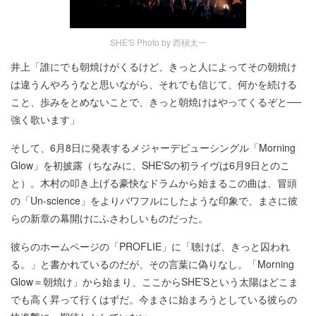
SHE'S Photo by 西槇太一
井上「誰にでも朝焼けがくるけど、きっと人によってその朝焼け
は違うんやろうなと思いながら、それでも信じて、何かを続ける
こと、歩みをとめないことで、きっと朝焼けはやってくるぞと──
強く歌います」
そして、6月8日に発表するメジャーデビューシングル「Morning
Glow」を初披露（ちなみに、SHE'Sの初ライヴは6月9日とのこ
と）。木村の叩き上げる豪快なドラムから始まるこの曲は、冒頭
の「Un-science」をよりパワフルにしたような印象で、まさに彼
らの新章の幕開けにふさわしいものだった。
彼らのホームページの「PROFLIE」に「聴けば、きっと囚われ
る。」と書かれているのだが、その言葉に偽りなし。「Morning
Glow＝朝焼け」から始まり、ここからSHE’Sという太陽はどこま
でも高く昇って行くはずだ。今まさに始まろうとしている彼らの