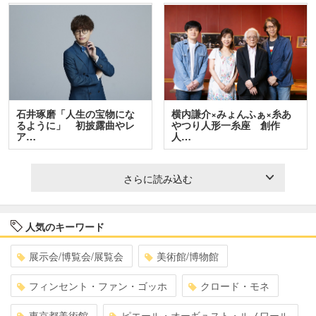
石井琢磨「人生の宝物にな
横内謙介×みょんふぁ×糸あ
るように」 初披露曲やレ
やつり人形一糸座 創作
ア…
人…
さらに読み込む
人気のキーワード
展示会/博覧会/展覧会
美術館/博物館
フィンセント・ファン・ゴッホ
クロード・モネ
東京都美術館
ピエール・オーギュスト・ルノワール