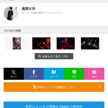
風間大洋
ライター/編集/撮影/ディレクターなど
その他の画像
画像を全て表示（7件）
ポスト
シェア
はてブ
送る
送信
RSSフィードの購読はこちら
多彩なエンタメ情報をTwitterで発信中