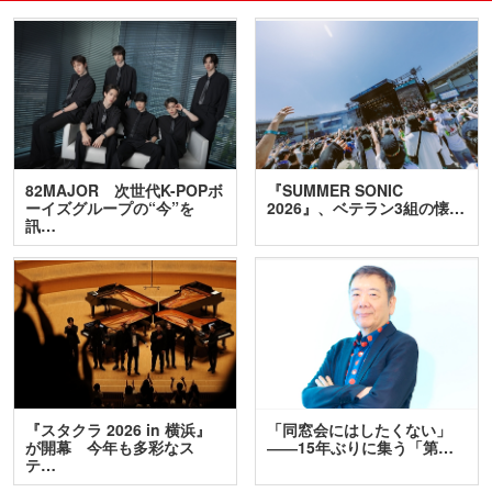
82MAJOR 次世代K-POPボ
『SUMMER SONIC
ーイズグループの“今”を
2026』、ベテラン3組の懐…
訊…
『スタクラ 2026 in 横浜』
「同窓会にはしたくない」
が開幕 今年も多彩なス
――15年ぶりに集う「第…
テ…