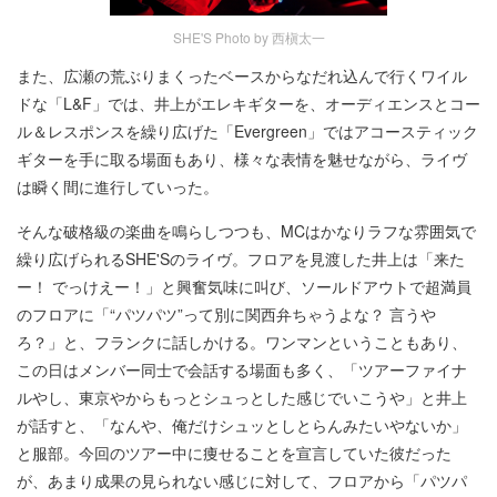
SHE'S Photo by 西槇太一
また、広瀬の荒ぶりまくったベースからなだれ込んで行くワイル
ドな「L&F」では、井上がエレキギターを、オーディエンスとコー
ル＆レスポンスを繰り広げた「Evergreen」ではアコースティック
ギターを手に取る場面もあり、様々な表情を魅せながら、ライヴ
は瞬く間に進行していった。
そんな破格級の楽曲を鳴らしつつも、MCはかなりラフな雰囲気で
繰り広げられるSHE'Sのライヴ。フロアを見渡した井上は「来た
ー！ でっけえー！」と興奮気味に叫び、ソールドアウトで超満員
のフロアに「“パツパツ”って別に関西弁ちゃうよな？ 言うや
ろ？」と、フランクに話しかける。ワンマンということもあり、
この日はメンバー同士で会話する場面も多く、「ツアーファイナ
ルやし、東京やからもっとシュっとした感じでいこうや」と井上
が話すと、「なんや、俺だけシュッとしとらんみたいやないか」
と服部。今回のツアー中に痩せることを宣言していた彼だった
が、あまり成果の見られない感じに対して、フロアから「パツパ