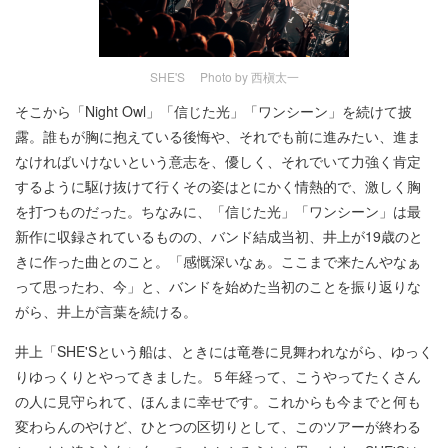
SHE'S Photo by 西槇太一
そこから「Night Owl」「信じた光」「ワンシーン」を続けて披
露。誰もが胸に抱えている後悔や、それでも前に進みたい、進ま
なければいけないという意志を、優しく、それでいて力強く肯定
するように駆け抜けて行くその姿はとにかく情熱的で、激しく胸
を打つものだった。ちなみに、「信じた光」「ワンシーン」は最
新作に収録されているものの、バンド結成当初、井上が19歳のと
きに作った曲とのこと。「感慨深いなぁ。ここまで来たんやなぁ
って思ったわ、今」と、バンドを始めた当初のことを振り返りな
がら、井上が言葉を続ける。
井上「SHE'Sという船は、ときには竜巻に見舞われながら、ゆっく
りゆっくりとやってきました。５年経って、こうやってたくさん
の人に見守られて、ほんまに幸せです。これからも今までと何も
変わらんのやけど、ひとつの区切りとして、このツアーが終わる