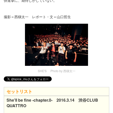
快進撃に、期待しかしていない。
撮影＝西槇太一​ レポート・文＝山口哲生
SHE'S Photo by 西槇太一
セットリスト
She'll be fine -chapter.0- 2016.3.14 渋谷CLUB
QUATTRO