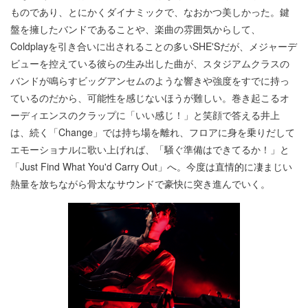
ものであり、とにかくダイナミックで、なおかつ美しかった。鍵
盤を擁したバンドであることや、楽曲の雰囲気からして、
Coldplayを引き合いに出されることの多いSHE'Sだが、メジャーデ
ビューを控えている彼らの生み出した曲が、スタジアムクラスの
バンドが鳴らすビッグアンセムのような響きや強度をすでに持っ
ているのだから、可能性を感じないほうが難しい。巻き起こるオ
ーディエンスのクラップに「いい感じ！」と笑顔で答える井上
は、続く「Change」では持ち場を離れ、フロアに身を乗りだして
エモーショナルに歌い上げれば、「騒ぐ準備はできてるか！」と
「Just Find What You'd Carry Out」へ。今度は直情的に凄まじい
熱量を放ちながら骨太なサウンドで豪快に突き進んでいく。