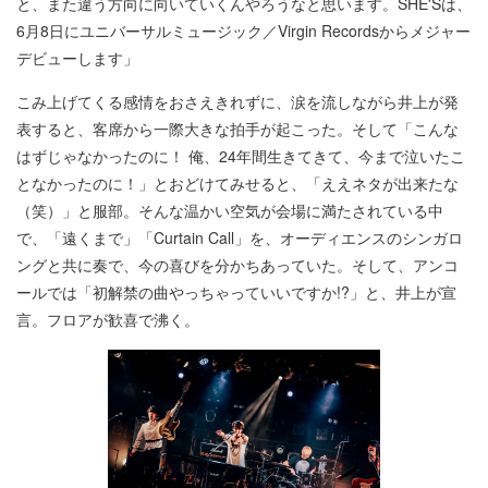
と、また違う方向に向いていくんやろうなと思います。SHE'Sは、
6月8日にユニバーサルミュージック／Virgin Recordsからメジャー
デビューします」
こみ上げてくる感情をおさえきれずに、涙を流しながら井上が発
表すると、客席から一際大きな拍手が起こった。そして「こんな
はずじゃなかったのに！ 俺、24年間生きてきて、今まで泣いたこ
となかったのに！」とおどけてみせると、「ええネタが出来たな
（笑）」と服部。そんな温かい空気が会場に満たされている中
で、「遠くまで」「Curtain Call」を、オーディエンスのシンガロ
ングと共に奏で、今の喜びを分かちあっていた。そして、アンコ
ールでは「初解禁の曲やっちゃっていいですか!?」と、井上が宣
言。フロアが歓喜で沸く。