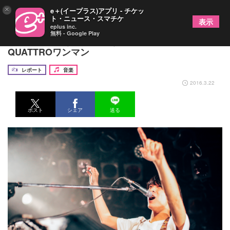
×
e＋(イープラス)アプリ - チケッ
ト・ニュース・スマチケ
表示
eplus inc.
無料 - Google Play
SHE’Sが新たな旅立ちをうたった、涙と歓喜の
QUATTROワンマン
レポート
音楽
2016.3.22
ポスト
シェア
送る