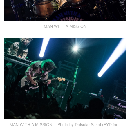
MAN WITH A MISSION
MAN WITH A MISSION Photo by Daisuke Sakai (FYD inc.)