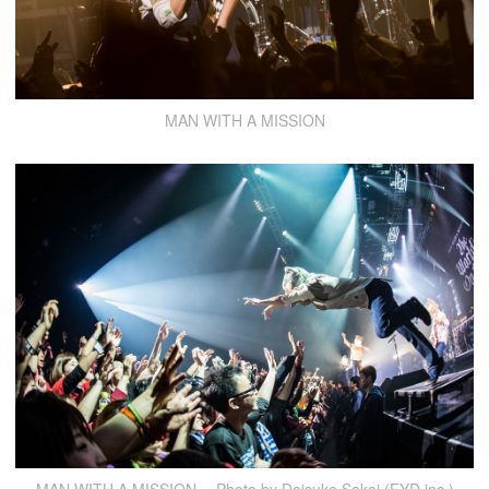
MAN WITH A MISSION
MAN WITH A MISSION Photo by Daisuke Sakai (FYD inc.)