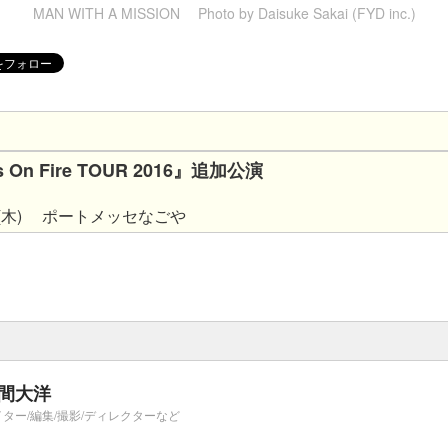
MAN WITH A MISSION Photo by Daisuke Sakai (FYD inc.)
's On Fire TOUR 2016』追加公演
3日(木) ポートメッセなごや
間大洋
イター/編集/撮影/ディレクターなど