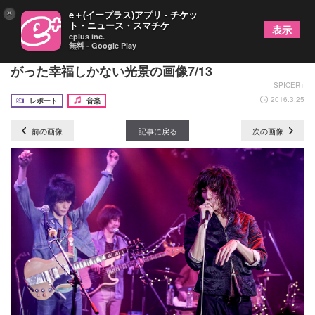
×
e＋(イープラス)アプリ - チケッ
ト・ニュース・スマチケ
表示
eplus inc.
無料 - Google Play
ドレスコーズ “レア曲を葬る”ツアーの最終日に広
がった幸福しかない光景の画像7/13
SPICER+
2016.3.25
レポート
音楽
前の画像
記事に戻る
次の画像