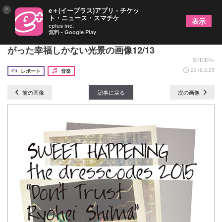
×
e＋(イープラス)アプリ - チケッ
ト・ニュース・スマチケ
表示
eplus inc.
無料 - Google Play
ドレスコーズ “レア曲を葬る”ツアーの最終日に広
がった幸福しかない光景の画像12/13
SPICER+
2016.3.25
レポート
音楽
前の画像
記事に戻る
次の画像