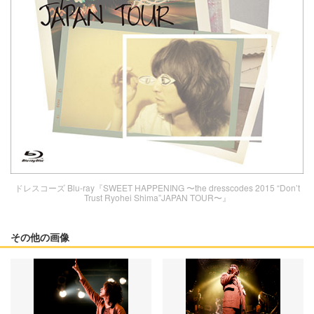
ドレスコーズ Blu-ray『SWEET HAPPENING 〜the dresscodes 2015 “Don’t
Trust Ryohei Shima”JAPAN TOUR〜』
その他の画像