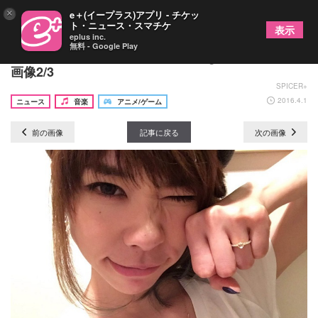
×
e＋(イープラス)アプリ - チケッ
ト・ニュース・スマチケ
表示
eplus inc.
無料 - Google Play
岸田教団&THE明星ロケッツ、ichigo結婚を発表の
画像2/3
SPICER+
2016.4.1
ニュース
音楽
アニメ/ゲーム
前の画像
記事に戻る
次の画像