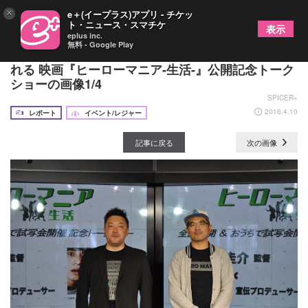
×
e＋(イープラス)アプリ - チケッ
ト・ニュース・スマチケ
表示
eplus inc.
無料 - Google Play
東出昌大、窪田正孝、小松菜奈の裏の顔？が明かさ
れる 映画『ヒーローマニア-生活-』公開記念トーク
ショーの画像1/4
SPICER+
2016.4.10
レポート
イベント/レジャー
記事に戻る
次の画像