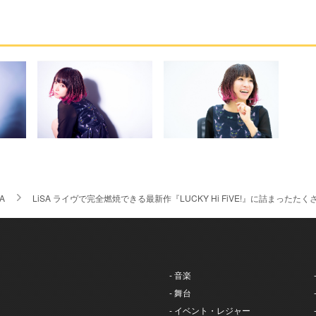
SA
LiSA ライヴで完全燃焼できる最新作『LUCKY Hi FiVE!』に詰まったた
- 音楽
- 舞台
- イベント・レジャー