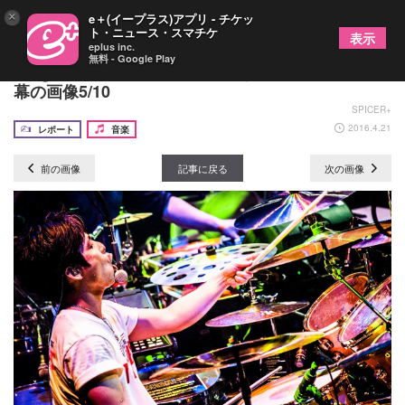
×
e＋(イープラス)アプリ - チケッ
ト・ニュース・スマチケ
表示
eplus inc.
無料 - Google Play
Dragon Ash バンドの未来を示す2年ぶりツアー開
幕の画像5/10
SPICER+
2016.4.21
レポート
音楽
前の画像
記事に戻る
次の画像