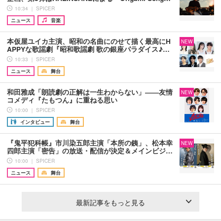
10:34 ｜ SPICER
ニュース
音楽
本仮屋ユイカ主演、昭和の名曲にのせて描く最高にH
NEW
APPYな歌謡劇『昭和歌謡劇 歌の銀座パラダイス♪…
10:33 ｜ SPICER
ニュース
舞台
和田雅成「朗読劇の正解は一生わからない」――友情
NEW
コメディ『たもつん』に重ねる思い
10:00 ｜ SPICER
インタビュー
舞台
『鬼平犯科帳』市川染五郎主演「本所の銕」、松本幸
NEW
四郎主演「密告」の放送・配信が決定＆メインビジ…
10:00 ｜ SPICER
ニュース
舞台
最新記事をもっと見る