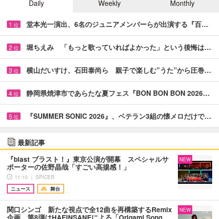
Daily
Weekly
Monthly
堂本光一演出、6名のジュニアメンバーらが出演する『百…
1
位
堀ちえみ 「もっと歌っていればよかった」という後悔は…
2
位
横山だいすけ、石田泰尚ら 親子で楽しむ”うた”から圧巻…
3
位
静岡県焼津市であらたな夏フェス『BON BON BON 2026…
4
位
『SUMMER SONIC 2026』、ベテラン3組の懐メロだけで…
5
位
最新記事
『blast ブラスト！』東京公演が開幕 スペシャルサ
NEW
ポーターの佐野晶哉「すごい高揚感！」
11:10 ｜ SPICER
ニュース
舞台
関口シンゴ 新たな視点で全12曲を再構築するRemix
NEW
企画、第8弾はHAEINSANEによる「Origami Song…