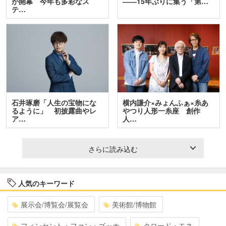
が開幕 今年も多彩なス
――15年ぶりに集う「第…
テ…
石井琢磨「人生の宝物にな
横内謙介×みょんふぁ×糸あ
るように」 初披露曲やレ
やつり人形一糸座 創作
ア…
人…
さらに読み込む
人気のキーワード
展示会/博覧会/展覧会
美術館/博物館
フィンセント・ファン・ゴッホ
クロード・モネ