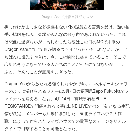
Dragon Ash／撮影＝浜野カズシ
押し付けがましさなど微塵もないKjの誠意ある言葉を受け、熱い拍
手が場内を包み、会場がみんなの歌う声であふれていった。これ
は想像に過ぎないが、もしかしたら彼はこの日のMCで未来の
Dragon Ashについて何か語るつもりだったかもしれない。が、い
ちばんに優先すべきは、今、この瞬間に起きていること、そこで
心折れそうになっている人たちのことだったのではないか――。
ふと、そんなことが脳裏をよぎった。
Dragon Ashから放たれる強くしなやかで熱いエネルギーをシャワ
ーのように浴びられるツアーは5月4日の福岡県Zepp Fukuokaでフ
ァイナルを迎える。なお、4月24日に宮城県石巻BLUE
RESISTANCEで開催される公演はLINE LIVEでバンド初となる生配
信が決定。メンバーも活動に参加した「東北ライブハウス大作
戦」によって作られたライヴハウスでの貴重なステージをリアル
タイムで目撃することが可能となった。