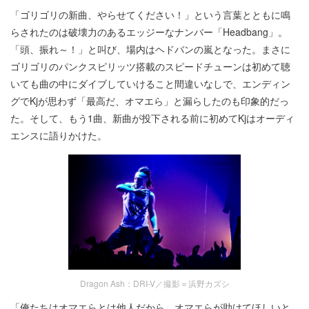
「ゴリゴリの新曲、やらせてください！」という言葉とともに鳴
らされたのは破壊力のあるエッジーなナンバー「Headbang」。
「頭、振れ～！」と叫び、場内はヘドバンの嵐となった。まさに
ゴリゴリのパンクスピリッツ搭載のスピードチューンは初めて聴
いても曲の中にダイブしていけること間違いなしで、エンディン
グでKjが思わず「最高だ、オマエら」と漏らしたのも印象的だっ
た。そして、もう1曲、新曲が投下される前に初めてKjはオーディ
エンスに語りかけた。
Dragon Ash：DRI-V／撮影＝浜野カズシ
「俺たちはオマエらとは他人だから、オマエらが助けてほしいと