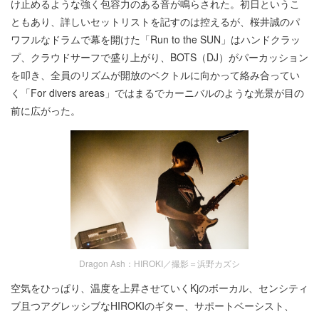
け止めるような強く包容力のある音が鳴らされた。初日というこ
ともあり、詳しいセットリストを記すのは控えるが、桜井誠のパ
ワフルなドラムで幕を開けた「Run to the SUN」はハンドクラッ
プ、クラウドサーフで盛り上がり、BOTS（DJ）がパーカッション
を叩き、全員のリズムが開放のベクトルに向かって絡み合ってい
く「For divers areas」ではまるでカーニバルのような光景が目の
前に広がった。
Dragon Ash：HIROKI／撮影＝浜野カズシ
空気をひっぱり、温度を上昇させていくKjのボーカル、センシティ
ブ且つアグレッシブなHIROKIのギター、サポートベーシスト、