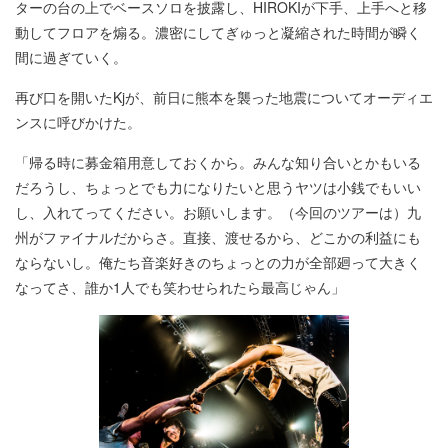
ターの台の上でベースソロを披露し、HIROKIが下手、上手へと移
動してフロアを煽る。濃密にしてぎゅっと凝縮された時間が瞬く
間に過ぎていく。
再び口を開いたKjが、前日に熊本を襲った地震についてオーディエ
ンスに呼びかけた。
「帰る時に募金箱用意しておくから。みんな知り合いとかもいる
だろうし、ちょっとでも力になりたいと思うヤツは小銭でもいい
し、入れてってください。お願いします。（今回のツアーは）九
州がファイナルだからさ。直接、渡せるから、どこかの利益にも
ならないし。俺たち音楽好きのちょっとの力が全部廻って大きく
なってさ、誰か1人でも笑わせられたら最高じゃん」