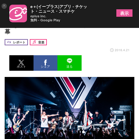
×
e＋(イープラス)アプリ - チケッ
ト・ニュース・スマチケ
表示
eplus inc.
無料 - Google Play
Dragon Ash バンドの未来を示す2年ぶりツアー開
幕
レポート
音楽
2016.4.21
ポスト
シェア
送る