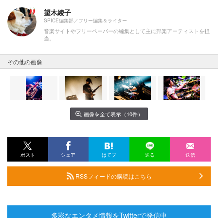
望木綾子
SPICE編集部／フリー編集＆ライター
音楽サイトやフリーペーパーの編集として主に邦楽アーティストを担
当。
その他の画像
画像を全て表示（10件）
ポスト
シェア
はてブ
送る
送信
RSSフィードの購読はこちら
多彩なエンタメ情報をTwitterで発信中