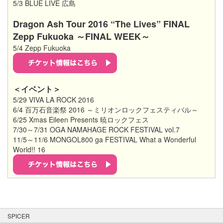
5/3 BLUE LIVE 広島
Dragon Ash Tour 2016 “The Lives” FINAL
Zepp Fukuoka ～FINAL WEEK～
5/4 Zepp Fukuoka
＜イベント＞
5/29 VIVA LA ROCK 2016
6/4 百万石音楽祭 2016 ～ミリオンロックフェスティバル～
6/25 Xmas Eileen Presents 暁ロックフェス
7/30～7/31 OGA NAMAHAGE ROCK FESTIVAL vol.7
11/5～11/6 MONGOL800 ga FESTIVAL What a Wonderful
World!! 16
SPICER