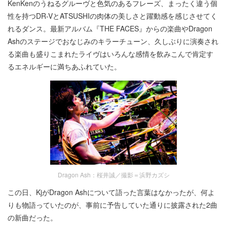
KenKenのうねるグルーヴと色気のあるフレーズ、まったく違う個
性を持つDR-VとATSUSHIの肉体の美しさと躍動感を感じさせてく
れるダンス。最新アルバム『THE FACES』からの楽曲やDragon
Ashのステージでおなじみのキラーチューン、久しぶりに演奏され
る楽曲も盛りこまれたライヴはいろんな感情を飲みこんで肯定す
るエネルギーに満ちあふれていた。
Dragon Ash：桜井誠／撮影＝浜野カズシ
この日、KjがDragon Ashについて語った言葉はなかったが、何よ
りも物語っていたのが、事前に予告していた通りに披露された2曲
の新曲だった。