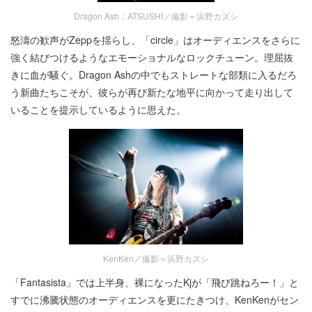
Dragon Ash：ATSUSHI／撮影＝浜野カズシ
怒濤の歓声がZeppを揺らし、「circle」はオーディエンスをさらに
強く結びつけるようなエモーショナルなロックチューン。理屈抜
きに血が騒ぐ。Dragon Ashの中でもストレートな部類に入るだろ
う新曲たちこそが、彼らが再び新たな地平に向かって走り出して
いることを提示しているように思えた。
KenKen／撮影＝浜野カズシ
「Fantasista」では上半身、裸になったKjが「飛び跳ねろー！」と
すでに沸騰状態のオーディエンスを更にたきつけ、KenKenがセン