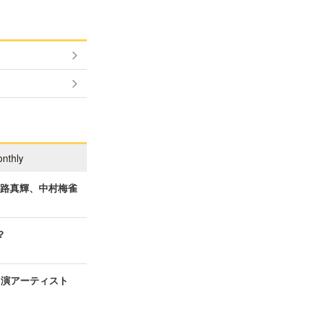
nthly
一路真輝、中村梅雀
？
の出演アーティスト