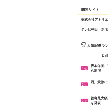
関連サイト
株式会社アトリエ
テレビ朝日「題名
人気記事ラ
Dail
坂本冬美、
1
位
ら出演
西川貴教に
2
位
福島最大級の
3
位
を発表