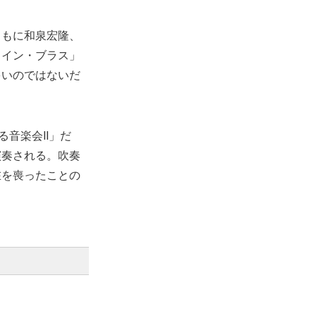
ともに和泉宏隆、
・イン・ブラス」
多いのではないだ
音楽会II」だ
演奏される。吹奏
在を喪ったことの