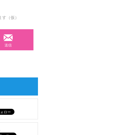
ます（仮）
送信
ム