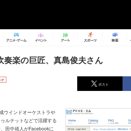
吹奏楽の巨匠、真島俊夫さん
ック
ポスト
佼成ウインドオーケストラや
クヮルテットなどで活躍する
田中靖人がFacebookに