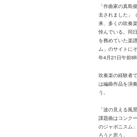
「作曲家の真島俊
去されました」
来、多くの吹奏
悼んでいる。同
を務めていた楽
ム」のサイトにそ
年4月21日午前8
吹奏楽の経験者
は編曲作品を演
う。
「波の見える風
課題曲はコンク
のジャポニスム
ろうと思う。