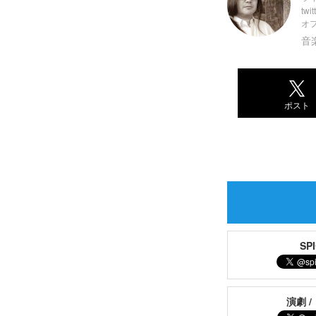
twit
オ
音
ポスト
S
演劇 /