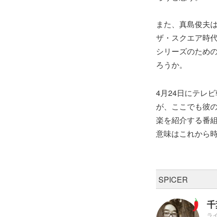
また、真島俊夫
ザ・スクエア時
シリーズのため
ろうか。
4月24日にテレ
が、ここでも彼
楽を紹介する番
意味はこれから
SPICER
千
ラ