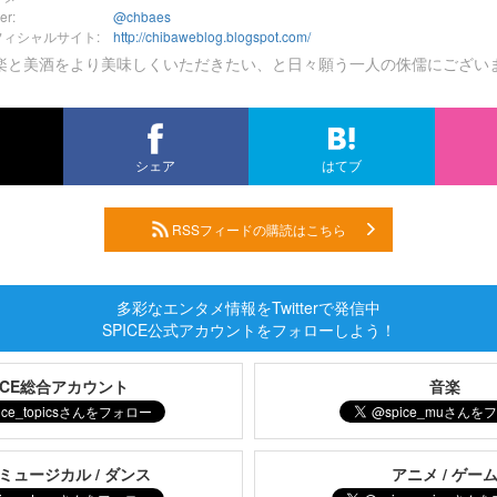
ter:
@chbaes
フィシャルサイト:
http://chibaweblog.blogspot.com/
楽と美酒をより美味しくいただきたい、と日々願う一人の侏儒にござい
シェア
はてブ
RSSフィードの購読はこちら
多彩なエンタメ情報をTwitterで発信中
SPICE公式アカウントをフォローしよう！
PICE総合アカウント
音楽
 ミュージカル / ダンス
アニメ / ゲー