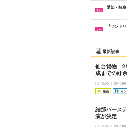
愛知・岐阜
4
位
『サントリ
5
位
最新記事
仙台貨物 2
成までの紆
18:00 ｜ SPICER
動画
イン
結那バースデ
演が決定
18:00 ｜ SPICER