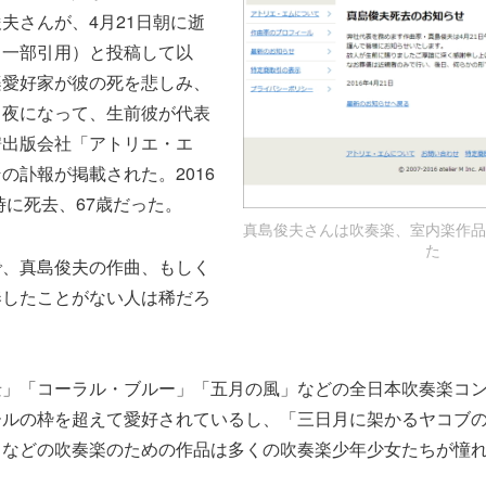
夫さんが、4月21日朝に逝
（一部引用）と投稿して以
楽愛好家が彼の死を悲しみ、
日夜になって、生前彼が代表
譜出版会社「アトリエ・エ
の訃報が掲載された。2016
時に死去、67歳だった。
真島俊夫さんは吹奏楽、室内楽作品
た
で、真島俊夫の作曲、もしく
奏したことがない人は稀だろ
景」「コーラル・ブルー」「五月の風」などの全日本吹奏楽コ
ールの枠を超えて愛好されているし、「三日月に架かるヤコブ
」などの吹奏楽のための作品は多くの吹奏楽少年少女たちが憧