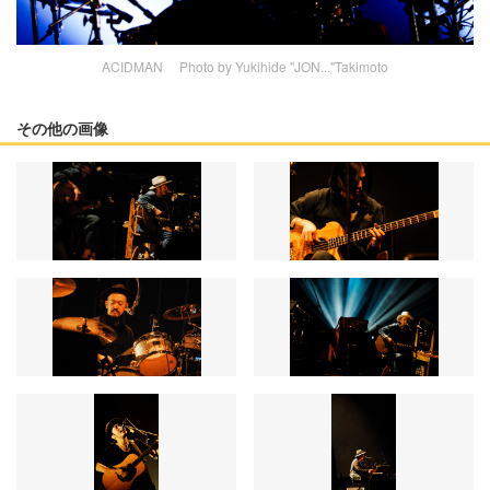
ACIDMAN Photo by Yukihide "JON..."Takimoto
その他の画像