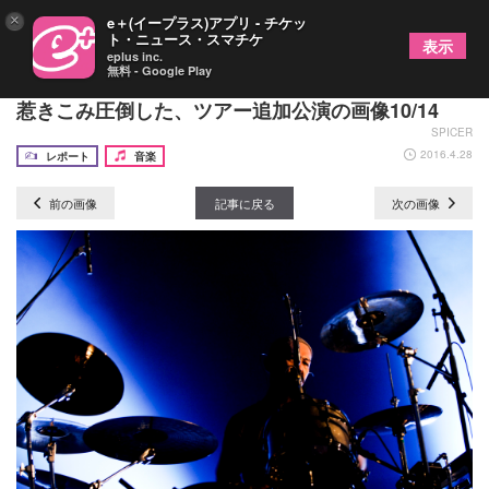
×
e＋(イープラス)アプリ - チケッ
ト・ニュース・スマチケ
表示
eplus inc.
無料 - Google Play
ACIDMANがアコースティックとロックの2部構成で
惹きこみ圧倒した、ツアー追加公演の画像10/14
SPICER
2016.4.28
レポート
音楽
前の画像
記事に戻る
次の画像