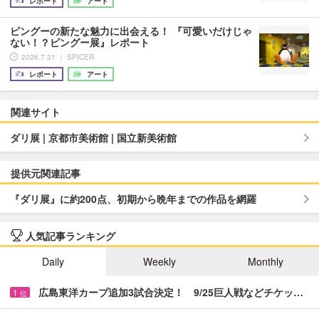
レポート
アート
ピングーの新たな魅力に出会える！ 『可愛いだけじゃ
ない！？ピングー展』レポート
2026.7.31 ｜ SPICER
レポート
アート
関連サイト
ダリ展 | 京都市美術館 | 国立新美術館
提供元関連記事
『ダリ展』に約200点、初期から晩年までの作品を網羅
人気記事ランキング
Daily
Weekly
Monthly
広島東洋カープ追加3試合決定！ 9/25巨人戦などチケッ…
1
位