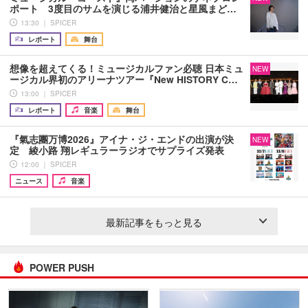
ポート 3度目のサムを演じる浦井健治と星風まど…
13:30 ｜ SPICER
レポート
舞台
想像を超えてくる！ミュージカルファン必聴 日本ミュ
NEW
ージカル界初のアリーナツアー『New HISTORY C…
13:00 ｜ SPICER
レポート
音楽
舞台
『氣志團万博2026』アイナ・ジ・エンドの出演が決
NEW
定 綾小路 翔レギュラーラジオでサプライズ発表
12:00 ｜ SPICER
ニュース
音楽
最新記事をもっと見る
POWER PUSH