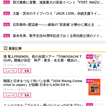
西川貴教に直撃、滋賀最大の音楽イベント『FEST. INAZU…
2
位
大阪・茨木のライブハウス「JACK LION」存続支援ライ…
3
位
石田泰尚×渡辺雄一――破格の“音楽魂”が静かに燃える …
4
位
坂本冬美、歌手生活40周年記念でおくる明治座公演のメイ…
5
位
最新記事
清 竜人FRIENDS、初の全国ツアー『TOMODACHI T
NEW
OUR』開催が決定 神戸・東京・名古屋・横浜の…
16:00 ｜ SPICER
ニュース
音楽
韓国と日本をつなぐ対バン企画『2026 Rising Conne
NEW
ction in Japan』が始動 日本からASH DA H…
14:30 ｜ SPICER
ニュース
音楽
ミュージカル『ゴースト』両バージョンのゲネプロレ
NEW