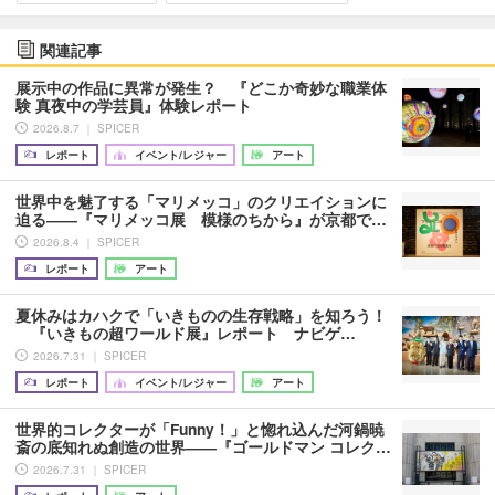
関連記事
展示中の作品に異常が発生？ 『どこか奇妙な職業体
験 真夜中の学芸員』体験レポート
2026.8.7 ｜ SPICER
レポート
イベント/レジャー
アート
世界中を魅了する「マリメッコ」のクリエイションに
迫る――『マリメッコ展 模様のちから』が京都で…
2026.8.4 ｜ SPICER
レポート
アート
夏休みはカハクで「いきものの生存戦略」を知ろう！
『いきもの超ワールド展』レポート ナビゲ…
2026.7.31 ｜ SPICER
レポート
イベント/レジャー
アート
世界的コレクターが「Funny！」と惚れ込んだ河鍋暁
斎の底知れぬ創造の世界――『ゴールドマン コレク…
2026.7.31 ｜ SPICER