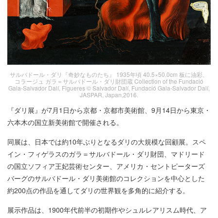
サルバドール・ダリ『奇妙なものたち』 1935年頃 40.5×50.0cm 板に油彩、
コラージュ ガラ＝サルバドール・ダリ財団蔵 Collection of the Fundació
Gala-Salvador Dalí, Figueres © Salvador Dalí, Fundació Gala-Salvador Dalí,
JASPAR, Japan,2016.
『ダリ展』が7月1日から京都・京都市美術館、9月14日から東京・
六本木の国立新美術館で開催される。
同展は、日本では約10年ぶりとなるダリの大規模な回顧展。スペ
イン・フィゲラスのガラ＝サルバドール・ダリ財団、マドリード
の国立ソフィア王妃芸術センター、アメリカ・セントピーターズ
バーグのサルバドール・ダリ美術館のコレクションを中心とした
約200点の作品を通してダリの世界観を多角的に紹介する。
展示作品は、1900年代前半の初期作やシュルレアリスム時代、ア