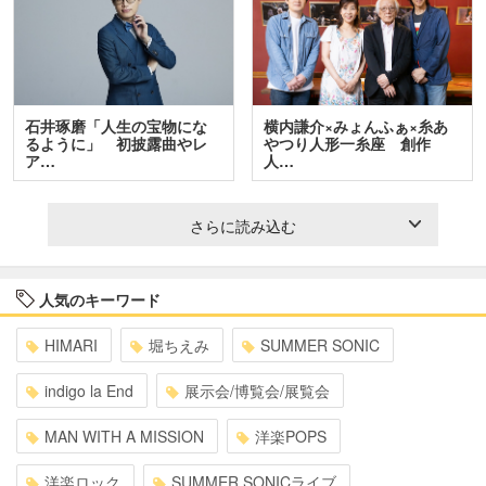
石井琢磨「人生の宝物にな
横内謙介×みょんふぁ×糸あ
るように」 初披露曲やレ
やつり人形一糸座 創作
ア…
人…
さらに読み込む
人気のキーワード
HIMARI
堀ちえみ
SUMMER SONIC
indigo la End
展示会/博覧会/展覧会
MAN WITH A MISSION
洋楽POPS
洋楽ロック
SUMMER SONICライブ