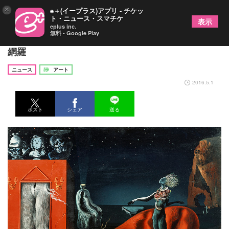
×
e＋(イープラス)アプリ - チケッ
ト・ニュース・スマチケ
表示
eplus inc.
無料 - Google Play
『ダリ展』に約200点、初期から晩年までの作品を
網羅
ニュース
アート
2016.5.1
ポスト
シェア
送る