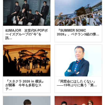
82MAJOR 次世代K-POPボ
『SUMMER SONIC
ーイズグループの“今”を
2026』、ベテラン3組の懐…
訊…
『スタクラ 2026 in 横浜』
「同窓会にはしたくない」
が開幕 今年も多彩なス
――15年ぶりに集う「第…
テ…