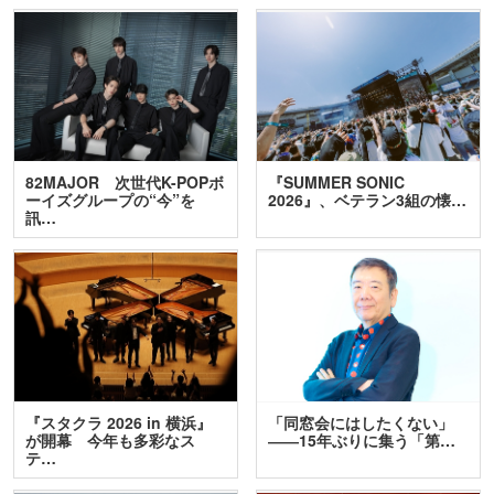
82MAJOR 次世代K-POPボ
『SUMMER SONIC
ーイズグループの“今”を
2026』、ベテラン3組の懐…
訊…
『スタクラ 2026 in 横浜』
「同窓会にはしたくない」
が開幕 今年も多彩なス
――15年ぶりに集う「第…
テ…