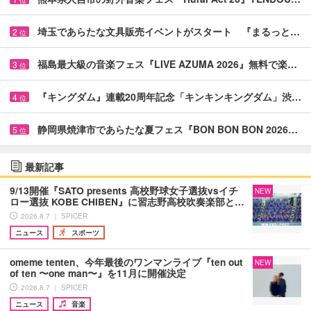
位
埼玉であらたな文具販売イベントがスタート 『まるっと…
2
位
福島最大級の音楽フェス『LIVE AZUMA 2026』無料で楽…
3
位
『キングダム』連載20周年記念「キンキンキングダム」渋…
4
位
静岡県焼津市であらたな夏フェス『BON BON BON 2026…
5
位
最新記事
9/13開催『SATO presents 高校野球女子選抜vsイチ
NEW
ロー選抜 KOBE CHIBEN』に習志野高校吹奏楽部と…
2026.8.7 ｜ SPICER
ニュース
スポーツ
omeme tenten、今年最後のワンマンライブ『ten out
NEW
of ten 〜one man〜』を11月に開催決定
2026.8.7 ｜ SPICER
ニュース
音楽