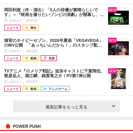
岡田利規（作・演出）「5人の俳優が素晴らしいで
NEW
す」～『映画を撮りたいゾンビの演劇』が開幕し、…
2026.8.7 ｜ SPICER
ニュース
舞台
猫背のネイビーセゾン、2026年夏曲「VEGAVEGA」
NEW
のMV公開 「あっちいんだから！」のスタンプ配…
2026.8.7 ｜ SPICER
ニュース
動画
音楽
TVアニメ『ロメリア戦記』追加キャストに千葉翔也、
NEW
梶原岳人、堀江瞬、綿貫竜之介！PV第1弾公開
2026.8.7 ｜ SPICER
ニュース
動画
アニメ/ゲーム
最新記事をもっと見る
POWER PUSH