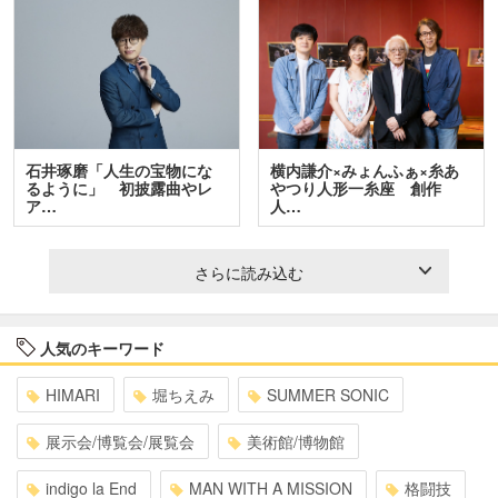
石井琢磨「人生の宝物にな
横内謙介×みょんふぁ×糸あ
るように」 初披露曲やレ
やつり人形一糸座 創作
ア…
人…
さらに読み込む
人気のキーワード
HIMARI
堀ちえみ
SUMMER SONIC
展示会/博覧会/展覧会
美術館/博物館
indigo la End
MAN WITH A MISSION
格闘技