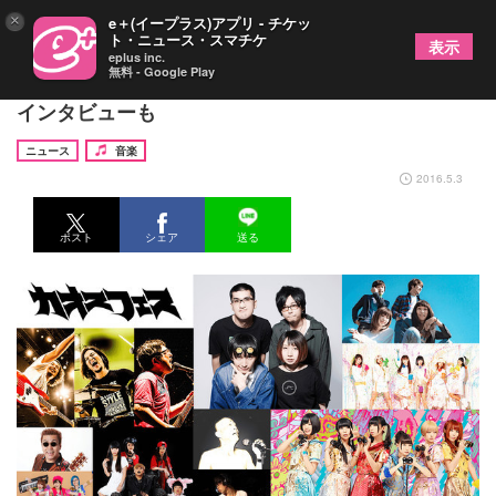
×
e＋(イープラス)アプリ - チケッ
ト・ニュース・スマチケ
表示
eplus inc.
無料 - Google Play
「カオスフェス」AbemaTVで生中継、出演者への
インタビューも
ニュース
音楽
2016.5.3
ポスト
シェア
送る