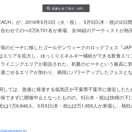
画像を全て表示（4件）
M BEACH』が、2016年5月3日（火・祝）、5月5日(木・祝)の2
合わせてのべ3万8,701名が来場、全36組のアーティストが熱
張のビーチに移したゴールデンウィークのロックフェス『JAPAN
年はエリアを拡大し、ゆっくりエネルギー補給ができる飲食エリ
クライニングエリアが新設された。初夏のビーチという最高に
に過ごせるエリアが加わり、格段にパワーアップしたフェスと
に関しては、急速に発達する低気圧が千葉県千葉市に接近したた
保できずに開催中止となったものの、5日(木・祝)は快晴の下
祝)は1万6,846人、5月5日(木・祝)は2万1,855人が来場し、
://japanjam.jp