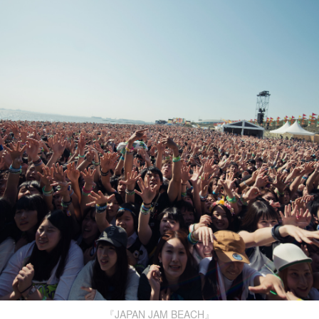
『JAPAN JAM BEACH』