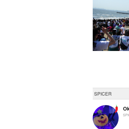
SPICER
O
SP