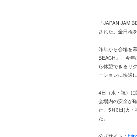
『JAPAN JA
された。全日程を
昨年から会場を幕
BEACH』。今
ら休憩できるリ
ーションに快適
4日（水・祝）
会場内の安全が確
た。5月3日(火・
た。
公式サイト：
http