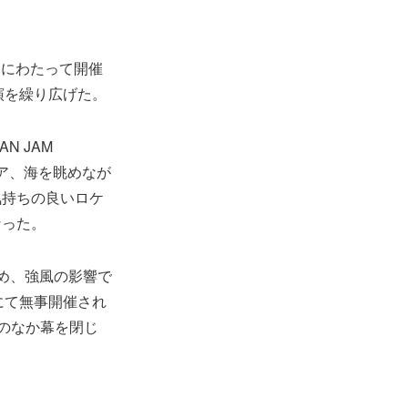
日間にわたって開催
演を繰り広げた。
 JAM
ア、海を眺めなが
気持ちの良いロケ
なった。
め、強風の影響で
にて無事開催され
熱狂のなか幕を閉じ