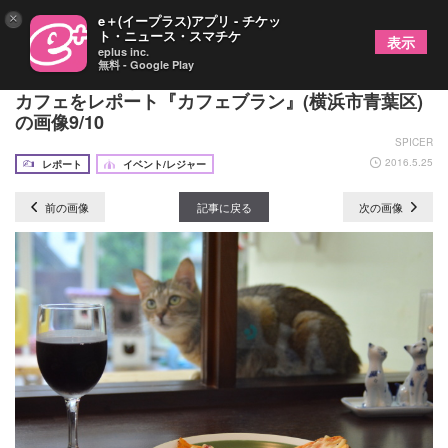
×
e＋(イープラス)アプリ - チケッ
ト・ニュース・スマチケ
表示
eplus inc.
無料 - Google Play
フレンドリーな猫たちに癒される、里親募集型の猫
カフェをレポート『カフェブラン』(横浜市青葉区)
の画像9/10
SPICER
2016.5.25
レポート
イベント/レジャー
前の画像
記事に戻る
次の画像