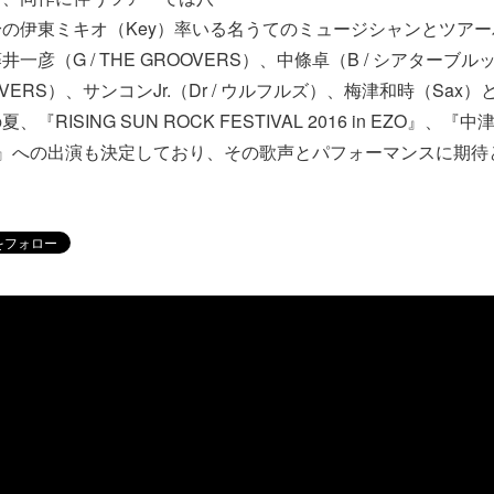
の伊東ミキオ（Key）率いる名うてのミュージシャンとツア
一彦（G / THE GROOVERS）、中條卓（B / シアターブ
ROOVERS）、サンコンJr.（Dr / ウルフルズ）、梅津和時（Sa
RISING SUN ROCK FESTIVAL 2016 in EZO』、『中津
2016』への出演も決定しており、その歌声とパフォーマンスに期