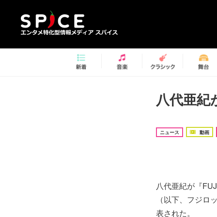
八代亜紀が『
ニュース
動画
八代亜紀が『FUJI R
（以下、フジロ
表された。