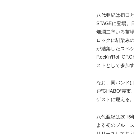
八代亜紀は初日とな
STAGEに登場
畑潤二率いる苗
ロックに馴染みの
が結集したスペシャ
Rock'n'Roll
ストとして参加
なお、同バンド
戸”CHABO”
ゲストに迎える
八代亜紀は201
よる初のブルースア
リリースしてお