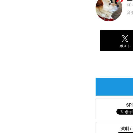
S
音
ポスト
S
演劇 /