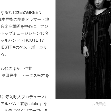
る7月22日のGREEN
。日本屈指の剛腕ドラマー・池
場音楽突撃隊を中心に、フジ
トップミュージシャン15名
ルバンド・ROUTE 17
 ORCHESTRAのゲストボーカリ
する。
は八代のほか、仲井
麗市、奥田民生、トータス松本を
。
5年に寺岡呼人プロデュースに
ルバム『哀歌-aiuta-』を
八代亜紀
り、同作に伴うツアーでは八