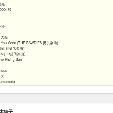
発売
,000+税
one
ス
カの鐘
at You Want (THE BAWDIES 提供楽曲)
(横山剣提供楽曲)
中村 中提供楽曲)
he Rising Sun
Blues
ース
Kumamoto
木綾子