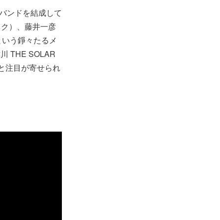
ーバンドを結成して
ルック）、藤井一彦
x）という錚々たるメ
川 THE SOLAR
待と注目が寄せられ