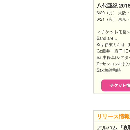
八代亜紀 2016 
6/20（月） 大阪
6/21（火） 東京
＜
価格＞
Band are...
Key:伊東ミキオ（M
Gt:藤井一彦(THE 
Ba:中條卓(シア
Dr:サンコンJr.(
Sax:梅津和時
リリース情報
アルバム『哀歌-