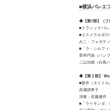
■
横浜バレエフ
◆【第1部】（フ
■クラシックバレ
■エスメラルダの
みこ・フォガテ
■「ラ・シルフィ
菅井円加（ハン
二山治雄（白鳥
◆【第２部】 World
■新作（タイトル
高瀬譜希子
演奏：佐藤健作
■「ライモンダ」