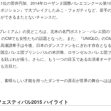
1位の菅井円加、2014年ローザンヌ国際バレエコンクール第1
・ポジション』で大ブレイクしたみこ・フォガティなど、若手
とができるまたとないチャンスだ。
ドプレミアム）の見どころは、北米の名門ボストン・バレエ団の
2』のCMでも女性たちの話題となった。また、『UNIQLO』の
た高瀬譜希子は今後、日本のダンスファンをにぎわす存在とな
新国立バレエ団プリンシパルの米沢唯、ロサンゼルスバレエ団
たる顔ぶれが揃う。さらに、もう一つの目玉である出演者オー
にも注目だ。
ら、素晴らしい才能を持ったダンサーの原石が世界の舞台へは
。
ェスティバル2015 ハイライト