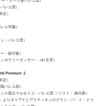
ドー・オペラ座バレエ団）
京バレエ団）
未定）
ィ
バレエ学園）
トン・バレエ団）
サー・振付家）
ンポラリーダンサー・ +81主宰）
d Premium ２
未定）
劇場バレエ団）
ンス国立マルセイユ・バレエ団 ソリスト・ 振付家）
ダ」よりダイアナとアクティオンのグラン・パ・ド・ドゥ