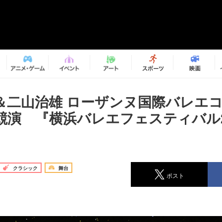
＆二山治雄 ローザンヌ国際バレエ
競演 『横浜バレエフェスティバル2
クラシック
舞台
ポスト