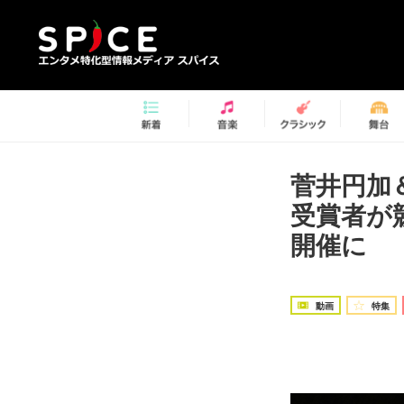
菅井円加
受賞者が
開催に
動画
特集