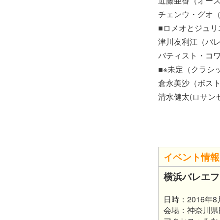
近藤亜香（オー
チェンウ・グオ
■ロメオとジュリ
津川友利江（バ
バティスト・コワ
■※未定（クラシ
倉永美沙（ボス
清水健太(ロサン
イベント情報
横浜バレエフ
日時：2016年8月
会場：神奈川県民