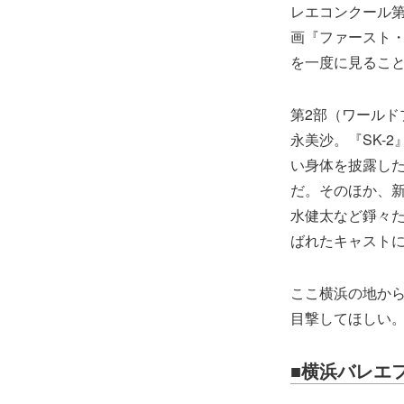
レエコンクール第
画『ファースト
を一度に見るこ
第2部（ワール
永美沙。『SK-
い身体を披露し
だ。そのほか、
水健太など錚々
ばれたキャスト
ここ横浜の地か
目撃してほしい
■横浜バレエフ