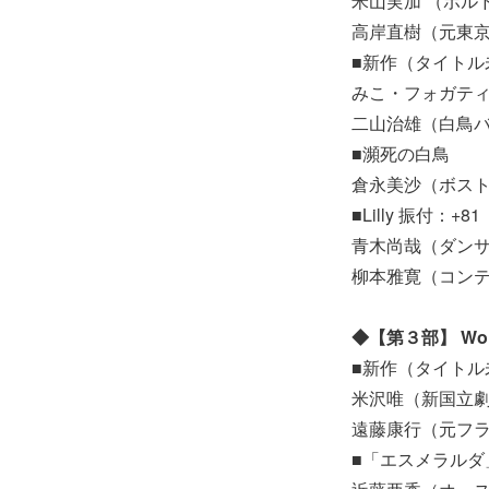
米山実加 （ボル
高岸直樹（元東
■新作（タイトル
みこ・フォガテ
二山治雄（白鳥
■瀕死の白鳥
倉永美沙（ボス
■Lilly 振付：+81
青木尚哉（ダン
柳本雅寛（コンテ
◆【第３部】 Worl
■新作（タイトル
米沢唯（新国立
遠藤康行（元フラ
■「エスメラル