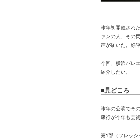
昨年初開催され
ァンの人、その
声が届いた。好
今回、横浜バレ
紹介したい。
■見どころ
昨年の公演でそ
康行が今年も芸
第1部（フレッシ