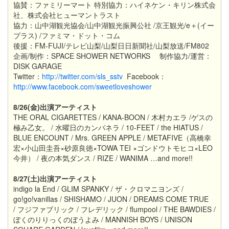
協賛：ファミリーマート 特別協力：ハイネケン・キリン株式会
社、株式会社ヒューマントラスト
協力：山中湖観光協会/山中湖観光振興公社 /京王観光/e＋(イー
プラス) /ファミマ・ドット・コム
後援：FM-FUJI/テレビ山梨/山梨日日新聞社/山梨放送/FM802
企画/制作：SPACE SHOWER NETWORKS 制作協力/運営：
DISK GARAGE
Twitter：
http://twitter.com/sls_sstv
Facebook：
http://www.facebook.com/sweetloveshower
8/26(金)出演アーティスト
THE ORAL CIGARETTES / KANA-BOON / 木村カエラ /ゲスの
極み乙女。 / 水曜日のカンパネラ / 10-FEET / the HIATUS /
BLUE ENCOUNT /
Mrs. GREEN APPLE
/ METAFIVE（高橋幸
宏×小山田圭吾×砂原良徳×TOWA TEI ×ゴンドウトモヒコ×LEO
今井） /
夜の本気ダンス
/ RIZE / WANIMA …and more!!
8/27(土)出演アーティスト
indigo la End / GLIM SPANKY
/ ザ・クロマニヨンズ /
go!go!vanillas / SHISHAMO / JUON / DREAMS COME TRUE
/
フジファブリック
/ フレデリック / flumpool / THE BAWDIES /
ぼくのりりっくのぼうよみ / MANNISH BOYS / UNISON