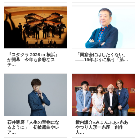
『スタクラ 2026 in 横浜』
「同窓会にはしたくない」
が開幕 今年も多彩なス
――15年ぶりに集う「第…
テ…
石井琢磨「人生の宝物にな
横内謙介×みょんふぁ×糸あ
るように」 初披露曲やレ
やつり人形一糸座 創作
ア…
人…