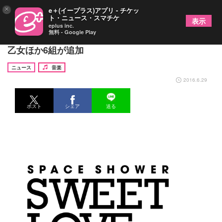
×
e＋(イープラス)アプリ - チケッ
ト・ニュース・スマチケ
表示
eplus inc.
無料 - Google Play
『SWEET LOVE SHOWER 2016』矢沢永吉、ゲス
乙女ほか6組が追加
ニュース
音楽
2016.6.29
ポスト
シェア
送る