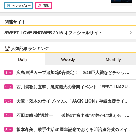
インタビュー
音楽
関連サイト
SWEET LOVE SHOWER 2016 オフィシャルサイト
人気記事ランキング
Daily
Weekly
Monthly
広島東洋カープ追加3試合決定！ 9/25巨人戦などチケッ…
1
位
西川貴教に直撃、滋賀最大の音楽イベント『FEST. INAZU…
2
位
大阪・茨木のライブハウス「JACK LION」存続支援ライ…
3
位
石田泰尚×渡辺雄一――破格の“音楽魂”が静かに燃える …
4
位
坂本冬美、歌手生活40周年記念でおくる明治座公演のメイ…
5
位