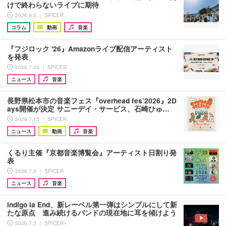
けで終わらないライブに期待
2026.8.3 ｜ SPICER
コラム
動画
音楽
『フジロック '26』Amazonライブ配信アーティスト
を発表
2026.7.22 ｜ SPICER
ニュース
音楽
長野県松本市の音楽フェス『overhead fes’2026』2D
ays開催が決定 サニーデイ・サービス、石崎ひゅ…
2026.7.15 ｜ SPICER
ニュース
動画
音楽
くるり主催『京都音楽博覧会』アーティスト日割り発
表
2026.7.3 ｜ SPICER
ニュース
音楽
indigo la End、新レーベル第一弾はシンプルにして新
たな原点 進み続けるバンドの現在地に耳を傾けよう
2026.7.3 ｜ SPICER+