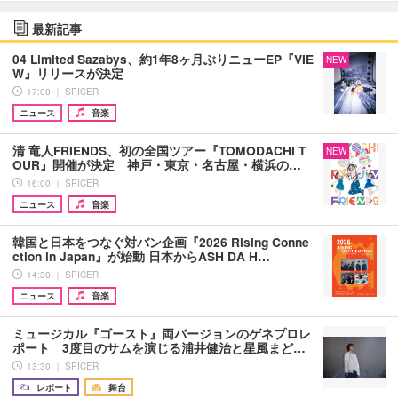
最新記事
04 Limited Sazabys、約1年8ヶ月ぶりニューEP『VIE
NEW
W』リリースが決定
17:00 ｜ SPICER
ニュース
音楽
清 竜人FRIENDS、初の全国ツアー『TOMODACHI T
NEW
OUR』開催が決定 神戸・東京・名古屋・横浜の…
16:00 ｜ SPICER
ニュース
音楽
韓国と日本をつなぐ対バン企画『2026 Rising Conne
ction in Japan』が始動 日本からASH DA H…
14:30 ｜ SPICER
ニュース
音楽
ミュージカル『ゴースト』両バージョンのゲネプロレ
ポート 3度目のサムを演じる浦井健治と星風まど…
13:30 ｜ SPICER
レポート
舞台