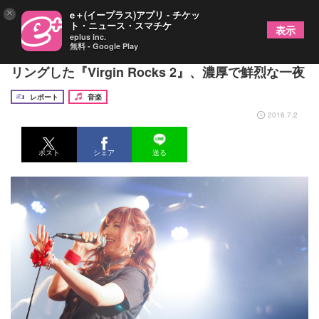
×
e＋(イープラス)アプリ - チケッ
ト・ニュース・スマチケ
表示
eplus inc.
無料 - Google Play
西浦謙助主催の『NISHIURA NIGHT』をフィーチャ
リングした『Virgin Rocks 2』、濃厚で鮮烈な一夜
レポート
音楽
2016.7.2
ポスト
シェア
送る