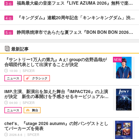
福島最大級の音楽フェス『LIVE AZUMA 2026』無料で楽…
3
位
『キングダム』連載20周年記念「キンキンキングダム」渋…
4
位
静岡県焼津市であらたな夏フェス『BON BON BON 2026…
5
位
最新記事
『サントリー1万人の第九』Aぇ! groupの佐野晶哉が
NEW
合唱団代表として出演することが決定
10:00 ｜ SPICER
ニュース
クラシック
IMP.主演、新演出を加えた舞台『IMPACT26』の上演
が決定 新生の幕開けを予感させるキービジュアル…
04:00 ｜ SPICER
ニュース
舞台
chef’s、『utage 2026 autumn』の対バンゲストとし
てパーカーズを発表
2026.8.6 ｜ SPICER