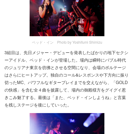
ベッド・イン Photo by Yoshifumi Shimizu
3組目は、先日メジャー・デビューを発表したばかりの地下セクシ
ーアイドル、ベッド・インが登場した。場内は瞬時にバブル時代
のジュリアナ東京を彷彿とさせる空間になり、会場のボルテージ
はさらにヒートアップ。独自のコール&レスポンスや下方向に振り
切ったMC、パワフルなギタープレイまでを交えながら、「GOLD
の快感」を含む全４曲を披露して、場内の御殿様方をグイグイ惹
きこみ魅了する。最後は「また、ベッド・インしようね」と言葉
を残しステージを後にしていった。