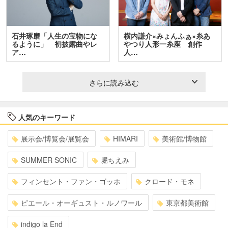
石井琢磨「人生の宝物にな
横内謙介×みょんふぁ×糸あ
るように」 初披露曲やレ
やつり人形一糸座 創作
ア…
人…
さらに読み込む
人気のキーワード
展示会/博覧会/展覧会
HIMARI
美術館/博物館
SUMMER SONIC
堀ちえみ
フィンセント・ファン・ゴッホ
クロード・モネ
ピエール・オーギュスト・ルノワール
東京都美術館
indigo la End