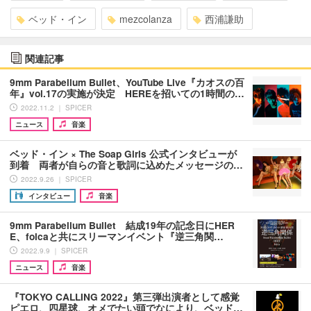
ベッド・イン
mezcolanza
西浦謙助
関連記事
9mm Parabellum Bullet、YouTube Live『カオスの百
年』vol.17の実施が決定 HEREを招いての1時間の…
2022.11.2 ｜ SPICER
ニュース
音楽
ベッド・イン × The Soap Girls 公式インタビューが
到着 両者が自らの音と歌詞に込めたメッセージの…
2022.9.26 ｜ SPICER
インタビュー
音楽
9mm Parabellum Bullet 結成19年の記念日にHER
E、folcaと共にスリーマンイベント『逆三角関…
2022.9.9 ｜ SPICER
ニュース
音楽
『TOKYO CALLING 2022』第三弾出演者として感覚
ピエロ、四星球、オメでたい頭でなにより、ベッド…