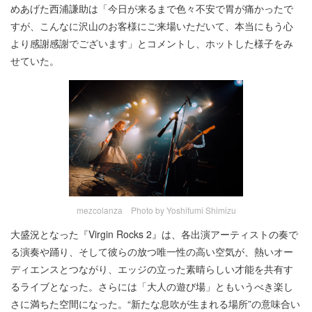
めあげた西浦謙助は「今日が来るまで色々不安で胃が痛かったで
すが、こんなに沢山のお客様にご来場いただいて、本当にもう心
より感謝感謝でございます」とコメントし、ホットした様子をみ
せていた。
mezcolanza Photo by Yoshifumi Shimizu
大盛況となった『Virgin Rocks 2』は、各出演アーティストの奏で
る演奏や踊り、そして彼らの放つ唯一性の高い空気が、熱いオー
ディエンスとつながり、エッジの立った素晴らしい才能を共有す
るライブとなった。さらには「大人の遊び場」ともいうべき楽し
さに満ちた空間になった。“新たな息吹が生まれる場所”の意味合い