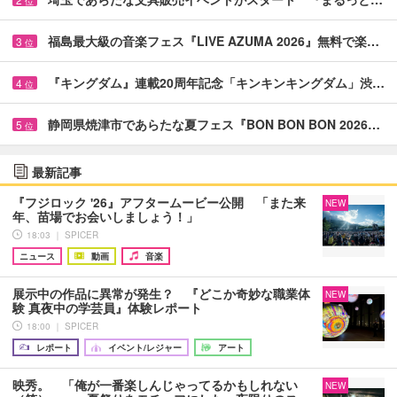
位
福島最大級の音楽フェス『LIVE AZUMA 2026』無料で楽…
3
位
『キングダム』連載20周年記念「キンキンキングダム」渋…
4
位
静岡県焼津市であらたな夏フェス『BON BON BON 2026…
5
位
最新記事
『フジロック '26』アフタームービー公開 「また来
NEW
年、苗場でお会いしましょう！」
18:03 ｜ SPICER
ニュース
動画
音楽
展示中の作品に異常が発生？ 『どこか奇妙な職業体
NEW
験 真夜中の学芸員』体験レポート
18:00 ｜ SPICER
レポート
イベント/レジャー
アート
映秀。 「俺が一番楽しんじゃってるかもしれない
NEW