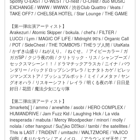
Spotify O-EAST / O-WEST / O-nest / O-Crest / duo MUSIC
EXCHANGE / WWW / WWWX / 渋谷Club Quattro / Veats /
TAKE OFF7 / CHELSEA HOTEL / Star Lounge / THE GAME
【第一弾出演アーティスト】
Arakezuri / Atomic Skipper / bokula. / chef's / FILTER /
LUCCI / Lym / MAGIC OF LiFE / Midnight 90's / Organic Call
/ POT / SideChest / THE TOMBOYS / THEラブ人間 / UtaKata
/ かずき山盛り / ねがえり。 / ねぐせ。 / アイビーカラー / ガ
ガガSP / クジラ夜の街 / クリトリック・リス / シャンプーズ /
セックスマシーン！！ / ドラマチックアラスカ / ニイナ / バウ
ンダリー / バックドロップシンデレラ / ヒナタトカゲ / ビレッ
ジマンズストア / プッシュプルポット / ミイ / メメタァ / ヤン
グオオハラ / リスキーシフト / レイラ / 明くる夜の羊 / 日日是
好日 / 花団 / 魔法少女になり隊
【第二弾出演アーティスト】
3markets[ ] / ammo / anewhite / asobi / HERO COMPLEX /
HUMANDRIVE / Jam Fuzz Kid / Laughing Hick / La vida
inesperada / mabuta / Mercy Woodpecker / minori / molly /
nolala / otter hangout / Su凸ko D凹koi / tambi / the satellites /
This is LAST / TRiDENT / umitachi / WALTZMORE / YAJICO
GIRL / 炙りなタウン / アメノイロ。 / アラウンドザ天竺 / ア