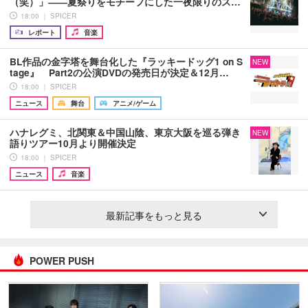
（笑）」――夏祭りをモチーフにした一夜限りのス…
18:00 ｜ SPICER
レポート
音楽
BL作品の金字塔を舞台化した『ラッキードッグ1 on S
NEW
tage』 Part2の公演DVDの発売日が決定＆12月…
18:00 ｜ SPICER
ニュース
舞台
アニメ/ゲーム
ハナレグミ、北関東＆中国山陰、東京大阪を巡る弾き
NEW
語りツアー10月より開催決定
18:00 ｜ SPICER
ニュース
音楽
最新記事をもっと見る
POWER PUSH