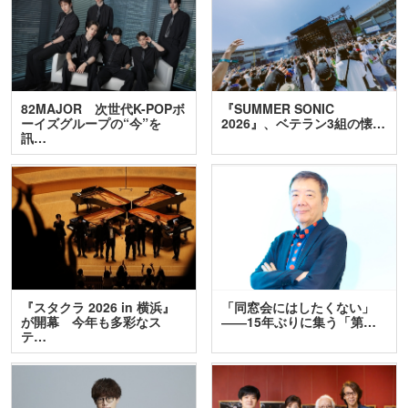
82MAJOR 次世代K-POPボ
『SUMMER SONIC
ーイズグループの“今”を
2026』、ベテラン3組の懐…
訊…
『スタクラ 2026 in 横浜』
「同窓会にはしたくない」
が開幕 今年も多彩なス
――15年ぶりに集う「第…
テ…