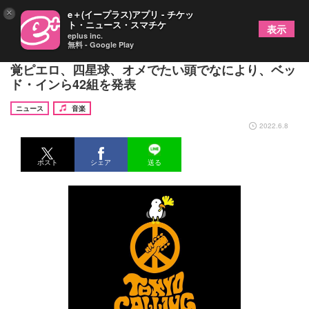
×
e＋(イープラス)アプリ - チケッ
ト・ニュース・スマチケ
表示
eplus inc.
無料 - Google Play
『TOKYO CALLING 2022』第三弾出演者として感
覚ピエロ、四星球、オメでたい頭でなにより、ベッ
ド・インら42組を発表
ニュース
音楽
2022.6.8
ポスト
シェア
送る