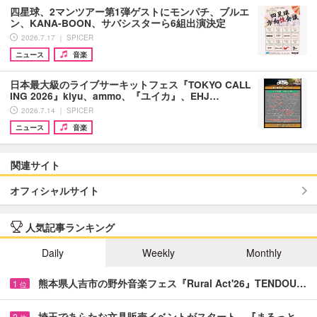
四星球、2マンツアー第1弾ゲストにモンパチ、ブルエ
ン、KANA-BOON、サバシスターら6組出演決定
2026.7.17 ｜ SPICER
ニュース
音楽
日本最大級のライブサーキットフェス『TOKYO CALL
ING 2026』kiyu、ammo、『ユイカ』、EHJ…
2026.7.14 ｜ SPICER
ニュース
音楽
関連サイト
オフィシャルサイト
人気記事ランキング
Daily
Weekly
Monthly
熊本県人吉市の野外音楽フェス『Rural Act'26』TENDOU…
1
位
埼玉であらたな文具販売イベントがスタート 『まるっと…
2