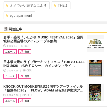
オメでたい頭でなにより
THE 2
ego apartment
関連記事
岩手・盛岡『いしがき MUSIC FESTIVAL 2026』盛岡
城跡公園会場のタイムテーブル解禁
2026.8.6 ｜ SPICER
ニュース
音楽
日本最大級のライブサーキットフェス『TOKYO CALL
ING 2026』桃色ドロシー、カメレオン・ライ…
2026.7.28 ｜ SPICER
ニュース
音楽
KNOCK OUT MONKEY結成25周年ツアーファイナル
『猿爆祭2026』 FLOW、ADAM atら第2弾出演ア…
2026.7.26 ｜ SPICER
ニュース
音楽