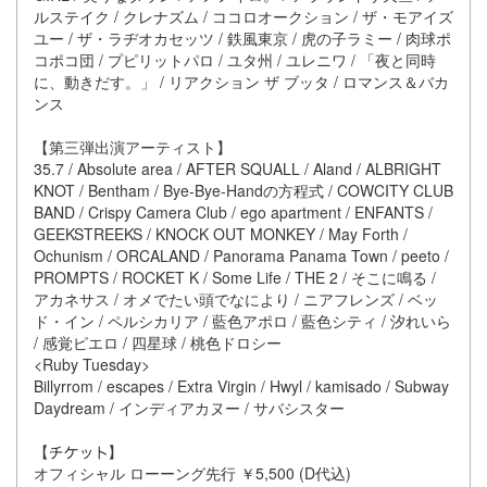
ルステイク / クレナズム / ココロオークション / ザ・モアイズ
ユー / ザ・ラヂオカセッツ / 鉄風東京 / 虎の子ラミー / 肉球ポ
コポコ団 / プピリットパロ / ユタ州 / ユレニワ / 「夜と同時
に、動きだす。」 / リアクション ザ ブッタ / ロマンス＆バカ
ンス
【第三弾出演アーティスト】
35.7 / Absolute area / AFTER SQUALL / Aland / ALBRIGHT
KNOT / Bentham / Bye-Bye-Handの方程式 / COWCITY CLUB
BAND / Crispy Camera Club / ego apartment / ENFANTS /
GEEKSTREEKS / KNOCK OUT MONKEY / May Forth /
Ochunism / ORCALAND / Panorama Panama Town / peeto /
PROMPTS / ROCKET K / Some Life / THE 2 / そこに鳴る /
アカネサス / オメでたい頭でなにより / ニアフレンズ / ベッ
ド・イン / ペルシカリア / 藍色アポロ / 藍色シティ / 汐れいら
/ 感覚ピエロ / 四星球 / 桃色ドロシー
<Ruby Tuesday>
Billyrrom / escapes / Extra Virgin / Hwyl / kamisado / Subway
Daydream / インディアカヌー / サバシスター
【
】
オフィシャル ローーング先行 ￥5,500 (D代込)