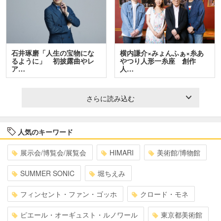
石井琢磨「人生の宝物にな
横内謙介×みょんふぁ×糸あ
るように」 初披露曲やレ
やつり人形一糸座 創作
ア…
人…
さらに読み込む
人気のキーワード
展示会/博覧会/展覧会
HIMARI
美術館/博物館
SUMMER SONIC
堀ちえみ
フィンセント・ファン・ゴッホ
クロード・モネ
ピエール・オーギュスト・ルノワール
東京都美術館