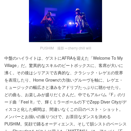
PUSHIM 撮影＝cherry chill will
中盤のハイライトは、ゲストにAFRAを迎えた「Welcome To My
Village」だ。驚異的なスキルのビートボックスに、客席が大いに
沸く。その後はシリアスで古典的な、クラシック・レゲエの世界
を表現したり、Home Grownの力強いグルーヴを軸に、レゲエ・
ミュージックの幅広さと凄みをアドリブたっぷりに聴かせたり。
どの曲も、お楽しみが盛りだくさんだ。中でもアルバム『F』のリ
ード曲「Feel It」で、輝くミラーボールの下でZepp Diver Cityがデ
ィスコと化した瞬間は、間違いなくこの日のベスト・ショット。
メンバーとお揃いの振りつけで、お茶目なダンスを決める
PUSHIM。笑顔で踊るオーディエンス。そして韻シストのベーシス