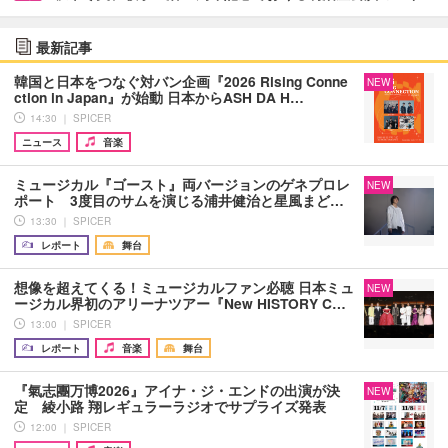
最新記事
韓国と日本をつなぐ対バン企画『2026 Rising Conne
NEW
ction in Japan』が始動 日本からASH DA H…
14:30 ｜ SPICER
ニュース
音楽
ミュージカル『ゴースト』両バージョンのゲネプロレ
NEW
ポート 3度目のサムを演じる浦井健治と星風まど…
13:30 ｜ SPICER
レポート
舞台
想像を超えてくる！ミュージカルファン必聴 日本ミュ
NEW
ージカル界初のアリーナツアー『New HISTORY C…
13:00 ｜ SPICER
レポート
音楽
舞台
『氣志團万博2026』アイナ・ジ・エンドの出演が決
NEW
定 綾小路 翔レギュラーラジオでサプライズ発表
12:00 ｜ SPICER