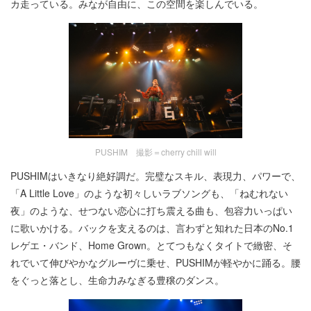
カ走っている。みなが自由に、この空間を楽しんでいる。
PUSHIM 撮影＝cherry chill will
PUSHIMはいきなり絶好調だ。完璧なスキル、表現力、パワーで、
「A Little Love」のような初々しいラブソングも、「ねむれない
夜」のような、せつない恋心に打ち震える曲も、包容力いっぱい
に歌いかける。バックを支えるのは、言わずと知れた日本のNo.1
レゲエ・バンド、Home Grown。とてつもなくタイトで緻密、そ
れでいて伸びやかなグルーヴに乗せ、PUSHIMが軽やかに踊る。腰
をぐっと落とし、生命力みなぎる豊穣のダンス。