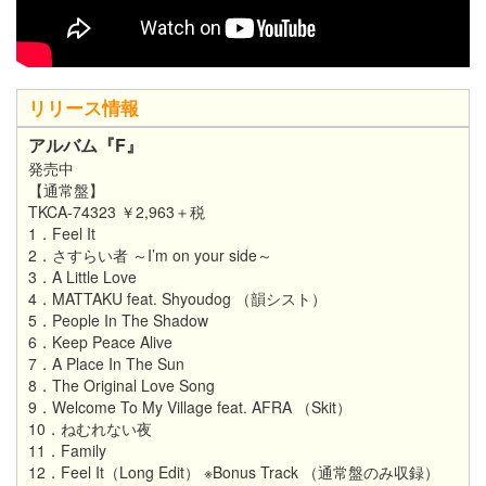
リリース情報
アルバム『F』
発売中
【通常盤】
TKCA-74323 ￥2,963＋税
1．Feel It
2．さすらい者 ～I’m on your side～
3．A Little Love
4．MATTAKU feat. Shyoudog （韻シスト）
5．People In The Shadow
6．Keep Peace Alive
7．A Place In The Sun
8．The Original Love Song
9．Welcome To My Village feat. AFRA （Skit）
10．ねむれない夜
11．Family
12．Feel It（Long Edit） ※Bonus Track （通常盤のみ収録）