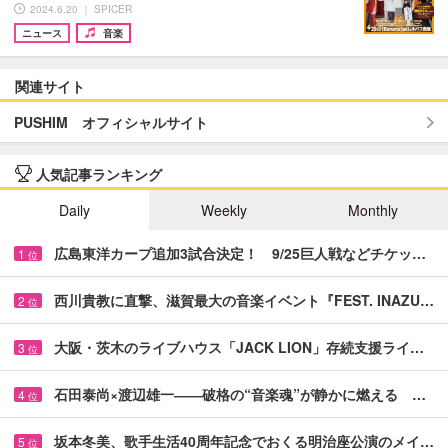
2024.6.20 ｜ SPICER
ニュース
音楽
関連サイト
PUSHIM オフィシャルサイト
人気記事ランキング
Daily
Weekly
Monthly
広島東洋カープ追加3試合決定！ 9/25巨人戦などチケッ…
1
位
西川貴教に直撃、滋賀最大の音楽イベント『FEST. INAZU…
2
位
大阪・茨木のライブハウス「JACK LION」存続支援ライ…
3
位
石田泰尚×渡辺雄一――破格の“音楽魂”が静かに燃える …
4
位
坂本冬美、歌手生活40周年記念でおくる明治座公演のメイ…
5
位