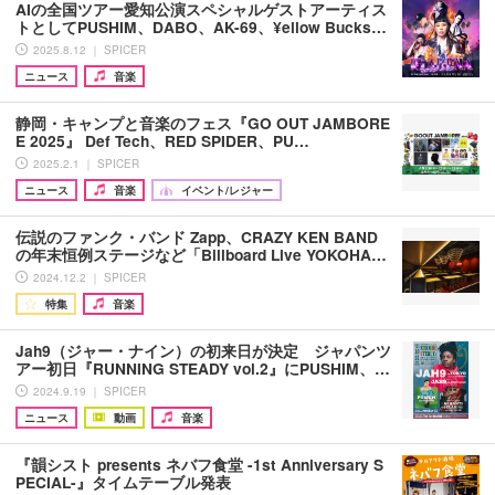
AIの全国ツアー愛知公演スペシャルゲストアーティス
トとしてPUSHIM、DABO、AK-69、¥ellow Bucks…
2025.8.12 ｜ SPICER
ニュース
音楽
静岡・キャンプと音楽のフェス『GO OUT JAMBORE
E 2025』 Def Tech、RED SPIDER、PU…
2025.2.1 ｜ SPICER
ニュース
音楽
イベント/レジャー
伝説のファンク・バンド Zapp、CRAZY KEN BAND
の年末恒例ステージなど「Billboard Live YOKOHA…
2024.12.2 ｜ SPICER
特集
音楽
Jah9（ジャー・ナイン）の初来日が決定 ジャパンツ
アー初日『RUNNING STEADY vol.2』にPUSHIM、…
2024.9.19 ｜ SPICER
ニュース
動画
音楽
『韻シスト presents ネバフ食堂 -1st Anniversary S
PECIAL-』タイムテーブル発表