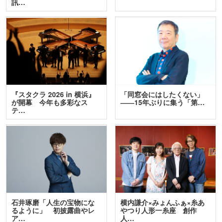
訊…
『スタクラ 2026 in 横浜』
「同窓会にはしたくない」
が開幕 今年も多彩なス
――15年ぶりに集う「第…
テ…
石井琢磨「人生の宝物にな
横内謙介×みょんふぁ×糸あ
るように」 初披露曲やレ
やつり人形一糸座 創作
ア…
人…