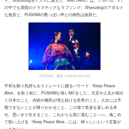
ト、Shyoudogをゲストに迎えた「MATTAKU」は、アルバム『F』
の中でも屈指のドラマチックなラブソング。Shyoudogのアダルト
な低音と、PUSHIMの艶っぽい声との相性は抜群だ。
PUSHIM 撮影＝cherry chill will
平和を願う気持ちをストレートに綴るバラード「Keep Peace
Alive」を歌う前に、PUSHIMが長いMCをした。天災や人災が相次
ぐ日本のこと。内戦や難民が増え続ける世界のこと。人生には予
期できないことが降りかかること。この場で音楽を楽しめる幸
せ。思いきり生きること。これからも前に進むこと――。魂こめ
て歌い上げる「Keep Peace Alive」には、神々しいという言葉が
ふさわしい。