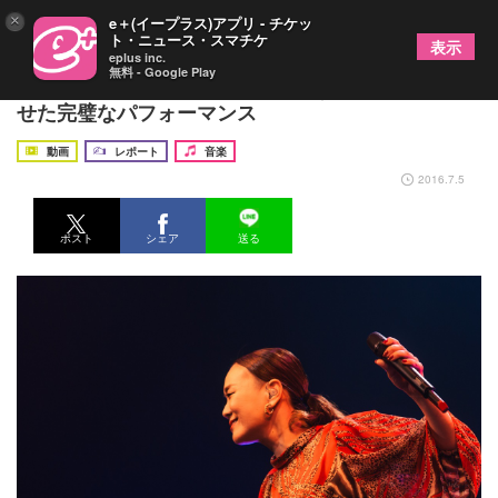
×
e＋(イープラス)アプリ - チケッ
ト・ニュース・スマチケ
表示
eplus inc.
無料 - Google Play
PUSHIM、人生の喜怒哀楽を体現するシンガーが見
せた完璧なパフォーマンス
動画
レポート
音楽
2016.7.5
ポスト
シェア
送る