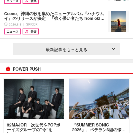
ニュース
音楽
Cocco、沖縄の歌を集めたニューアルバム『ハナウム
イ』のリリースが決定 「強く儚い者たち from oki…
2026.8.8 ｜ SPICER
ニュース
音楽
最新記事をもっと見る
POWER PUSH
82MAJOR 次世代K-POPボ
『SUMMER SONIC
ーイズグループの“今”を
2026』、ベテラン3組の懐…