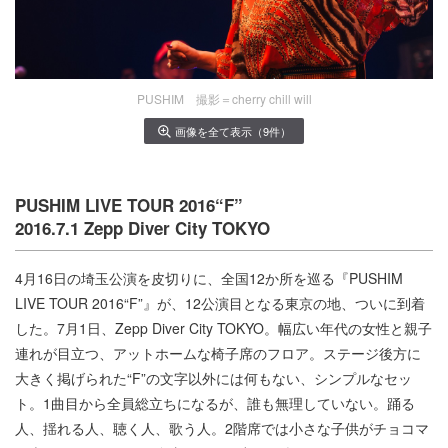
PUSHIM 撮影＝cherry chill will
画像を全て表示（9件）
PUSHIM LIVE TOUR 2016“F”
2016.7.1 Zepp Diver City TOKYO
4月16日の埼玉公演を皮切りに、全国12か所を巡る『PUSHIM
LIVE TOUR 2016“F”』が、12公演目となる東京の地、ついに到着
した。7月1日、Zepp Diver City TOKYO。幅広い年代の女性と親子
連れが目立つ、アットホームな椅子席のフロア。ステージ後方に
大きく掲げられた“F”の文字以外には何もない、シンプルなセッ
ト。1曲目から全員総立ちになるが、誰も無理していない。踊る
人、揺れる人、聴く人、歌う人。2階席では小さな子供がチョコマ