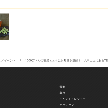
ルメイベント
1000万ドルの夜景とともにお月見を堪能！ 六甲山上にあるTEN
- 音楽
- 舞台
- イベント・レジャー
- クラシック