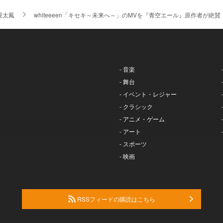
屋太鳳
whiteeeen「キセキ～未来へ～」のMVを『青空エール』原作者が絶
- 音楽
- 舞台
- イベント・レジャー
- クラシック
- アニメ・ゲーム
- アート
- スポーツ
- 映画
RSSフィードの購読はこちら