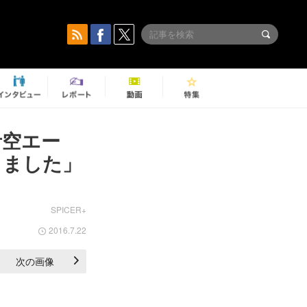
青空エー
きました」
SPICER+
2016.7.22
次の画像