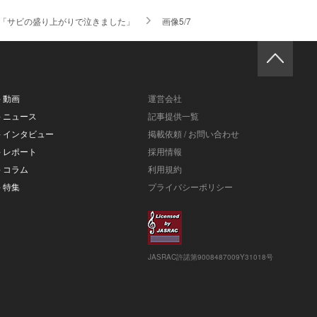
賛 「サビの盛り上がりで泣きました」
画像5/7
- 動画
運営会社
- ニュース
記事提供一覧
- インタビュー
掲載依頼 / お問い合わせ
- レポート
採用情報
- コラム
利用規約
- 特集
プライバシーポリシー
JASRAC許諾第9008487009Y31018号