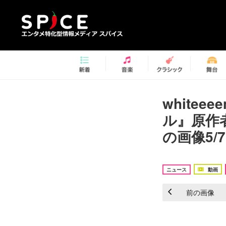
white
ル』原作
の画像5/7
ニュース
動画
前の画像