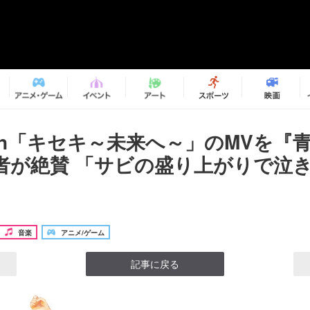
eeen「キセキ～未来へ～」のMVを『
者が絶賛 「サビの盛り上がりで泣
音楽
アニメ/ゲーム
記事に戻る