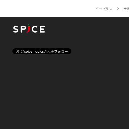
イープラス
土