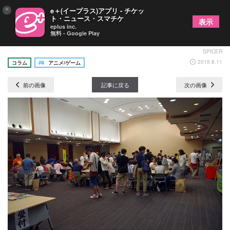
×
e＋(イープラス)アプリ - チケッ
ト・ニュース・スマチケ
表示
eplus inc.
無料 - Google Play
ボードゲームに恋して～ ROUND:5の画像2/13
SPICER
2015.8.11
コラム
アニメ/ゲーム
前の画像
記事に戻る
次の画像