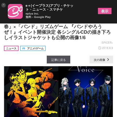
×
e＋(イープラス)アプリ - チケッ
ト・ニュース・スマチケ
表示
eplus inc.
無料 - Google Play
アニプレックス×ソニー・ミュージックが贈る「青
春」×「バンド」リズムゲーム 『バンドやろう
ぜ！』イベント開催決定 各シングルCDの描き下ろ
しイラストジャケットも公開の画像1/6
SPICER+
2016.8.9
ニュース
アニメ/ゲーム
記事に戻る
次の画像