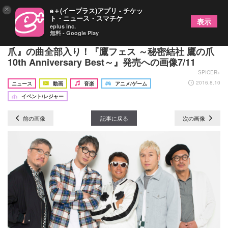
×
e＋(イープラス)アプリ - チケッ
ト・ニュース・スマチケ
表示
eplus inc.
無料 - Google Play
GLIM SPANKYからスーザン・ボイルまで『鷹の
爪』の曲全部入り！『鷹フェス ～秘密結社 鷹の爪
10th Anniversary Best～』発売への画像7/11
SPICER+
2016.8.10
ニュース
動画
音楽
アニメ/ゲーム
イベント/レジャー
前の画像
記事に戻る
次の画像