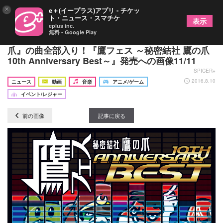
×
e＋(イープラス)アプリ - チケッ
ト・ニュース・スマチケ
表示
eplus inc.
無料 - Google Play
GLIM SPANKYからスーザン・ボイルまで『鷹の
爪』の曲全部入り！『鷹フェス ～秘密結社 鷹の爪
10th Anniversary Best～』発売への画像11/11
SPICER+
2016.8.10
ニュース
動画
音楽
アニメ/ゲーム
イベント/レジャー
前の画像
記事に戻る