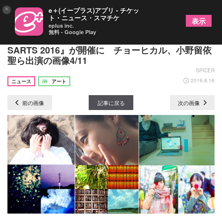
×
e＋(イープラス)アプリ - チケッ
ト・ニュース・スマチケ
表示
eplus inc.
無料 - Google Play
茨城発の複合型アートフェス『共生芸術空間
SARTS 2016』が開催に チョーヒカル、小野留依
聖ら出演の画像4/11
SPICER
2016.8.16
ニュース
アート
前の画像
記事に戻る
次の画像