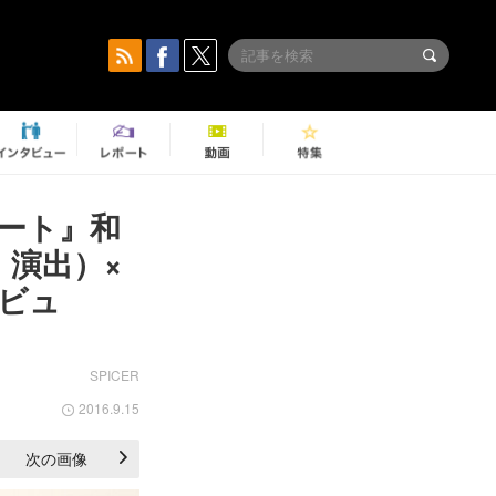
ート』和
・演出）×
ビュ
SPICER
2016.9.15
次の画像