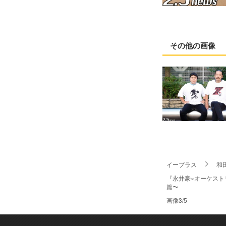
その他の画像
イープラス
和
『永井豪×オーケスト
篇〜
画像3/5