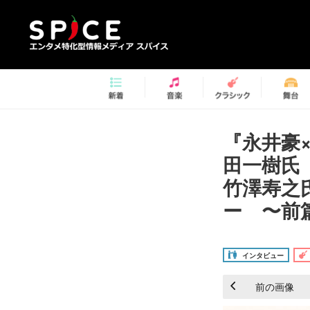
『永井豪
田一樹氏
竹澤寿之
ー 〜前篇
インタビュー
前の画像