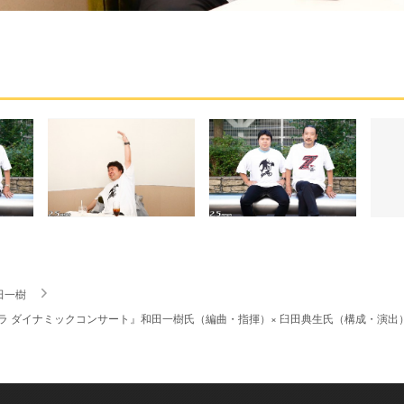
田一樹
ラ ダイナミックコンサート』和田一樹氏（編曲・指揮）× 臼田典生氏（構成・演出